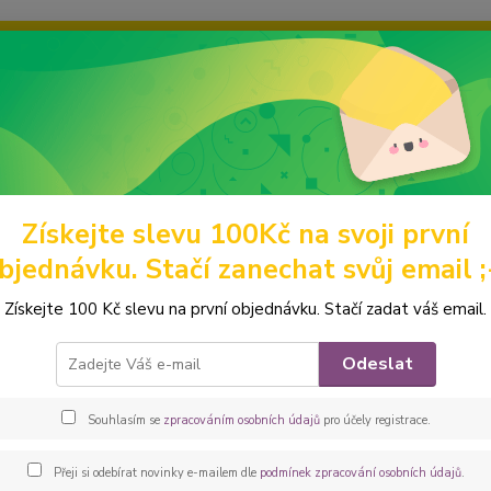
ravou grafiku? Mám jich mnohem víc – napište mi a společně vyber
ky
Ochrana soukromí
Kontakty
Fotogalerie
Hledat
Získejte slevu 100Kč na svoji první
eněženky
Malé
Mincovky
Peštovka Mincovka *buldočci mint*
bjednávku. Stačí zanechat svůj email ;
ovka Mincovka *buldočci mint*
Získejte 100 Kč slevu na první objednávku. Stačí zadat váš email.
Nechce
Odeslat
potřeb
Pak po
Souhlasím se
zpracováním osobních údajů
pro účely registrace.
mince, 
tvar. U
Přeji si odebírat novinky e-mailem dle
podmínek zpracování osobních údajů
.