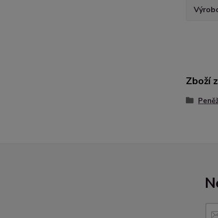
Výrob
Zboží 
Peně
N