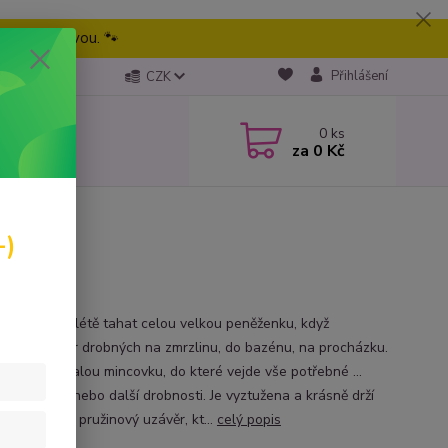
eme tu pravou. 🐾
Přihlášení
CZK
0
ks
za
0 Kč
-)
te sebou v létě tahat celou velkou peněženku, když
ujete jen pár drobných na zmrzlinu, do bazénu, na procházku.
třebujete malou mincovku, do které vejde vše potřebné ...
lesk na rty, nebo další drobnosti. Je vyztužena a krásně drží
zavírá se na pružinový uzávěr, kt...
celý popis