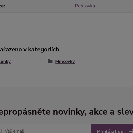
ce
Peštovka
zařazeno v kategoriích
ženky
Mincovky
epropásněte novinky, akce a slev
Přihlásit se