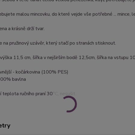
bujete malou mincovku, do které vejde vše potřebné ... mince, les
ena a krásně drží tvar.
e na pružinový uzávěr, který stačí po stranách stisknout.
 výška 11,5 cm, šířka v nejširším bodě 12,5cm, šířka na vstupu 
 vnější - kočárkovina (100% PES)
 100% bavlna
 teplota ručního praní 30°C, nesušit.
etry