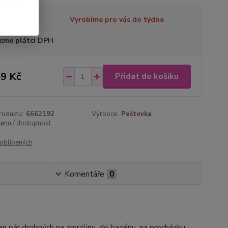
tupnost
Vyrobíme pro vás do týdne
sme plátci DPH
9 Kč
Přidat do košíku
roduktu:
6662192
Výrobce:
Peštovka
cenu / dostupnost
oblíbených
Komentáře
0
n pár drobných na zmrzlinu, do bazénu, na procházku.