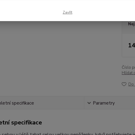
Dos
Zavřít
Nej
14
Číslo p
Hlídat 
Do 
etní specifikace
Parametry
tní specifikace
sebou v létě tahat celou velkou peněženku, když potřebujete je