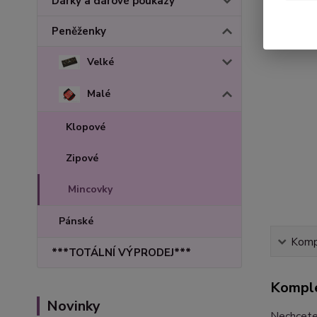
Dárky a dárové poukazy
Peněženky
Velké
Malé
Klopové
Zipové
Mincovky
Pánské
Kompl
***TOTÁLNÍ VÝPRODEJ***
Komple
Novinky
Nechcete 