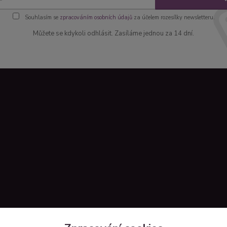
Souhlasím se
zpracováním osobních údajů
za účelem rozesílky newsletteru.
Můžete se kdykoli odhlásit. Zasíláme jednou za 14 dní.