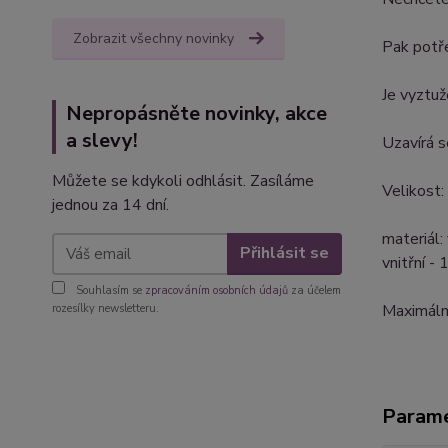
Zobrazit všechny novinky
Pak potře
Je vyztuž
Nepropásněte novinky, akce
a slevy!
Uzavírá s
Můžete se kdykoli odhlásit. Zasíláme
Velikost:
jednou za 14 dní.
materiál:
Přihlásit se
vnitřní -
Souhlasím se
zpracováním osobních údajů
za účelem
Maximální
rozesílky newsletteru.
Param