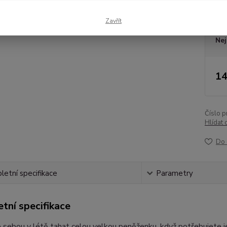
Dos
Zavřít
Nej
14
Číslo p
Hlídat 
Do 
etní specifikace
Parametry
tní specifikace
sebou v létě tahat celou velkou peněženku, když potřebujete je