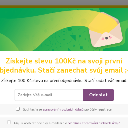
ravou grafiku? Mám jich mnohem víc – napište mi a společně vyber
ky
Ochrana soukromí
Kontakty
Fotogalerie
Hledat
Získejte slevu 100Kč na svoji první
eněženky
Malé
Mincovky
Peštovka Mincovka *psi na šedém mas
bjednávku. Stačí zanechat svůj email ;
ovka Mincovka *psi na šedém ma
Získejte 100 Kč slevu na první objednávku. Stačí zadat váš email.
Nechce
Odeslat
potřeb
Pak po
Souhlasím se
zpracováním osobních údajů
pro účely registrace.
mince, 
tvar. U
Přeji si odebírat novinky e-mailem dle
podmínek zpracování osobních údajů
.