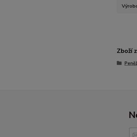
Výrob
Zboží 
Peně
N