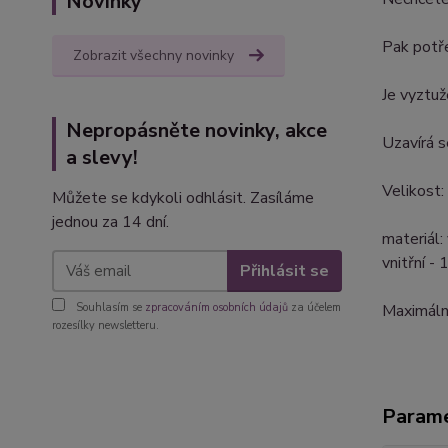
Novinky
Pak potře
Zobrazit všechny novinky
Je vyztuž
Nepropásněte novinky, akce
Uzavírá s
a slevy!
Velikost:
Můžete se kdykoli odhlásit. Zasíláme
jednou za 14 dní.
materiál:
vnitřní -
Přihlásit se
Souhlasím se
zpracováním osobních údajů
za účelem
Maximální
rozesílky newsletteru.
Param