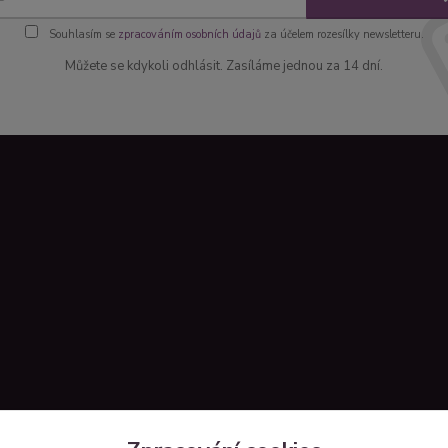
Souhlasím se
zpracováním osobních údajů
za účelem rozesílky newsletteru.
Můžete se kdykoli odhlásit. Zasíláme jednou za 14 dní.