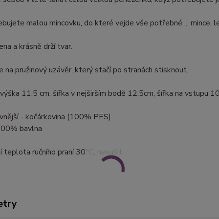
bujete malou mincovku, do které vejde vše potřebné ... mince, les
ena a krásně drží tvar.
e na pružinový uzávěr, který stačí po stranách stisknout.
 výška 11,5 cm, šířka v nejširším bodě 12,5cm, šířka na vstupu 
 vnější - kočárkovina (100% PES)
 100% bavlna
 teplota ručního praní 30°C, nesušit.
etry