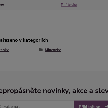
ce
Peštovka
zařazeno v kategoriích
ženky
Mincovky
epropásněte novinky, akce a slev
Přihlásit se