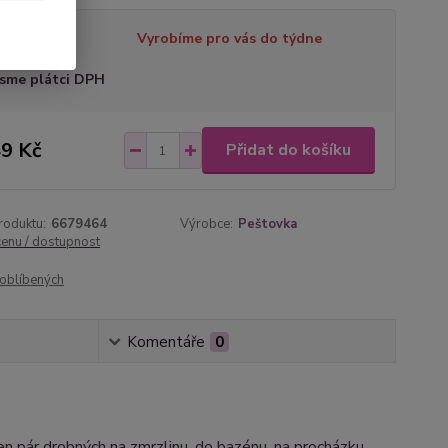
tupnost
Vyrobíme pro vás do týdne
sme plátci DPH
9 Kč
Přidat do košíku
roduktu:
6679464
Výrobce:
Peštovka
cenu / dostupnost
oblíbených
Komentáře
0
n pár drobných na zmrzlinu, do bazénu, na procházku.