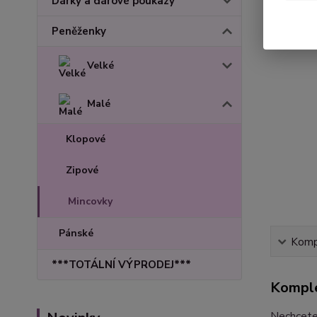
Dárky a dárové poukazy
Peněženky
Velké
Malé
Klopové
Zipové
Mincovky
Pánské
Kompl
***TOTÁLNÍ VÝPRODEJ***
Komple
Nechcete 