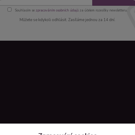
Souhlasím se
zpracováním osobních údajů
za účelem rozesílky newsletteru.
Můžete se kdykoli odhlásit. Zasíláme jednou za 14 dní.