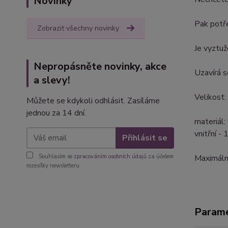
Novinky
Pak potře
Zobrazit všechny novinky
Je vyztuž
Nepropásněte novinky, akce
Uzavírá s
a slevy!
Velikost:
Můžete se kdykoli odhlásit. Zasíláme
jednou za 14 dní.
materiál:
vnitřní -
Přihlásit se
Souhlasím se
zpracováním osobních údajů
za účelem
Maximální
rozesílky newsletteru.
Param