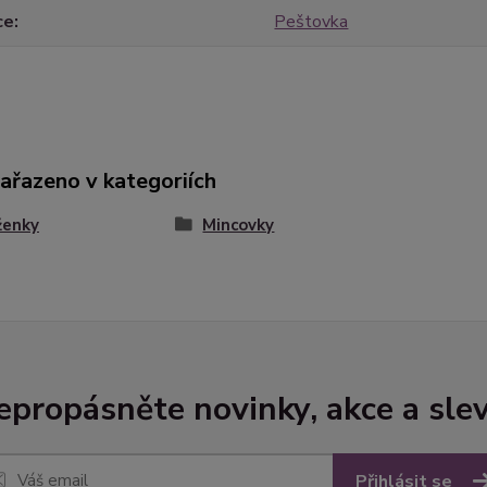
ce
Peštovka
zařazeno v kategoriích
ženky
Mincovky
epropásněte novinky, akce a slev
Přihlásit se