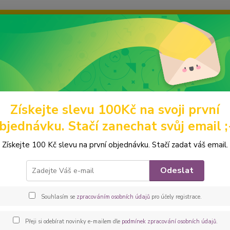
ravou grafiku? Mám jich mnohem víc – napište mi a společně vyber
ky
Ochrana soukromí
Kontakty
Fotogalerie
Hledat
Získejte slevu 100Kč na svoji první
eněženky
Malé
Mincovky
Peštovka Mincovka *čivava*
bjednávku. Stačí zanechat svůj email ;
ovka Mincovka *čivava*
Získejte 100 Kč slevu na první objednávku. Stačí zadat váš email.
Nechce
Odeslat
potřeb
Pak po
Souhlasím se
zpracováním osobních údajů
pro účely registrace.
mince, 
tvar. U
Přeji si odebírat novinky e-mailem dle
podmínek zpracování osobních údajů
.