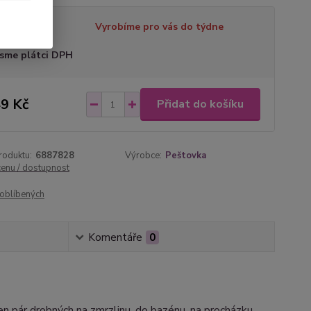
tupnost
Vyrobíme pro vás do týdne
sme plátci DPH
9 Kč
Přidat do košíku
roduktu:
6887828
Výrobce:
Peštovka
cenu / dostupnost
oblíbených
Komentáře
0
n pár drobných na zmrzlinu, do bazénu, na procházku.