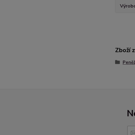
Výrob
Zboží 
Peně
N