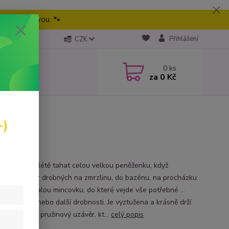
eme tu pravou. 🐾
Přihlášení
CZK
0
ks
za
0 Kč
-)
te sebou v létě tahat celou velkou peněženku, když
ujete jen pár drobných na zmrzlinu, do bazénu, na procházku.
třebujete malou mincovku, do které vejde vše potřebné ...
lesk na rty, nebo další drobnosti. Je vyztužena a krásně drží
zavírá se na pružinový uzávěr, kt...
celý popis