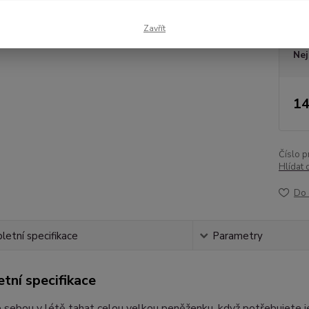
Dos
Zavřít
Nej
14
Číslo p
Hlídat 
Do 
etní specifikace
Parametry
tní specifikace
sebou v létě tahat celou velkou peněženku, když potřebujete je