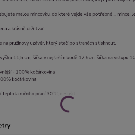
bujete malou mincovku, do které vejde vše potřebné ... mince, les
ena a krásně drží tvar.
e na pružinový uzávěr, který stačí po stranách stisknout.
 výška 11,5 cm, šířka v nejširším bodě 12,5cm, šířka na vstupu 
 vnější - 100% kočárkovina
 100% kočárkovina
 teplota ručního praní 30°C, nesušit.
etry