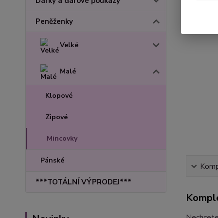
Dárky a dárové poukazy
Peněženky
Velké
Malé
Klopové
Zipové
Mincovky
Pánské
Kompl
***TOTÁLNÍ VÝPRODEJ***
Komple
Nechcete 