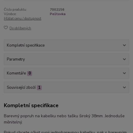
Číslo produktu:
7002156
Výrobce:
Peštovka
Hlídat cenu / dostupnost
Do oblíbených
Kompletní specifikace
Parametry
Komentáře
0
Související zboží
1
Kompletní specifikace
Barevný popruh na kabelku nebo tašku široký 38mm. Jednoduše
měnitelný.
Pokud chcete oživit svoji jednobarevnou kabelku, pak s barevným