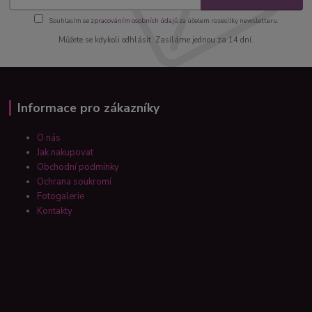
Souhlasím se
zpracováním osobních údajů
za účelem rozesílky newsletteru.
Můžete se kdykoli odhlásit. Zasíláme jednou za 14 dní.
Informace pro zákazníky
O nás
Jak nakupovat
Obchodní podmínky
Ochrana soukromí
Fotogalerie
Kontakty