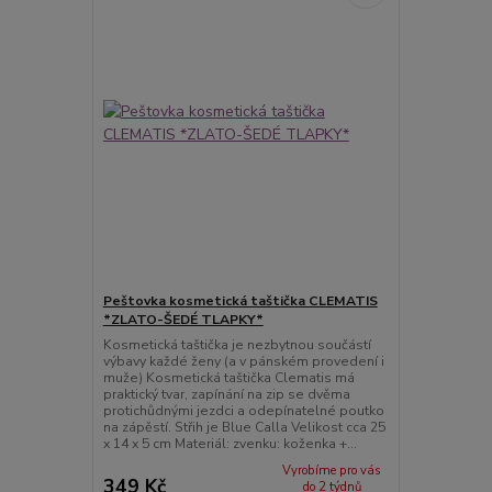
Peštovka kosmetická taštička CLEMATIS
*ZLATO-ŠEDÉ TLAPKY*
Kosmetická taštička je nezbytnou součástí
výbavy každé ženy (a v pánském provedení i
muže) Kosmetická taštička Clematis má
praktický tvar, zapínání na zip se dvěma
protichůdnými jezdci a odepínatelné poutko
na zápěstí. Střih je Blue Calla Velikost cca 25
x 14 x 5 cm Materiál: zvenku: koženka +...
Vyrobíme pro vás
349 Kč
do 2 týdnů