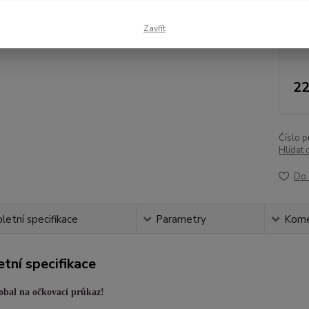
Dos
Zavřít
Nej
22
Číslo p
Hlídat 
Do 
etní specifikace
Parametry
Kome
tní specifikace
obal na očkovací průkaz!