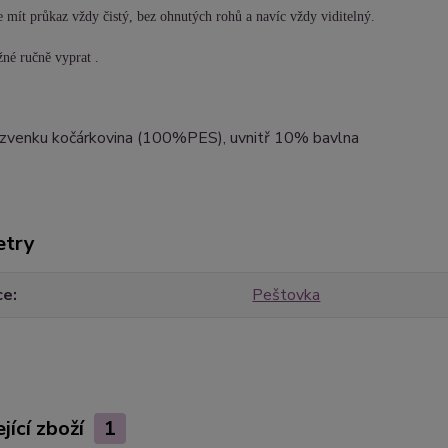
 mít průkaz vždy čistý, bez ohnutých rohů a navíc vždy viditelný.
né ručně vyprat .
: zvenku kočárkovina (100%PES), uvnitř 10% bavlna
etry
ce
Peštovka
jící zboží
1