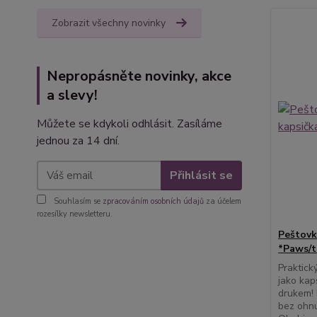
Zobrazit všechny novinky
Nepropásněte novinky, akce
a slevy!
Můžete se kdykoli odhlásit. Zasíláme
jednou za 14 dní.
Přihlásit se
Souhlasím se
zpracováním osobních údajů
za účelem
rozesílky newsletteru.
Peštovk
*Paws/t
Praktick
jako kap
drukem! 
bez ohnu