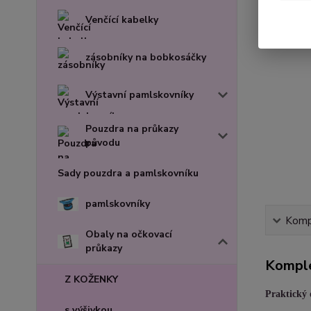
Venčící kabelky
zásobníky na bobkosáčky
Výstavní pamlskovníky
Pouzdra na průkazy
původu
Sady pouzdra a pamlskovníku
pamlskovníky
Kompl
Obaly na očkovací
průkazy
Komple
Z KOŽENKY
Praktický 
s výšivkou