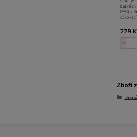
Obal je 
barvách.
PES) vel
očkovací 
229 K
Zboží 
Domác