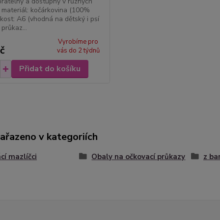
pratelný a dostupný v různých
 materiál: kočárkovina (100%
ikost: A6 (vhodná na dětský i psí
průkaz...
Vyrobíme pro
č
vás do 2 týdnů
Přidat do košíku
zařazeno v kategoriích
í mazlíčci
Obaly na očkovací průkazy
z ba