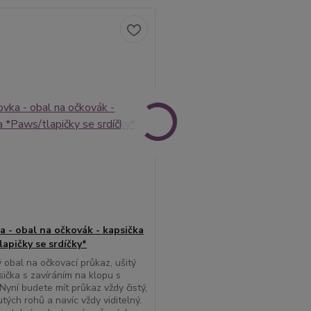
a - obal na očkovák - kapsička
lapičky se srdíčky*
ý obal na očkovací průkaz, ušitý
sička s zavíráním na klopu s
Nyní budete mít průkaz vždy čistý,
tých rohů a navíc vždy viditelný.