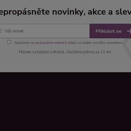
epropásněte novinky, akce a slev
Přihlásit se
Souhlasím se
zpracováním osobních údajů
za účelem rozesílky newsletteru.
Můžete se kdykoli odhlásit. Zasíláme jednou za 14 dní.