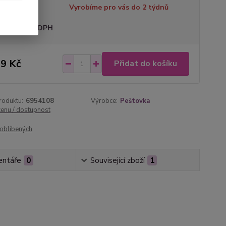
tupnost
Vyrobíme pro vás do 2 týdnů
sme plátci DPH
9 Kč
Přidat do košíku
roduktu:
6954108
Výrobce:
Peštovka
cenu / dostupnost
oblíbených
ntáře
0
Související zboží
1