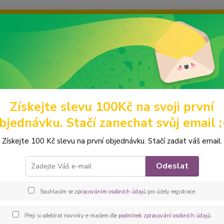
ravou grafiku? Mám jich mnohem víc – napište mi a společně vyber
ky
Ochrana soukromí
Kontakty
Fotogalerie
Hledat
Získejte slevu 100Kč na svoji první
omácí mazlíčci
Obaly na očkovací průkazy
z barevných látek
Peš
bjednávku. Stačí zanechat svůj email ;
ovka Obal na očkovací průkaz *P
Získejte 100 Kč slevu na první objednávku. Stačí zadat váš email.
Praktic
Odeslat
bez oh
vyprat
Souhlasím se
zpracováním osobních údajů
pro účely registrace.
bavln
Přeji si odebírat novinky e-mailem dle
podmínek zpracování osobních údajů
.