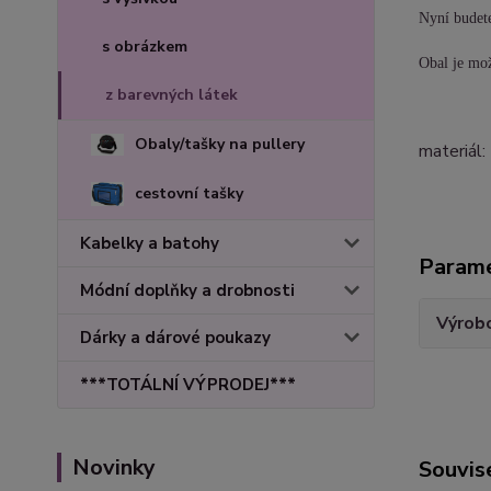
Nyní budete
s obrázkem
Obal je mož
z barevných látek
Obaly/tašky na pullery
materiál
cestovní tašky
Kabelky a batohy
Param
Módní doplňky a drobnosti
Výrob
Dárky a dárové poukazy
***TOTÁLNÍ VÝPRODEJ***
Novinky
Souvise