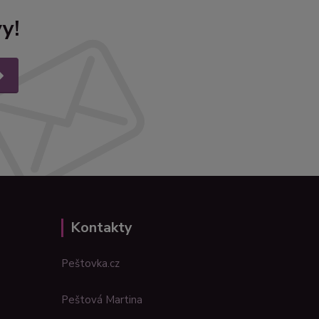
y!
Kontakty
Peštovka.cz
Peštová Martina