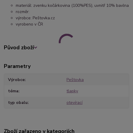
materiál: zvenku kočárkovina (100%PES), uvnitř 10% bavlna
rozměr:
výrobce: Peštovka.cz
vyrobeno v ČR
Původ zboží
Parametry
Výrobce
Peštovka
téma
tlapky
typ obalu
otevírací
Zboží zařazeno v kategoriích