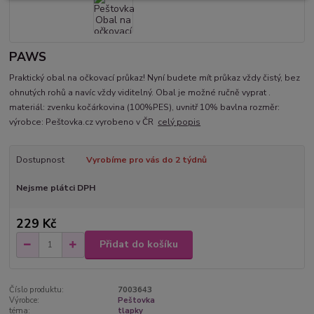
PAWS
Praktický obal na očkovací průkaz! Nyní budete mít průkaz vždy čistý, bez
ohnutých rohů a navíc vždy viditelný. Obal je možné ručně vyprat .
materiál: zvenku kočárkovina (100%PES), uvnitř 10% bavlna rozměr:
výrobce: Peštovka.cz vyrobeno v ČR
celý popis
Dostupnost
Vyrobíme pro vás do 2 týdnů
Nejsme plátci DPH
229 Kč
Přidat do košíku
Číslo produktu:
7003643
Výrobce:
Peštovka
téma:
tlapky