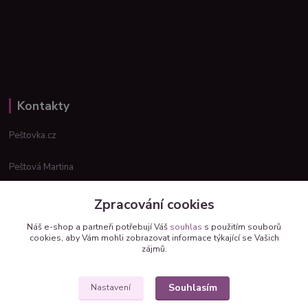
Kontakty
Peštovka.cz
Peštová Martina
info@pestovka.cz
Zpracování cookies
Náš e-shop a partneři potřebují Váš
souhlas
s použitím souborů
cookies, aby Vám mohli zobrazovat informace týkající se Vašich
zájmů.
Souhlasím
Nastavení
Upravit sběr cookies.