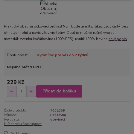
Praktický obal na očkovací průkaz! Nyní budete mít průkaz vždy čistý, bez
ohnutých rohů a navíc vždy viditelný. Obal je možné ručně vyprat .
materiál: zvenku kočárkovina (100%PES), uvnitř 100% bavlna
celý popis
Dostupnost
Vyrobíme pro vás do 2 týdnů
Nejsme plátci DPH
229 Kč
Přidat do košíku
Číslo produktu:
7002359
Výrobce:
Peštovka
typ obalu:
otevírací
Hlídat cenu / dostupnost
Do oblíbených