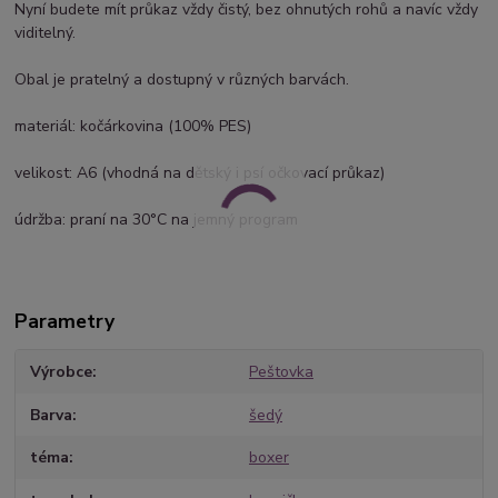
Nyní budete mít průkaz vždy čistý, bez ohnutých rohů a navíc vždy
viditelný.
Obal je pratelný a dostupný v různých barvách.
materiál: kočárkovina (100% PES)
velikost: A6 (vhodná na dětský i psí očkovací průkaz)
údržba: praní na 30°C na jemný program
Parametry
Výrobce
Peštovka
Barva
šedý
téma
boxer