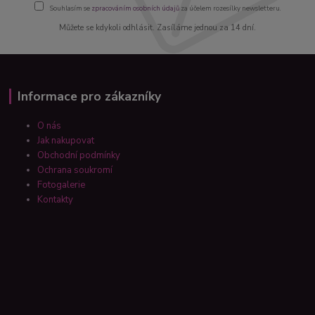
Souhlasím se
zpracováním osobních údajů
za účelem rozesílky newsletteru.
Můžete se kdykoli odhlásit. Zasíláme jednou za 14 dní.
Informace pro zákazníky
O nás
Jak nakupovat
Obchodní podmínky
Ochrana soukromí
Fotogalerie
Kontakty