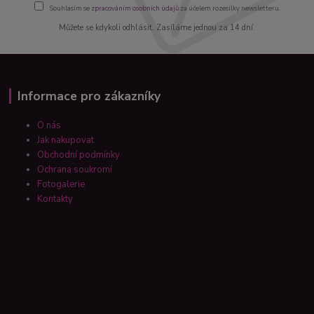
Souhlasím se
zpracováním osobních údajů
za účelem rozesílky newsletteru.
Můžete se kdykoli odhlásit. Zasíláme jednou za 14 dní.
Informace pro zákazníky
O nás
Jak nakupovat
Obchodní podmínky
Ochrana soukromí
Fotogalerie
Kontakty