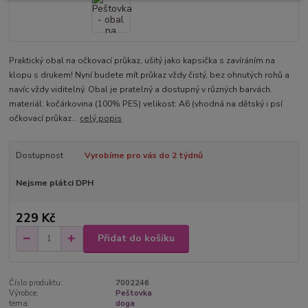
Praktický obal na očkovací průkaz, ušitý jako kapsička s zavíráním na
klopu s drukem! Nyní budete mít průkaz vždy čistý, bez ohnutých rohů a
navíc vždy viditelný. Obal je pratelný a dostupný v různých barvách.
materiál: kočárkovina (100% PES) velikost: A6 (vhodná na dětský i psí
očkovací průkaz...
celý popis
Dostupnost
Vyrobíme pro vás do 2 týdnů
Nejsme plátci DPH
229 Kč
Přidat do košíku
Číslo produktu:
7002246
Výrobce:
Peštovka
téma:
doga