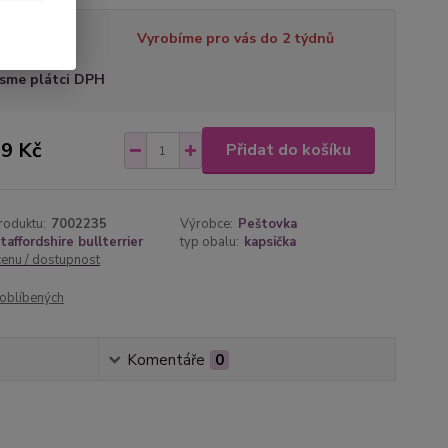
tupnost
Vyrobíme pro vás do 2 týdnů
sme plátci DPH
9 Kč
Přidat do košíku
roduktu:
7002235
Výrobce:
Peštovka
taffordshire bullterrier
typ obalu:
kapsička
cenu / dostupnost
oblíbených
Komentáře
0