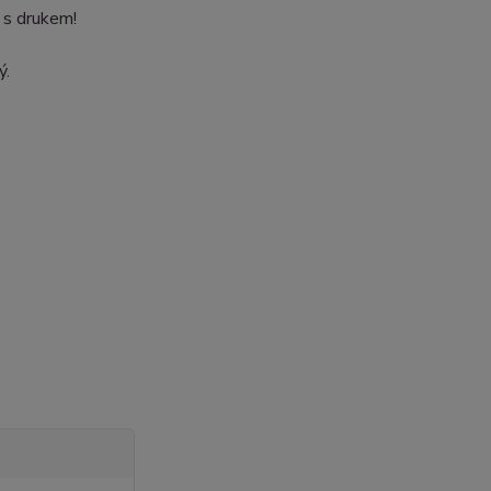
u s drukem!
ý.