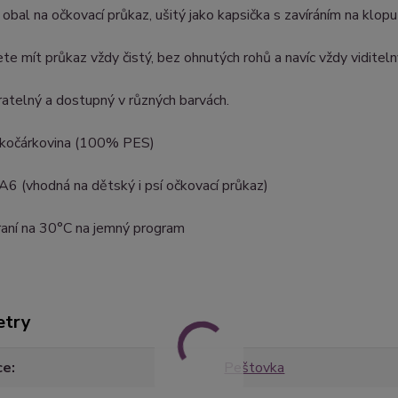
 obal na očkovací průkaz, ušitý jako kapsička s zavíráním na klop
te mít průkaz vždy čistý, bez ohnutých rohů a navíc vždy viditeln
ratelný a dostupný v různých barvách.
: kočárkovina (100% PES)
 A6 (vhodná na dětský i psí očkovací průkaz)
raní na 30°C na jemný program
etry
ce
Peštovka