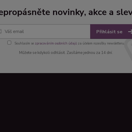
epropásněte novinky, akce a slev
Přihlásit se
Souhlasím se
zpracováním osobních údajů
za účelem rozesílky newsletteru.
Můžete se kdykoli odhlásit. Zasíláme jednou za 14 dní.