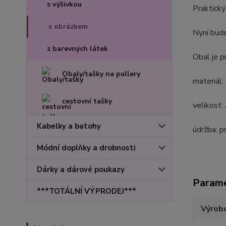
s výšivkou
Praktický
s obrázkem
Nyní bude
z barevných látek
Obal je p
Obaly/tašky na pullery
materiál
cestovní tašky
velikost:
Kabelky a batohy
údržba: p
Módní doplňky a drobnosti
Dárky a dárové poukazy
Param
***TOTÁLNÍ VÝPRODEJ***
Výrob