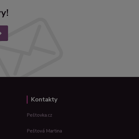
y!
Kontakty
Peštovka.cz
Peštová Martina