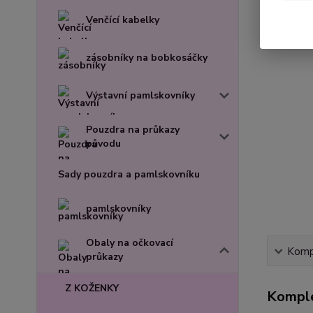
Venčící kabelky
zásobníky na bobkosáčky
Výstavní pamlskovníky
Pouzdra na průkazy
původu
Sady pouzdra a pamlskovníku
pamlskovníky
Obaly na očkovací
Kompl
průkazy
Z KOŽENKY
Komple