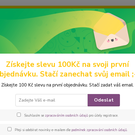
ravou grafiku? Mám jich mnohem víc – napište mi a společně vyber
ky
Ochrana soukromí
Kontakty
Fotogalerie
Hledat
Získejte slevu 100Kč na svoji první
omácí mazlíčci
Obaly na očkovací průkazy
s obrázkem
Peštovka 
bjednávku. Stačí zanechat svůj email ;
ovka - obal na očkovák - kapsička
Získejte 100 Kč slevu na první objednávku. Stačí zadat váš email.
Praktic
Odeslat
klopu 
rohů a
Souhlasím se
zpracováním osobních údajů
pro účely registrace.
barvác
dětský 
Přeji si odebírat novinky e-mailem dle
podmínek zpracování osobních údajů
.