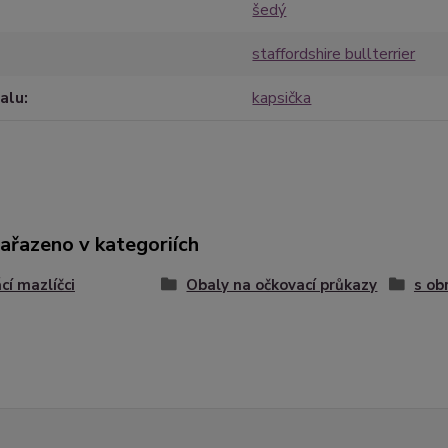
šedý
staffordshire bullterrier
alu
kapsička
zařazeno v kategoriích
í mazlíčci
Obaly na očkovací průkazy
s ob