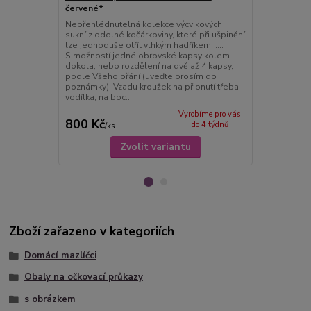
červené*
červené*
Nepřehlédnutelná kolekce výcvikových
Malá kapsička
sukní z odolné kočárkoviny, které při ušpinění
léto. Při ces
lze jednoduše otřít vlhkým hadříkem. ....
potřebujete 
S možností jedné obrovské kapsy kolem
tahle kapsič
dokola, nebo rozdělení na dvě až 4 kapsy,
kapsy kalhot
podle Všeho přání (uveďte prosím do
či batohu.ve
poznámky). Vzadu kroužek na připnutí třeba
bavlna
vodítka, na boc...
Vyrobíme pro vás
800 Kč
149 Kč
do 4 týdnů
/
ks
Zvolit variantu
Zboží zařazeno v kategoriích
Domácí mazlíčci
Obaly na očkovací průkazy
s obrázkem