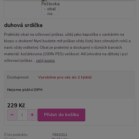
duhová srdíčka
Praktický obal na očkovací průkaz, ušitý jako kapsička s zavíráním na
klopu s drukem! Nyní budete mít průkaz vždy čistý, bez ohnutých rohů a
navíc vždy viditelný. Obal je pratelný a dostupný v různých barvách.
materiál: kočárkovina (100% PES) velikost: A6 (vhodná na dětský i psí
očkovací průkaz...
celý popis
Dostupnost
Vyrobíme pro vás do 2 týdnů
Nejsme plátci DPH
229 Kč
Přidat do košíku
Číslo produktu:
7002211