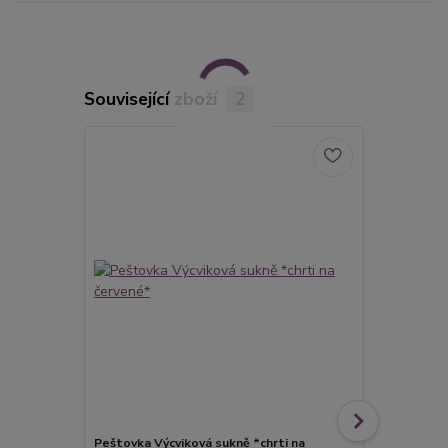
Související zboží
2
Peštovka Výcviková sukně *chrti na
Peštovka - k