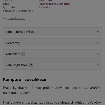
Výrobce:
Peštovka
téma:
staffordshire bullterrier
typ obalu:
kapsička
Hlídat cenu / dostupnost
Do oblíbených
Kompletní specifikace
Parametry
Komentáře
0
Související zboží
2
Kompletní specifikace
Praktický obal na očkovací průkaz, ušitý jako kapsička s zavíráním
na klopu s drukem!
Nyní budete mít průkaz vždy čistý, bez ohnutých rohů a navíc vždy