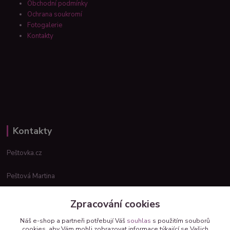
Obchodní podmínky
Ochrana soukromí
Fotogalerie
Kontakty
Kontakty
Peštovka.cz
Peštová Martina
info@pestovka.cz
Zpracování cookies
Náš e-shop a partneři potřebují Váš
souhlas
s použitím souborů
cookies, aby Vám mohli zobrazovat informace týkající se Vašich