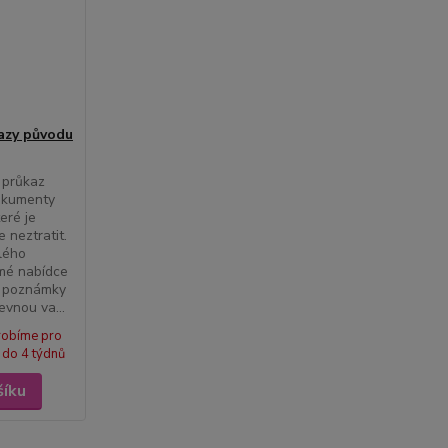
azy původu
 průkaz
dokumenty
eré je
 neztratit.
lého
 mé nabídce
o poznámky
vnou va...
robíme pro
 do 4 týdnů
šíku