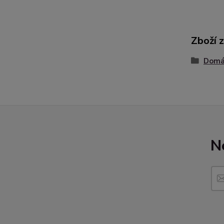
Zboží 
Domác
N