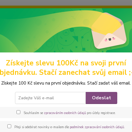
ravou grafiku? Mám jich mnohem víc – napište mi a společně vyber
ky
Ochrana soukromí
Kontakty
Fotogalerie
Hledat
Získejte slevu 100Kč na svoji první
omácí mazlíčci
Obaly na očkovací průkazy
s obrázkem
Peštovka
bjednávku. Stačí zanechat svůj email ;
ovka - obal na očkovák - kapsič
Získejte 100 Kč slevu na první objednávku. Stačí zadat váš email.
Praktic
Odeslat
klopu 
rohů a
Souhlasím se
zpracováním osobních údajů
pro účely registrace.
barvác
dětský 
Přeji si odebírat novinky e-mailem dle
podmínek zpracování osobních údajů
.