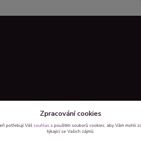
Zpracování cookies
eři potřebují Váš
souhlas
s použitím souborů cookies, aby Vám mohli z
týkající se Vašich zájmů.
Upravit sběr cookies.