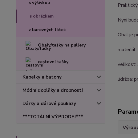
s výšivkou
Praktický
s obrázkem
Nyní bude
z barevných látek
Obal je p
Obaly/tašky na pullery
materiál
cestovní tašky
velikost:
Kabelky a batohy
údržba: p
Módní doplňky a drobnosti
Dárky a dárové poukazy
Param
***TOTÁLNÍ VÝPRODEJ***
Výrob