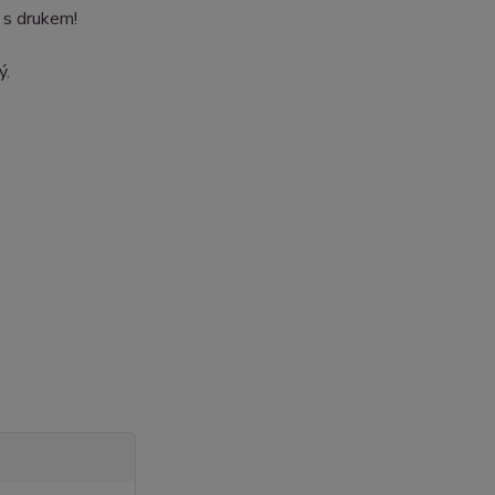
u s drukem!
ý.