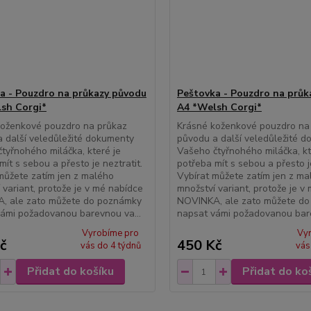
a - Pouzdro na průkazy původu
Peštovka - Pouzdro na průk
sh Corgi*
A4 *Welsh Corgi*
koženkové pouzdro na průkaz
Krásné koženkové pouzdro na
 další veledůležité dokumenty
původu a další veledůležité 
tyřnohého miláčka, které je
Vašeho čtyřnohého miláčka, kt
mít s sebou a přesto je neztratit.
potřeba mít s sebou a přesto je
můžete zatím jen z malého
Vybírat můžete zatím jen z ma
 variant, protože je v mé nabídce
množství variant, protože je v
, ale zato můžete do poznámky
NOVINKA, ale zato můžete d
ámi požadovanou barevnou va...
napsat vámi požadovanou bare
Vyrobíme pro
Vy
č
450 Kč
vás do 4 týdnů
vás
Přidat do košíku
Přidat do ko