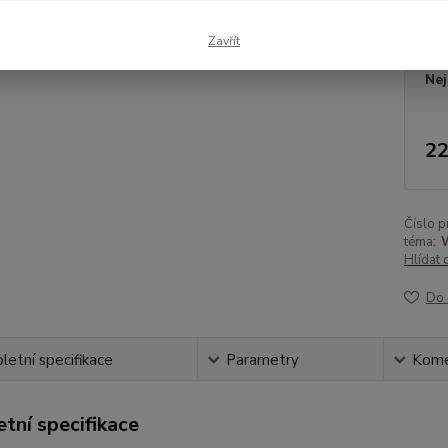
Dos
Zavřít
Nej
22
Číslo p
téma:
Hlídat 
Do 
etní specifikace
Parametry
Kome
tní specifikace