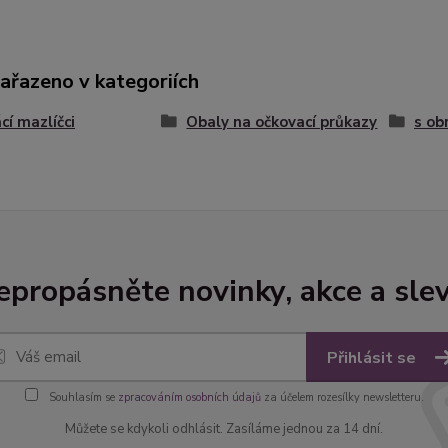
zařazeno v kategoriích
í mazlíčci
Obaly na očkovací průkazy
s ob
epropásněte novinky, akce a slev
Přihlásit se
Souhlasím se
zpracováním osobních údajů
za účelem rozesílky newsletteru.
Můžete se kdykoli odhlásit. Zasíláme jednou za 14 dní.