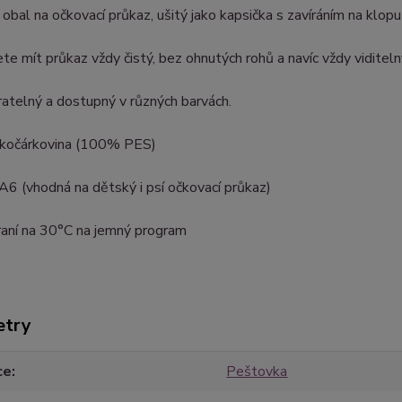
 obal na očkovací průkaz, ušitý jako kapsička s zavíráním na klop
te mít průkaz vždy čistý, bez ohnutých rohů a navíc vždy viditeln
ratelný a dostupný v různých barvách.
: kočárkovina (100% PES)
 A6 (vhodná na dětský i psí očkovací průkaz)
raní na 30°C na jemný program
etry
ce
Peštovka