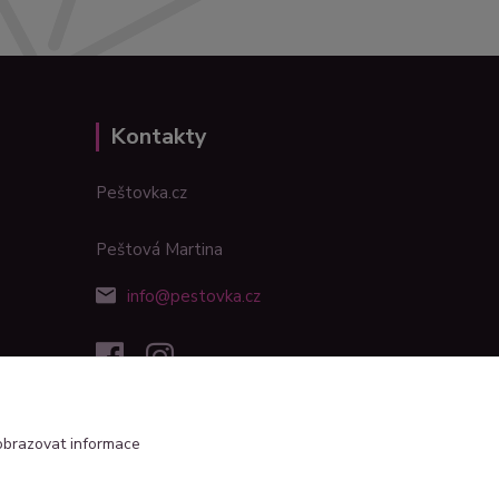
Kontakty
Peštovka.cz
Peštová Martina
info@pestovka.cz
obrazovat informace