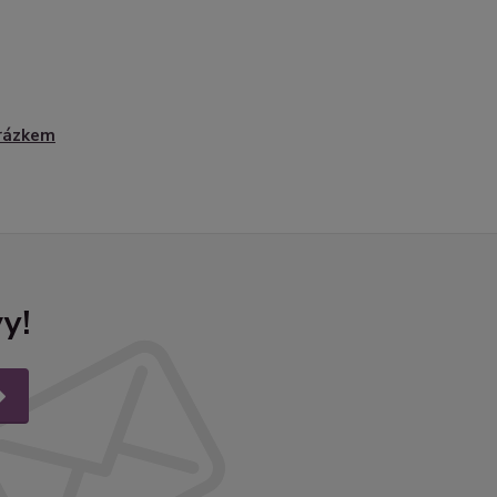
rázkem
y!