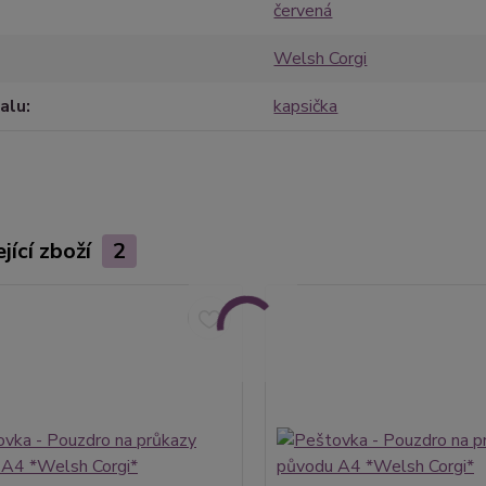
červená
Welsh Corgi
alu
kapsička
jící zboží
2