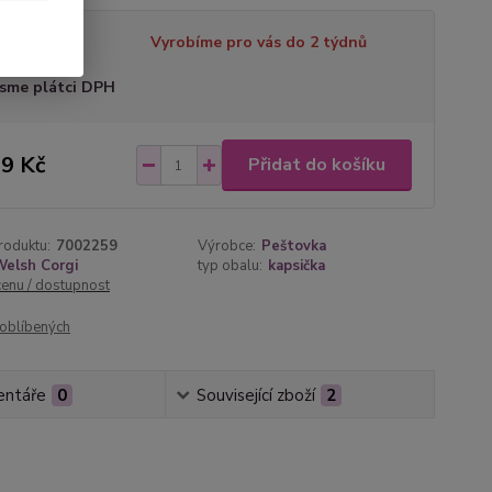
tupnost
Vyrobíme pro vás do 2 týdnů
sme plátci DPH
9 Kč
Přidat do košíku
roduktu:
7002259
Výrobce:
Peštovka
Welsh Corgi
typ obalu:
kapsička
cenu / dostupnost
oblíbených
ntáře
0
Související zboží
2