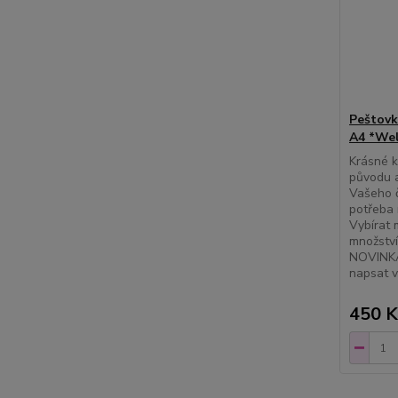
Peštovk
A4 *Wel
Krásné 
původu a
Vašeho č
potřeba 
Vybírat 
množství
NOVINKA
napsat v
450 K