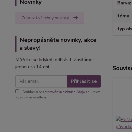
Novinky
Barva
téma
Zobrazit všechny novinky
typ ob
Nepropásněte novinky, akce
a slevy!
Můžete se kdykoli odhlásit. Zasíláme
jednou za 14 dní.
Souvise
Přihlásit se
Souhlasím se
zpracováním osobních údajů
za účelem
rozesílky newsletteru.