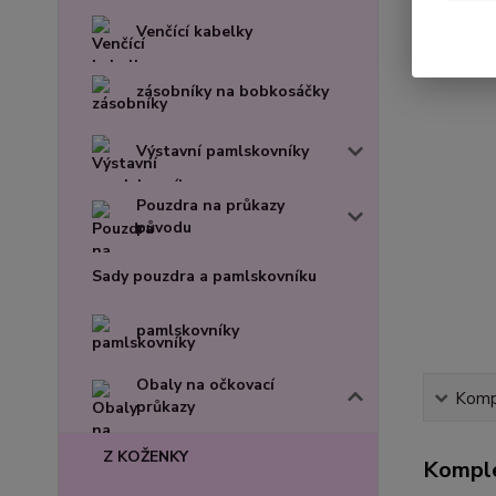
Venčící kabelky
zásobníky na bobkosáčky
Výstavní pamlskovníky
Pouzdra na průkazy
původu
Sady pouzdra a pamlskovníku
pamlskovníky
Obaly na očkovací
Kompl
průkazy
Z KOŽENKY
Komple