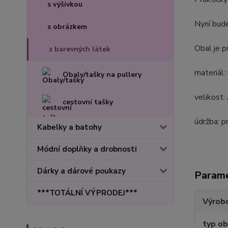
s výšivkou
Nyní bude
s obrázkem
Obal je p
z barevných látek
materiál
Obaly/tašky na pullery
velikost:
cestovní tašky
údržba: p
Kabelky a batohy
Módní doplňky a drobnosti
Dárky a dárové poukazy
Param
***TOTÁLNÍ VÝPRODEJ***
Výrob
typ ob