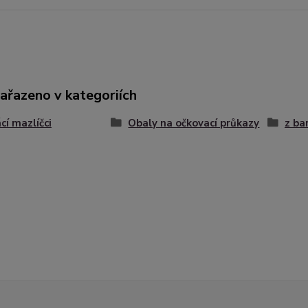
zařazeno v kategoriích
í mazlíčci
Obaly na očkovací průkazy
z ba