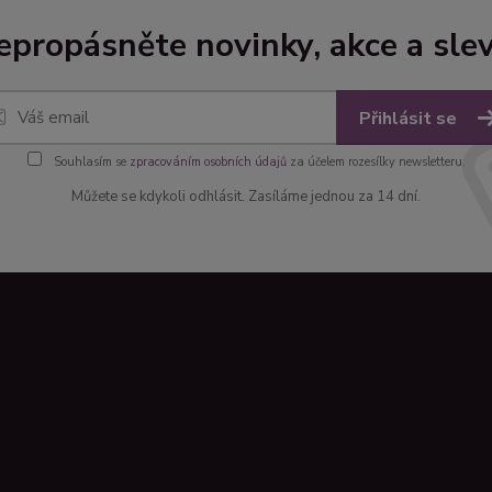
epropásněte novinky, akce a slev
Přihlásit se
Souhlasím se
zpracováním osobních údajů
za účelem rozesílky newsletteru.
Můžete se kdykoli odhlásit. Zasíláme jednou za 14 dní.