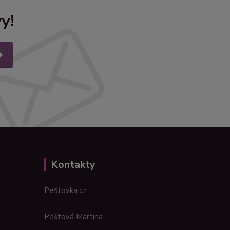
y!
Kontakty
Peštovka.cz
Peštová Martina