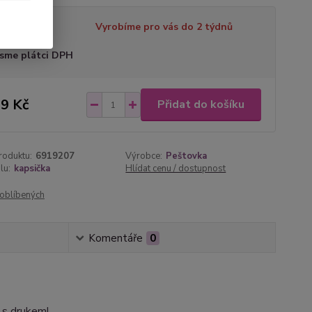
tupnost
Vyrobíme pro vás do 2 týdnů
sme plátci DPH
9 Kč
Přidat do košíku
roduktu:
6919207
Výrobce:
Peštovka
lu:
kapsička
Hlídat cenu / dostupnost
oblíbených
Komentáře
0
u s drukem!