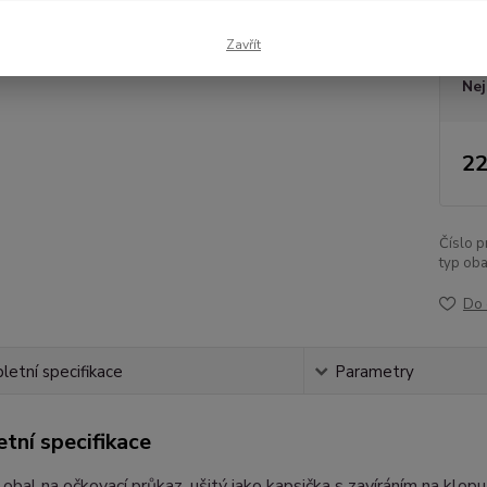
Dos
Zavřít
Nej
22
Číslo p
typ oba
Do 
etní specifikace
Parametry
tní specifikace
 obal na očkovací průkaz, ušitý jako kapsička s zavíráním na klop