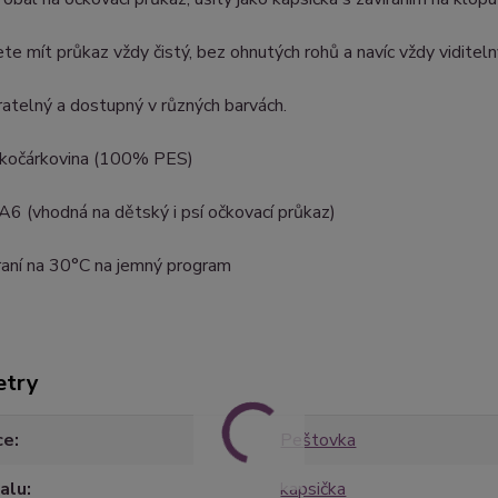
te mít průkaz vždy čistý, bez ohnutých rohů a navíc vždy viditeln
ratelný a dostupný v různých barvách.
: kočárkovina (100% PES)
 A6 (vhodná na dětský i psí očkovací průkaz)
raní na 30°C na jemný program
etry
ce
Peštovka
alu
kapsička