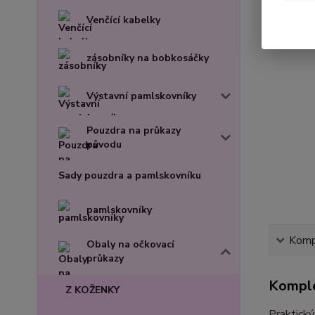
Venčící kabelky
zásobníky na bobkosáčky
Výstavní pamlskovníky
Pouzdra na průkazy
původu
Sady pouzdra a pamlskovníku
pamlskovníky
Kompl
Obaly na očkovací
průkazy
Komple
Z KOŽENKY
Praktický