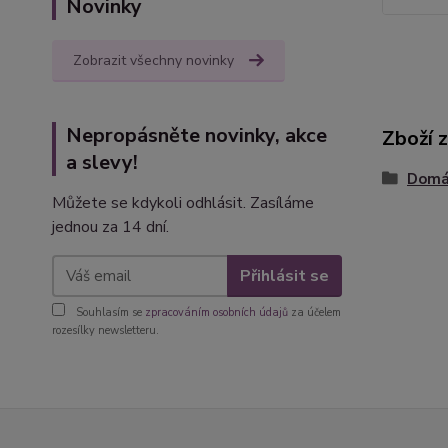
Novinky
Zobrazit všechny novinky
Nepropásněte novinky, akce
Zboží 
a slevy!
Domác
Můžete se kdykoli odhlásit. Zasíláme
jednou za 14 dní.
Přihlásit se
Souhlasím se
zpracováním osobních údajů
za účelem
rozesílky newsletteru.