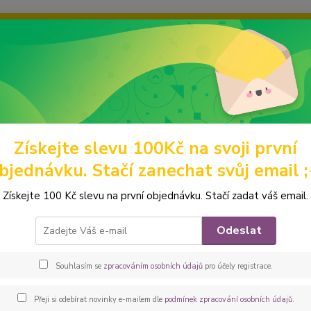
ravou grafiku? Mám jich mnohem víc – napište mi a společně vyber
ky
Ochrana soukromí
Kontakty
Fotogalerie
Hledat
Získejte slevu 100Kč na svoji první
omácí mazlíčci
Obaly na očkovací průkazy
z barevných látek
Peš
bjednávku. Stačí zanechat svůj email ;
ovka - obal na očkovák - kapsič
Získejte 100 Kč slevu na první objednávku. Stačí zadat váš email.
Praktic
Odeslat
klopu 
rohů a
Souhlasím se
zpracováním osobních údajů
pro účely registrace.
barvác
dětský 
Přeji si odebírat novinky e-mailem dle
podmínek zpracování osobních údajů
.