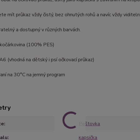
te mít průkaz vždy čistý, bez ohnutých rohů a navíc vždy viditeln
ratelný a dostupný v různých barvách.
: kočárkovina (100% PES)
 A6 (vhodná na dětský i psí očkovací průkaz)
raní na 30°C na jemný program
etry
ce
Peštovka
alu
kapsička