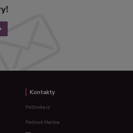
y!
Kontakty
Peštovka.cz
Peštová Martina