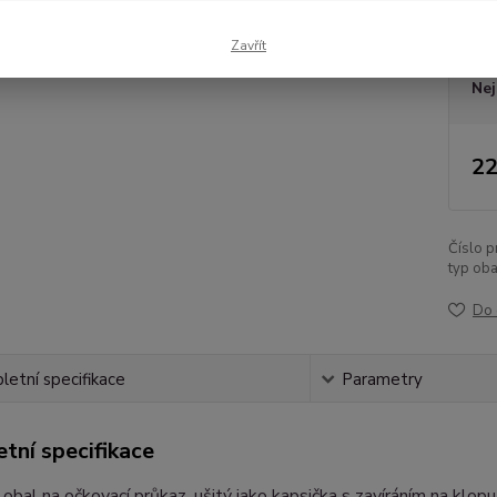
Dos
Zavřít
Nej
22
Číslo p
typ oba
Do 
etní specifikace
Parametry
tní specifikace
 obal na očkovací průkaz, ušitý jako kapsička s zavíráním na klop