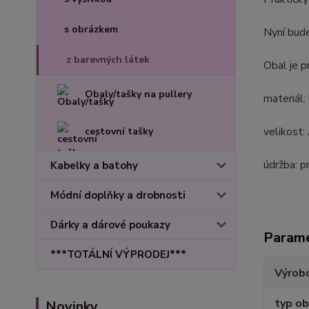
s obrázkem
Nyní bude
z barevných látek
Obal je p
Obaly/tašky na pullery
materiál
velikost:
cestovní tašky
údržba: p
Kabelky a batohy
Módní doplňky a drobnosti
Dárky a dárové poukazy
Param
***TOTÁLNÍ VÝPRODEJ***
Výrob
typ ob
Novinky