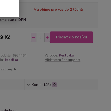
tupnost
Vyrobíme pro vás do 2 týdnů
sme plátci DPH
9 Kč
Přidat do košíku
roduktu:
6954464
Výrobce:
Peštovka
lu:
kapsička
Hlídat cenu / dostupnost
oblíbených
Komentáře
0
u s drukem!