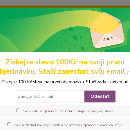
ravou grafiku? Mám jich mnohem víc – napište mi a společně vyber
ky
Ochrana soukromí
Kontakty
Fotogalerie
Hledat
Získejte slevu 100Kč na svoji první
omácí mazlíčci
Obaly na očkovací průkazy
z barevných látek
Peš
bjednávku. Stačí zanechat svůj email ;
ovka - obal na očkovák - kapsičk
Získejte 100 Kč slevu na první objednávku. Stačí zadat váš email.
Praktic
Odeslat
klopu 
rohů a
Souhlasím se
zpracováním osobních údajů
pro účely registrace.
barvác
dětský 
Přeji si odebírat novinky e-mailem dle
podmínek zpracování osobních údajů
.