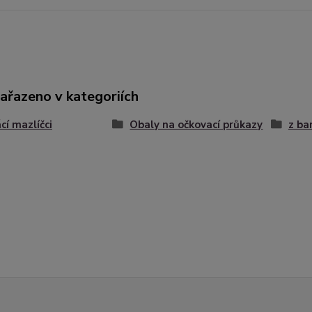
zařazeno v kategoriích
í mazlíčci
Obaly na očkovací průkazy
z ba