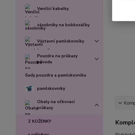
Venčící kabelky
zásobníky na bobkosáčky
Výstavní pamlskovníky
Pouzdra na průkazy
původu
Sady pouzdra a pamlskovníku
pamlskovníky
Obaly na očkovací
Kompl
průkazy
Z KOŽENKY
Komple
Praktický
s výšivkou