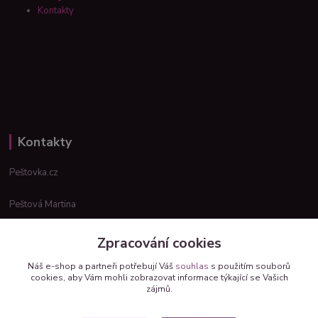
Kontakty
Kontakty
Peštovka.cz
Peštová Martina
info@pestovka.cz
Zpracování cookies
Náš e-shop a partneři potřebují Váš
souhlas
s použitím souborů
cookies, aby Vám mohli zobrazovat informace týkající se Vašich
zájmů.