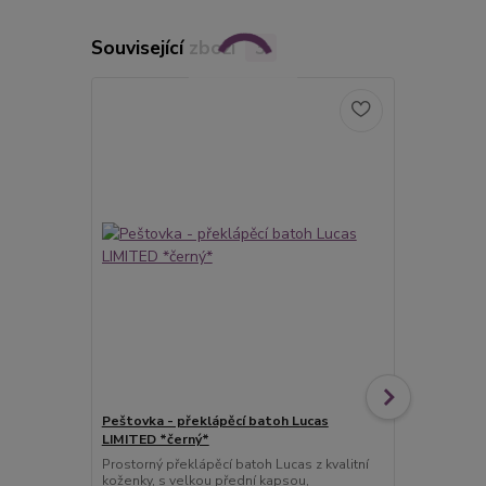
Související zboží
3
Peštovka - překlápěcí batoh Lucas
Peštovka Vý
LIMITED *černý*
*stafordšírs
Prostorný překlápěcí batoh Lucas z kvalitní
Elegantní pa
koženky, s velkou přední kapsou,
zahraniční k