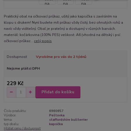
Praktický obal na očkovací průkaz, ušitý jako kapsička s zavíráním na
klopu s drukem! Nyní budete mít průkaz vždy čistý, bez ohnutých rohů a
navíc vždy viditelný. Obal je pratelný a dostupný v různých barvách.
materiál: kočárkovina (100% PES) velikost: A6 (vhodná na dětský i psí
očkovací průkaz...
celý popis
Dostupnost
Vyrobíme pro vás do 2 týdnů
Nejsme plátci DPH
229 Kč
Přidat do košíku
Číslo produktu:
6960657
Výrobce:
Peštovka
téma:
staffordshire bullterrier
typ obalu:
kapsička
Hlídat cenu / dostupnost