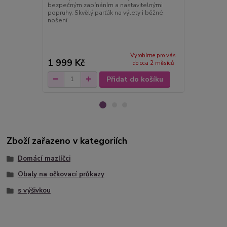
bezpečným zapínáním a nastavitelnými
doplněk při 
popruhy. Skvělý parťák na výlety i běžné
Jedná se o j
nošení.
šitou. Svrchní
koženky. Vni
polyesterové
Zapíná s...
Vyrobíme pro vás
1 999 Kč
350 Kč
do cca 2 měsíců
Přidat do košíku
Zboží zařazeno v kategoriích
Domácí mazlíčci
Obaly na očkovací průkazy
s výšivkou