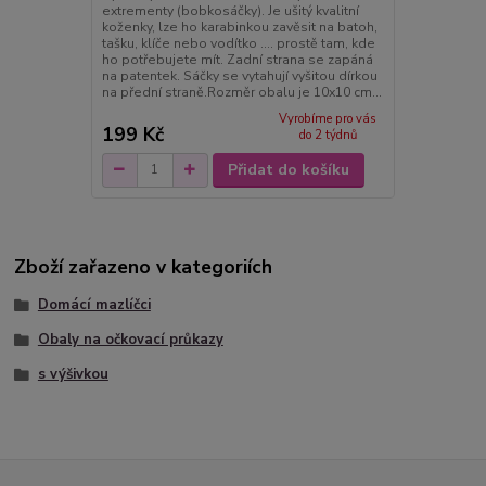
extrementy (bobkosáčky). Je ušitý kvalitní
koženky, lze ho karabinkou zavěsit na batoh,
tašku, klíče nebo vodítko .... prostě tam, kde
ho potřebujete mít. Zadní strana se zapáná
na patentek. Sáčky se vytahují vyšitou dírkou
na přední straně.Rozměr obalu je 10x10 cm...
Vyrobíme pro vás
199 Kč
do 2 týdnů
Přidat do košíku
Zboží zařazeno v kategoriích
Domácí mazlíčci
Obaly na očkovací průkazy
s výšivkou