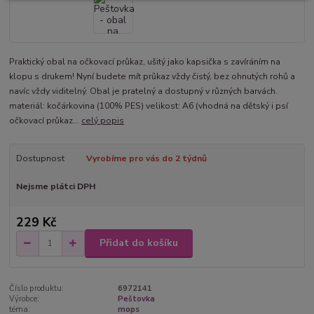
Praktický obal na očkovací průkaz, ušitý jako kapsička s zavíráním na
klopu s drukem! Nyní budete mít průkaz vždy čistý, bez ohnutých rohů a
navíc vždy viditelný. Obal je pratelný a dostupný v různých barvách.
materiál: kočárkovina (100% PES) velikost: A6 (vhodná na dětský i psí
očkovací průkaz...
celý popis
Dostupnost
Vyrobíme pro vás do 2 týdnů
Nejsme plátci DPH
229 Kč
Přidat do košíku
Číslo produktu:
6972141
Výrobce:
Peštovka
téma:
mops