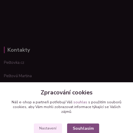
Kontakty
Peštovka.cz
Peštová Martina
info@pestovka.cz
Zpracování cookies
Náš e-shop a partneři potřebují Váš
souhlas
s použitím souborů
cookies, aby Vám mohli zobrazovat informace týkající se Vašich
zájmů.
Souhlasím
Nastavení
Upravit sběr cookies.