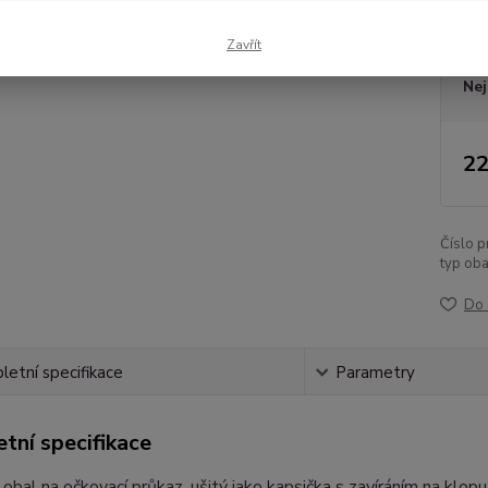
Dos
Zavřít
Nej
22
Číslo p
typ oba
Do 
etní specifikace
Parametry
tní specifikace
 obal na očkovací průkaz, ušitý jako kapsička s zavíráním na klop