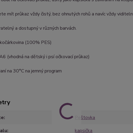
te mít průkaz vždy čistý, bez ohnutých rohů a navíc vždy viditeln
ratelný a dostupný v různých barvách.
: kočárkovina (100% PES)
 A6 (vhodná na dětský i psí očkovací průkaz)
raní na 30°C na jemný program
etry
ce
Peštovka
alu
kapsička