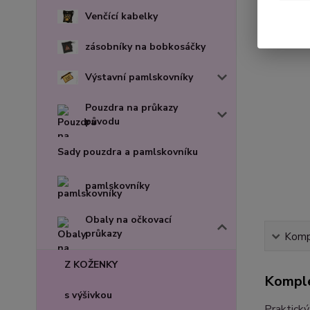
Venčící kabelky
zásobníky na bobkosáčky
Výstavní pamlskovníky
Pouzdra na průkazy
původu
Sady pouzdra a pamlskovníku
pamlskovníky
Obaly na očkovací
průkazy
Kompl
Z KOŽENKY
Komple
s výšivkou
Praktický