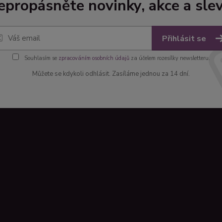
epropásněte novinky, akce a slev
Přihlásit se
Souhlasím se
zpracováním osobních údajů
za účelem rozesílky newsletteru.
Můžete se kdykoli odhlásit. Zasíláme jednou za 14 dní.