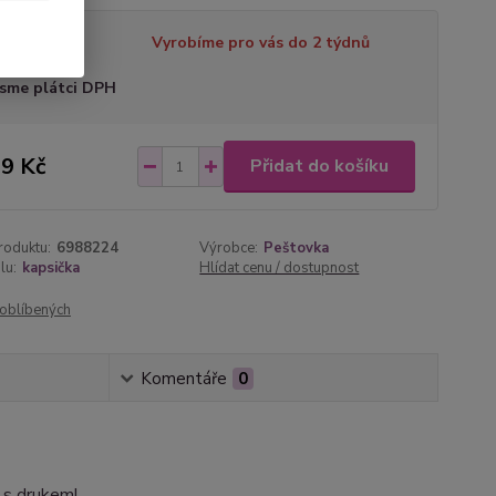
tupnost
Vyrobíme pro vás do 2 týdnů
sme plátci DPH
9 Kč
Přidat do košíku
roduktu:
6988224
Výrobce:
Peštovka
lu:
kapsička
Hlídat cenu / dostupnost
oblíbených
Komentáře
0
u s drukem!