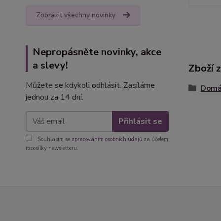
Zobrazit všechny novinky
Nepropásněte novinky, akce
a slevy!
Zboží 
Můžete se kdykoli odhlásit. Zasíláme
Domác
jednou za 14 dní.
Přihlásit se
Souhlasím se
zpracováním osobních údajů
za účelem
rozesílky newsletteru.