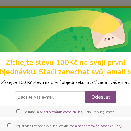
ravou grafiku? Mám jich mnohem víc – napište mi a společně vyber
ky
Ochrana soukromí
Kontakty
Fotogalerie
Hledat
Získejte slevu 100Kč na svoji první
omácí mazlíčci
Obaly na očkovací průkazy
z barevných látek
Peš
bjednávku. Stačí zanechat svůj email ;
ovka - obal na očkovák - kapsička
Získejte 100 Kč slevu na první objednávku. Stačí zadat váš email.
Praktic
Odeslat
klopu 
rohů a
Souhlasím se
zpracováním osobních údajů
pro účely registrace.
barvác
dětský 
Přeji si odebírat novinky e-mailem dle
podmínek zpracování osobních údajů
.