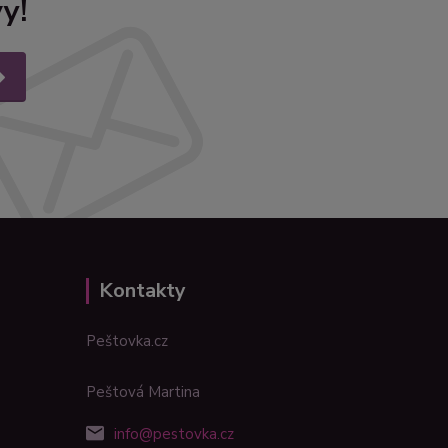
y!
Kontakty
Peštovka.cz
Peštová Martina
info@pestovka.cz