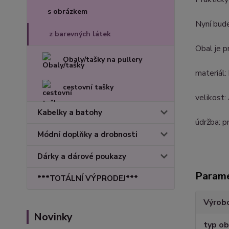
s obrázkem
Nyní bude
z barevných látek
Obal je p
Obaly/tašky na pullery
materiál
cestovní tašky
velikost:
Kabelky a batohy
údržba: p
Módní doplňky a drobnosti
Dárky a dárové poukazy
Param
***TOTÁLNÍ VÝPRODEJ***
Výrob
Novinky
typ ob