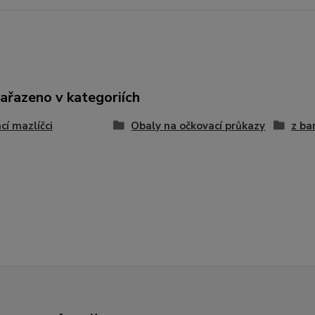
zařazeno v kategoriích
í mazlíčci
Obaly na očkovací průkazy
z ba