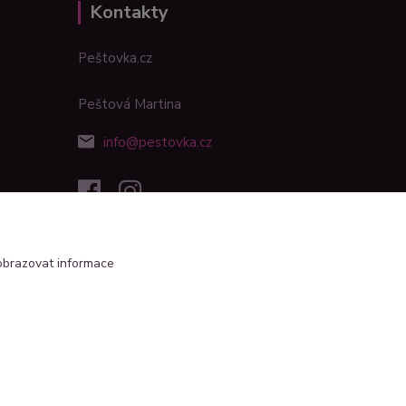
Kontakty
Peštovka.cz
Peštová Martina
info@pestovka.cz
obrazovat informace
Vytvořeno na
Eshop-rychle.cz