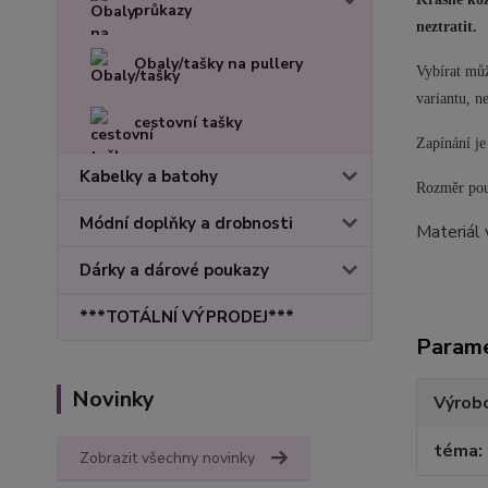
průkazy
neztratit.
Obaly/tašky na pullery
Vybírat můž
variantu, n
cestovní tašky
Zapínání j
Kabelky a batohy
Rozměr pou
Módní doplňky a drobnosti
Materiál 
Dárky a dárové poukazy
***TOTÁLNÍ VÝPRODEJ***
Param
Novinky
Výrob
téma
Zobrazit všechny novinky