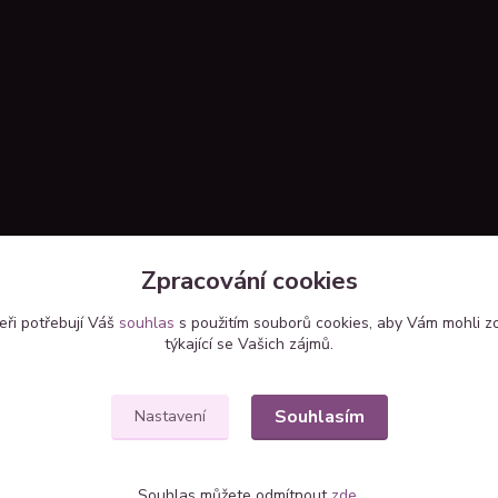
Zpracování cookies
eři potřebují Váš
souhlas
s použitím souborů cookies, aby Vám mohli z
týkající se Vašich zájmů.
Upravit sběr cookies.
Souhlasím
Nastavení
Souhlas můžete odmítnout
zde
.