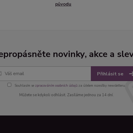
původu
epropásněte novinky, akce a slev
Přihlásit se
Souhlasím se
zpracováním osobních údajů
za účelem rozesílky newsletteru.
Můžete se kdykoli odhlásit. Zasíláme jednou za 14 dní.