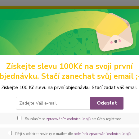
ravou grafiku? Mám jich mnohem víc – napište mi a společně vyber
ky
Ochrana soukromí
Kontakty
Fotogalerie
Hledat
Získejte slevu 100Kč na svoji první
omácí mazlíčci
Pouzdra na průkazy původu
Pouzdra A4
Peštov
bjednávku. Stačí zanechat svůj email ;
ovka - Pouzdro na průkazy půvo
Získejte 100 Kč slevu na první objednávku. Stačí zadat váš email.
Krásné
Odeslat
dokume
a přes
Souhlasím se
zpracováním osobních údajů
pro účely registrace.
varian
poznám
Přeji si odebírat novinky e-mailem dle
podmínek zpracování osobních údajů
.