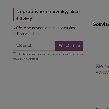
Nepropásněte novinky, akce
a slevy!
Souvise
Můžete se kdykoli odhlásit. Zasíláme
jednou za 14 dní.
Přihlásit se
Souhlasím se
zpracováním osobních údajů
za účelem
rozesílky newsletteru.