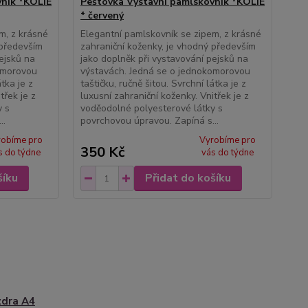
vník *KOLIE
Peštovka Výstavní pamlskovník *KOLIE
* červený
m, z krásné
Elegantní pamlskovník se zipem, z krásné
 především
zahraniční koženky, je vhodný především
ejsků na
jako doplněk při vystavování pejsků na
omorovou
výstavách. Jedná se o jednokomorovou
átka je z
taštičku, ručně šitou. Svrchní látka je z
třek je z
luxusní zahraniční koženky. Vnitřek je z
y s
voděodolné polyesterové látky s
..
povrchovou úpravou. Zapíná s...
robíme pro
Vyrobíme pro
350 Kč
s do týdne
vás do týdne
šíku
Přidat do košíku
dra A4