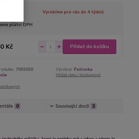
tupnost
Vyrobíme pro vás do 4 týdnů
sme plátci DPH
0 Kč
Přidat do košíku
roduktu:
7002030
Výrobce:
Peštovka
olie
Hlídat cenu / dostupnost
oblíbených
ntáře
0
Související zboží
3
tyřnohého miláčka, které je potřeba mít s sebou a přesto je