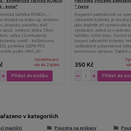
a - kosmetická taštčka RONDA
Peštovka Výstavní pamlsko
 - kolie*
* černý
metická taštička RONDA....-
Elegantní pamlskovník se zipe
 je vhodná na make-up, drobnou
zahraniční koženky, je vhodný
, propisky, pastelky, dívčí
jako doplněk při vystavování p
i apod....velikost: délka 19cm,
výstavách. Jedná se o jednok
6cm, výška 11cmmateriál:
taštičku, ručně šitou. Svrchní l
koženka, uvnitř - kočárkovina
luxusní zahraniční koženky. Vni
ES), podšívka 100% PES,
voděodolné polyesterové látk
noušito podle AMA_tér
povrchovou úpravou. Zapíná s.
Vyrobíme pro
Vy
č
350 Kč
vás do 2 týdnů
vá
Přidat do košíku
Přidat do ko
zařazeno v kategoriích
í mazlíčci
Pouzdra na průkazy
Pouz