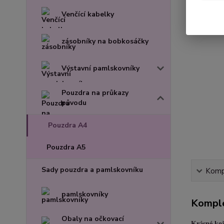
Venčící kabelky
zásobníky na bobkosáčky
Výstavní pamlskovníky
Pouzdra na průkazy
původu
Pouzdra A4
Pouzdra A5
Sady pouzdra a pamlskovníku
Kompl
pamlskovníky
Komple
Obaly na očkovací
Krásné kož