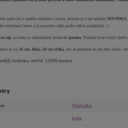
ete zatím jen z malého množství variant, protože je v mé nabídce
NOVINKA
ebo kombinaci barev a já poouzdro ušiju podle vašich požadavků ;-)
e
na zip
, na boku je odepínatelné praktické
poutko
. Poukud byste uvnitř chtěli
zdra je cca
35 cm, šířka, 26 cm výška
, aby se případně do něj daly vložit i d
vnější: koženka, vnitřní: 100% bavlna
etry
ce
Peštovka
kolie