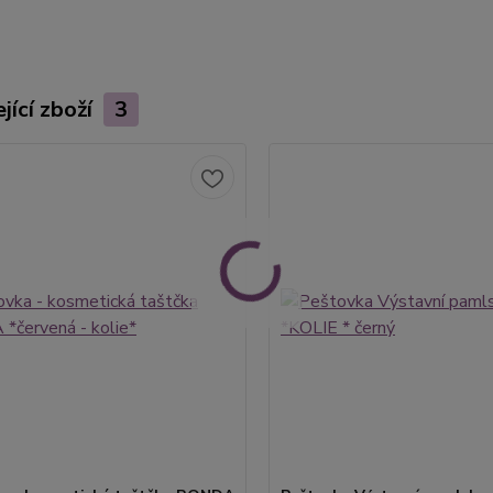
jící zboží
3