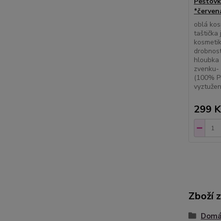
Peštovk
*červená
oblá kos
taštička
kosmetiku
drobnost
hloubka 
zvenku- 
(100% P
vyztuže
299 K
Zboží 
Domác