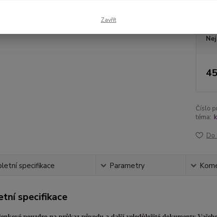
Dos
Zavřít
Nej
45
Číslo p
téma:
k
Do 
etní specifikace
Parametry
Kome
tní specifikace
enkové pouzdro na průkaz původu a další veledůležité dokumenty Vašeho č