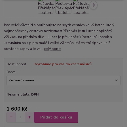
Jste velcí výletníci a potřebujete na svých cestách velký batoh, který
pojme všechny cestovní nezbytnosti?Pro vás je tu Lucas doplněný
výšivkou na předním díle....Lucas je překlápěcí ("rostoucí") batoh s
uzavíráním na zip pro malé i velké výletníky. Má vnitřní zipovou a 2
otevřené kapsy a je vh...
celý popis
Dostupnost
Vyrobíme pro vás do cca 2 měsíců
Barva
Nejsme plátci DPH
1 600 Kč
Přidat do košíku