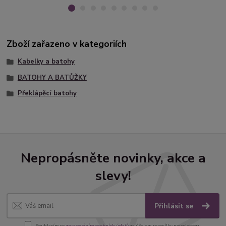
Zboží zařazeno v kategoriích
Kabelky a batohy
BATOHY A BATŮŽKY
Překlápěcí batohy
Nepropásněte novinky, akce a
slevy!
Přihlásit se
Souhlasím se
zpracováním osobních údajů
za účelem rozesílky newsletteru.