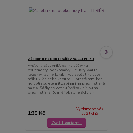
Zásobník na bobkosáčky BULLTERIÉR
Zásobník na
bobkem
Vyšívaný zásobník/obal na sáčky na
extrementy (bobkosáčky). Je ušitý kvalitní
*** fotky pro
koženky, lze ho karabinkou zavěsit na batoh,
Vyšívaný zás
tašku, klíče nebo vodítko .... prostě tam, kde
extrementy (b
ho potřebujete mít.Zapínání na přední straně
koženky, lze
na zip. Sáčky se vytahují vyšitou dírkou na
tašku, klíče 
přední straně.Rozměr obalu je 9x11 cm.
ho potřebuje
straně na zip
n...
Vyrobíme pro vás
199 Kč
199 Kč
do 2 týdnů
Zvolit variantu