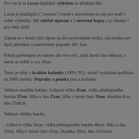
Pro vás je tu
Lucas
doplněný
výšivkou
na předním díle....
Lucas je překlápěcí ("rostoucí") batoh s uzavíráním na zip pro malé i
velké výletníky. Má
vnitřní zipovou
a 2
otevřené kapsy
a je vhodný i
pro větší zátěž.
Zapíná se v horní části zipem na dva protichůdné jezdce, má poutko pro
lepší přenášení a nastavitelné popruhy šíře 3cm.
Pokud potřebujete do batohu dát více věcí, stačí horní část odklopit a
batoh se zvětší o cca 10cm.
Tento je ušitý z
kvalitní koženky
(100% PU), uvnitř vyztužená podšívka
ze 100% bavlny.
Popruhy a poutka
jsou z koženky.
Velikost menšího batohu: Celková výška
45cm
, výška překlopeného
batohu
37cm
, šířka u dna
25cm
, šířka v horní části
33cm
, hloubka 8cm,
dno 25x8cm.
Velikost většího batohu
: Celková výška 56cm, výška překlopeného batohu 46cm, šířka u dna
33cm, šířka v horní části 43cm, hloubka 10cm, dno 33x10cm.