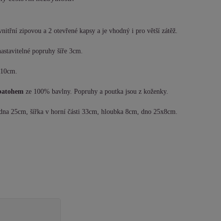
nitřní zipovou a 2 otevřené kapsy a je vhodný i pro větší zátěž.
nastavitelné popruhy šíře 3cm.
a 10cm.
 batohem
ze 100% bavlny. Popruhy a poutka jsou z koženky.
dna 25cm, šířka v horní části 33cm, hloubka 8cm, dno 25x8cm.