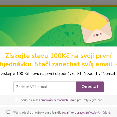
ravou grafiku? Mám jich mnohem víc – napište mi a společně vyber
ky
Ochrana soukromí
Kontakty
Fotogalerie
Hledat
Získejte slevu 100Kč na svoji první
abelky a batohy
BATOHY A BATŮŽKY
Překlápěcí batohy
Peštov
bjednávku. Stačí zanechat svůj email ;
ovka - překlápěcí batoh Lucas 
Získejte 100 Kč slevu na první objednávku. Stačí zadat váš email.
Prosto
Odeslat
kapsou
parťák
Souhlasím se
zpracováním osobních údajů
pro účely registrace.
Přeji si odebírat novinky e-mailem dle
podmínek zpracování osobních údajů
.
Dos