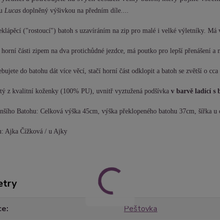
tu
Lucas
doplněný výšivkou na předním díle....
eklápěcí ("rostoucí") batoh s uzavíráním na zip pro malé i velké výletníky. Má v
 horní části zipem na dva protichůdné jezdce, má poutko pro lepší přenášení a 
bujete do batohu dát více věcí, stačí horní část odklopit a batoh se zvětší o cc
itý z kvalitní koženky (100% PU), uvnitř vyztužená podšívka
v barvě ladící s
enšího Batohu: Celková výška 45cm, výška překlopeného batohu 37cm, šířka u 
u: Ajka Čížková / u Ajky
etry
ce
Peštovka