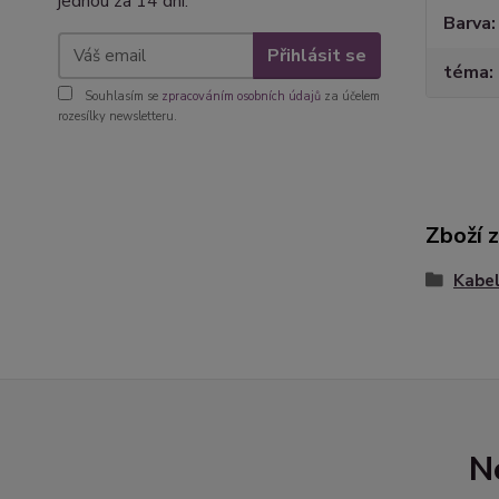
jednou za 14 dní.
Barva
Přihlásit se
téma
Souhlasím se
zpracováním osobních údajů
za účelem
rozesílky newsletteru.
Zboží 
Kabel
N