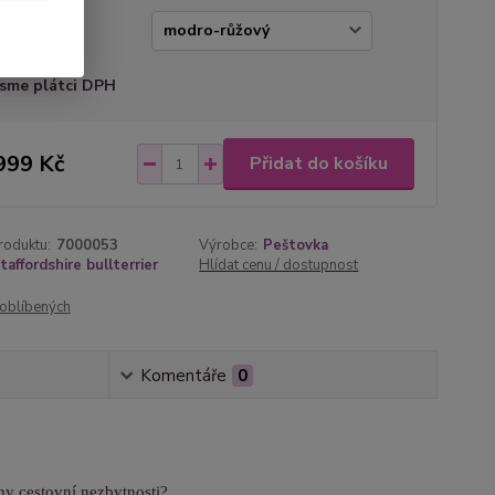
va
sme plátci DPH
999 Kč
Přidat do košíku
roduktu:
7000053
Výrobce:
Peštovka
taffordshire bullterrier
Hlídat cenu / dostupnost
oblíbených
Komentáře
0
hny cestovní nezbytnosti?