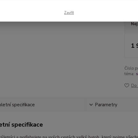
Bar
Zavřít
Nej
1 
Číslo p
téma:
s
Do 
etní specifikace
Parametry
tní specifikace
 výletníci a potřebujete na svých cestách velký batoh, který pojme všec