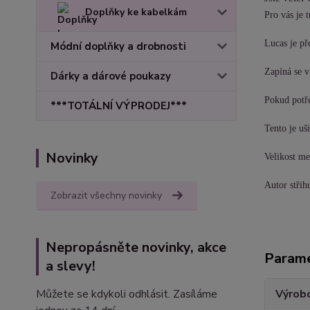
Doplňky ke kabelkám
Pro vás je 
Lucas je př
Módní doplňky a drobnosti
Zapíná se v
Dárky a dárové poukazy
Pokud potře
***TOTÁLNÍ VÝPRODEJ***
Tento je uš
Novinky
Velikost m
Autor střih
Zobrazit všechny novinky
Nepropásněte novinky, akce
Param
a slevy!
Můžete se kdykoli odhlásit. Zasíláme
Výrob