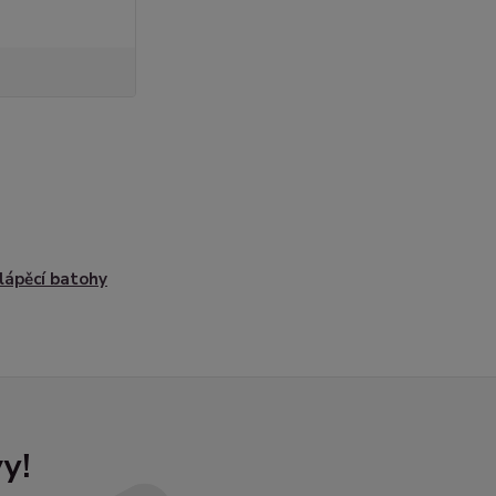
lápěcí batohy
y!