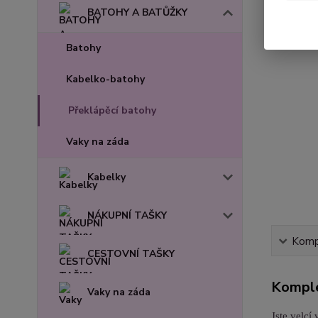
BATOHY A BATŮŽKY
Batohy
Kabelko-batohy
Překlápěcí batohy
Vaky na záda
Kabelky
NÁKUPNÍ TAŠKY
Kompl
CESTOVNÍ TAŠKY
Komple
Vaky na záda
Jste velcí