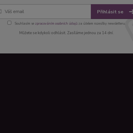
Přihlásit se
Souhlasím se
zpracováním osobních údajů
za účelem rozesílky newsletteru.
Můžete se kdykoli odhlásit. Zasíláme jednou za 14 dní.