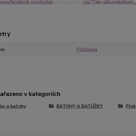
/www.facebook.com/pg/pestovka.cz/photos/?tab=album&alb
etry
ce
Peštovka
zařazeno v kategoriích
ky a batohy
BATOHY A BATŮŽKY
Přek