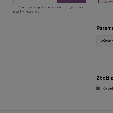
:
https:/
Souhlasím se
zpracováním osobních údajů
za účelem
rozesílky newsletteru.
Param
Výrob
Zboží 
Kabel