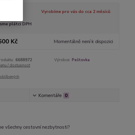
tupnost
Vyrobíme pro vás do cca 2 měsíců
sme plátci DPH
600 Kč
Momentálně není k dispozici
roduktu:
6688972
Výrobce:
Peštovka
cenu / dostupnost
oblíbených
Komentáře
0
jme všechny cestovní nezbytnosti?