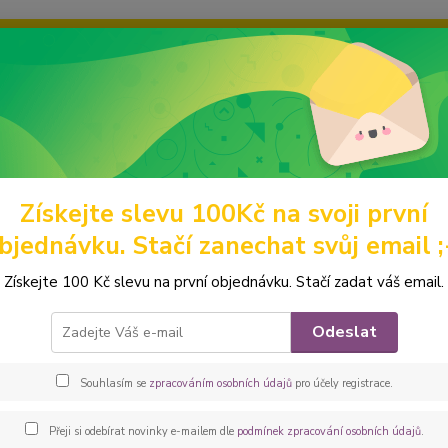
ravou grafiku? Mám jich mnohem víc – napište mi a společně vyber
ky
Ochrana soukromí
Kontakty
Fotogalerie
Hledat
Získejte slevu 100Kč na svoji první
abelky a batohy
BATOHY A BATŮŽKY
Překlápěcí batohy
Peštov
bjednávku. Stačí zanechat svůj email ;
ovka Překlápěcí batoh Lucas *fia
Získejte 100 Kč slevu na první objednávku. Stačí zadat váš email.
Jste ve
Odeslat
pojme 
překláp
Souhlasím se
zpracováním osobních údajů
pro účely registrace.
výletn
zátěž.Z
Přeji si odebírat novinky e-mailem dle
podmínek zpracování osobních údajů
.