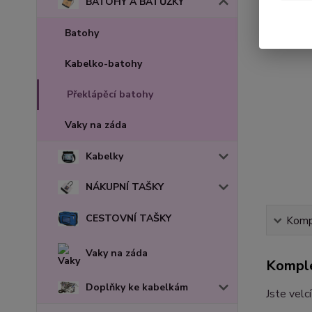
BATOHY A BATŮŽKY
Batohy
Kabelko-batohy
Překlápěcí batohy
Vaky na záda
Kabelky
NÁKUPNÍ TAŠKY
CESTOVNÍ TAŠKY
Kompl
Vaky na záda
Komple
Doplňky ke kabelkám
Jste velc