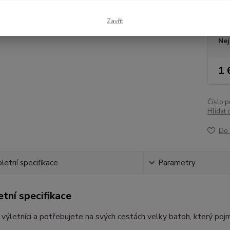
Dos
Zavřít
Nej
1 
Číslo p
Hlídat 
Do 
etní specifikace
Parametry
tní specifikace
í výletníci a potřebujete na svých cestách velky batoh, který po