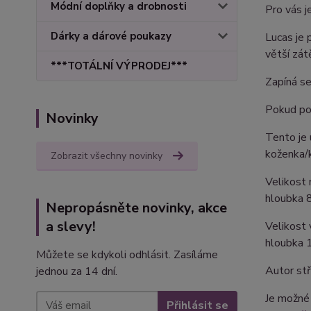
Módní doplňky a drobnosti
Pro vás je
Dárky a dárové poukazy
Lucas je 
větší zát
***TOTÁLNÍ VÝPRODEJ***
Zapíná se
Pokud pot
Novinky
Tento je
koženka/k
Zobrazit všechny novinky
Velikost 
hloubka 
Nepropásněte novinky, akce
a slevy!
Velikost 
hloubka 
Můžete se kdykoli odhlásit. Zasíláme
Autor stř
jednou za 14 dní.
Je možné 
Přihlásit se