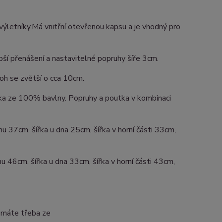
é výletníky.Má vnitřní otevřenou kapsu a je vhodný pro
pší přenášení a nastavitelné popruhy šíře 3cm.
toh se zvětší o cca 10cm.
ka ze 100% bavlny. Popruhy a poutka v kombinaci
 37cm, šířka u dna 25cm, šířka v horní části 33cm,
46cm, šířka u dna 33cm, šířka v horní části 43cm,
r máte třeba ze