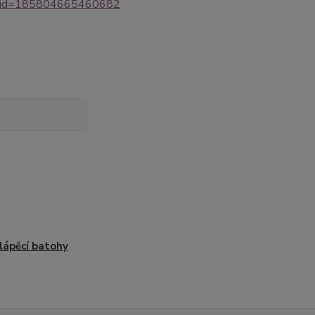
um_id=185804665460682
lápěcí batohy