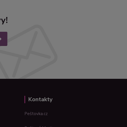
y!
Kontakty
Peštovka.cz