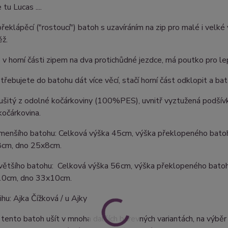
 tu Lucas ....
překlápěcí ("rostoucí") batoh s uzavíráním na zip pro malé i velk
ěž.
 v horní části zipem na dva protichůdné jezdce, má poutko pro le
řebujete do batohu dát více věcí, stačí horní část odklopit a ba
 ušitý z odolné kočárkoviny (100%PES), uvnitř vyztužená podšív
očárkovina.
menšího batohu: Celková výška 45cm, výška překlopeného batohu
8cm, dno 25x8cm.
většího batohu: Celková výška 56cm, výška překlopeného batohu 
10cm, dno 33x10cm.
ihu: Ajka Čížková / u Ajky
tento batoh ušít v mnoha dalších barevných variantách, na výbě