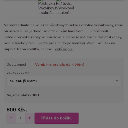
Nepřehlédnutelná kolekce výcvikových sukní z odolné kočárkoviny, které
při ušpinění lze jednoduše otřít vlhkým hadříkem. .... S možností
jedné obrovské kapsy kolem dokola, nebo rozdělení na dvě až 4 kapsy,
podle Všeho přání (uveďte prosím do poznámky). Vzadu kroužek na
připnutí třeba vodítka, na boc...
celý popis
Dostupnost
Vyrobíme pro vás do 4 týdnů
velikost sukní
Nejsme plátci DPH
800 Kč
/
ks
Přidat do košíku