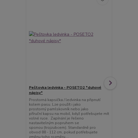
Peštovka ledvinka - POSETO2 *duhové
Peštovka - 
nápisy*
nápisy*
Prostorná kapsička / ledvinka na připnutí
Tento batoh 
kolem pasu. Lze použít i jako
a tak pohodl
prostorný pamlskovník nebo jako
školy, do pr
příruční kapsu na mobil, když potřebujete mít
je vyztužen 
volné ruce. Zapínání je řešeno
zbytečně moc
nastavitelným popruhem se
molitanou vý
sponou (trojzubcem). Standardně pro
příjemně nos
obvod 88 - 112 cm, pokud potřebujete
a n...
změnu toho rozměru,...