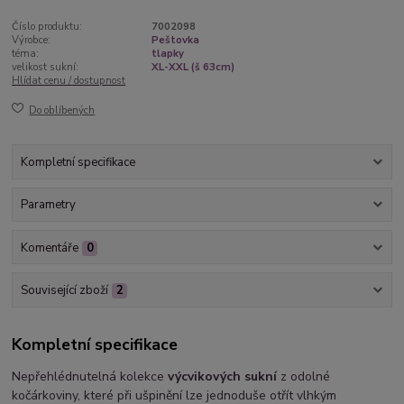
Číslo produktu:
7002098
Výrobce:
Peštovka
téma:
tlapky
velikost sukní:
XL-XXL (š 63cm)
Hlídat cenu / dostupnost
Do oblíbených
Kompletní specifikace
Parametry
Komentáře
0
Související zboží
2
Kompletní specifikace
Nepřehlédnutelná kolekce
výcvikových sukní
z odolné
kočárkoviny, které při ušpinění lze jednoduše otřít vlhkým