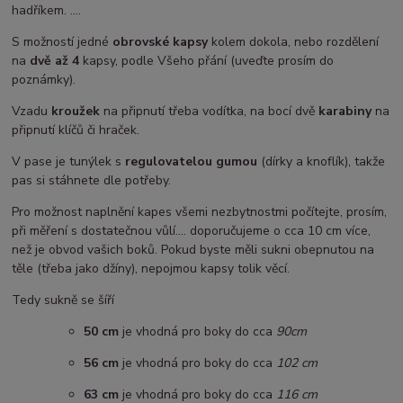
hadříkem. ....
S možností jedné
obrovské kapsy
kolem dokola, nebo rozdělení
na
dvě až 4
kapsy, podle Všeho přání (uveďte prosím do
poznámky).
Vzadu
kroužek
na připnutí třeba vodítka, na bocí dvě
karabiny
na
připnutí klíčů či hraček.
V pase je tunýlek s
regulovatelou gumou
(dírky a knoflík), takže
pas si stáhnete dle potřeby.
Pro možnost naplnění kapes všemi nezbytnostmi počítejte, prosím,
při měření s dostatečnou vůlí.... doporučujeme o cca 10 cm více,
než je obvod vašich boků. Pokud byste měli sukni obepnutou na
těle (třeba jako džíny), nepojmou kapsy tolik věcí.
Tedy sukně se šíří
50 cm
je vhodná pro boky do cca
90cm
5
6 cm
je vhodná pro boky do cca
102 cm
63 cm
je vhodná pro boky do cca
116 cm