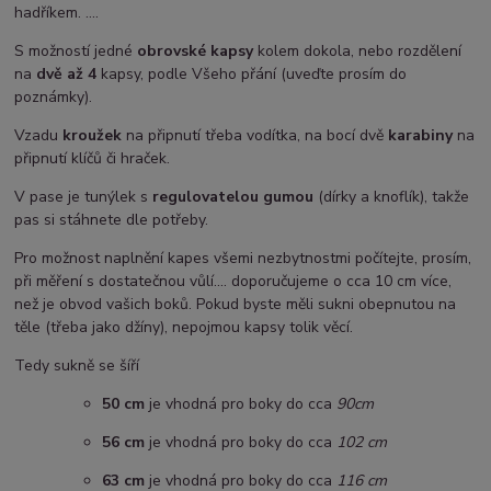
hadříkem. ....
S možností jedné
obrovské kapsy
kolem dokola, nebo rozdělení
na
dvě až 4
kapsy, podle Všeho přání (uveďte prosím do
poznámky).
Vzadu
kroužek
na připnutí třeba vodítka, na bocí dvě
karabiny
na
připnutí klíčů či hraček.
V pase je tunýlek s
regulovatelou gumou
(dírky a knoflík), takže
pas si stáhnete dle potřeby.
Pro možnost naplnění kapes všemi nezbytnostmi počítejte, prosím,
při měření s dostatečnou vůlí.... doporučujeme o cca 10 cm více,
než je obvod vašich boků. Pokud byste měli sukni obepnutou na
těle (třeba jako džíny), nepojmou kapsy tolik věcí.
Tedy sukně se šíří
50 cm
je vhodná pro boky do cca
90cm
5
6 cm
je vhodná pro boky do cca
102 cm
63 cm
je vhodná pro boky do cca
116 cm