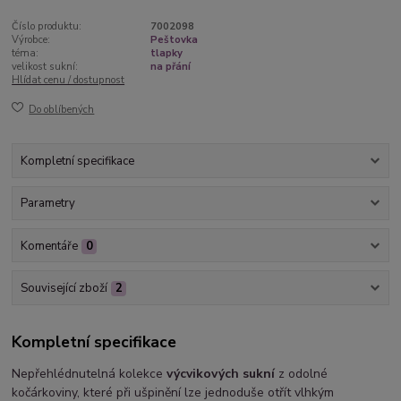
Číslo produktu:
7002098
Výrobce:
Peštovka
téma:
tlapky
velikost sukní:
na přání
Hlídat cenu / dostupnost
Do oblíbených
Kompletní specifikace
Parametry
Komentáře
0
Související zboží
2
Kompletní specifikace
Nepřehlédnutelná kolekce
výcvikových sukní
z odolné
kočárkoviny, které při ušpinění lze jednoduše otřít vlhkým