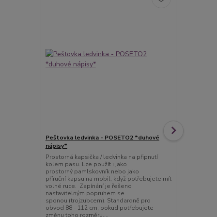
Peštovka ledvinka - POSETO2 *duhové
Peštovka - 
nápisy*
nápisy*
Prostorná kapsička / ledvinka na připnutí
Tento batoh 
kolem pasu. Lze použít i jako
a tak pohodl
prostorný pamlskovník nebo jako
školy, do pr
příruční kapsu na mobil, když potřebujete mít
je vyztužen 
volné ruce. Zapínání je řešeno
zbytečně moc
nastavitelným popruhem se
molitanou vý
sponou (trojzubcem). Standardně pro
příjemně nos
obvod 88 - 112 cm, pokud potřebujete
a n...
změnu toho rozměru,...