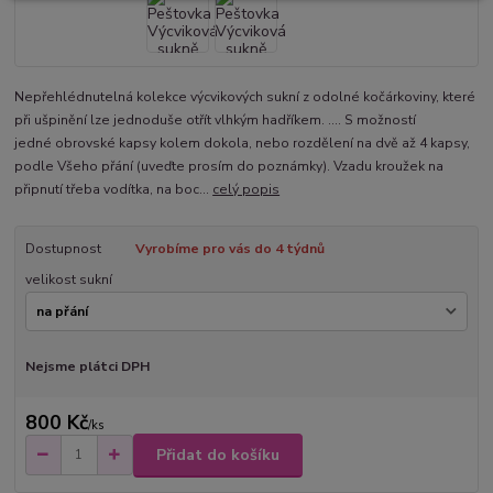
Nepřehlédnutelná kolekce výcvikových sukní z odolné kočárkoviny, které
při ušpinění lze jednoduše otřít vlhkým hadříkem. .... S možností
jedné obrovské kapsy kolem dokola, nebo rozdělení na dvě až 4 kapsy,
podle Všeho přání (uveďte prosím do poznámky). Vzadu kroužek na
připnutí třeba vodítka, na boc...
celý popis
Dostupnost
Vyrobíme pro vás do 4 týdnů
velikost sukní
Nejsme plátci DPH
800 Kč
/
ks
Přidat do košíku