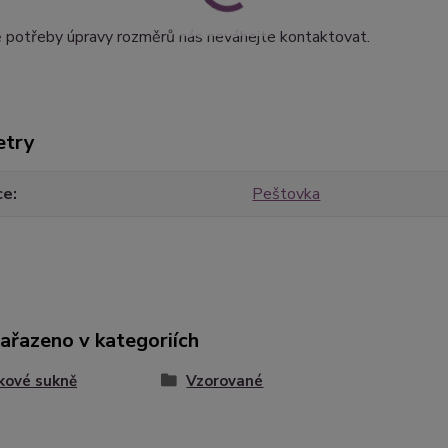
ě potřeby úpravy rozměrů nás neváhejte kontaktovat.
etry
ce
Peštovka
zařazeno v kategoriích
kové sukně
Vzorované