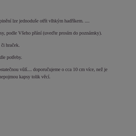
inění lze jednoduše otřít vlhkým hadříkem. ....
sy, podle Všeho přání (uveďte prosím do poznámky).
 či hraček.
 dle potřeby.
statečnou vůlí.... doporučujeme o cca 10 cm více, než je
nepojmou kapsy tolik věcí.