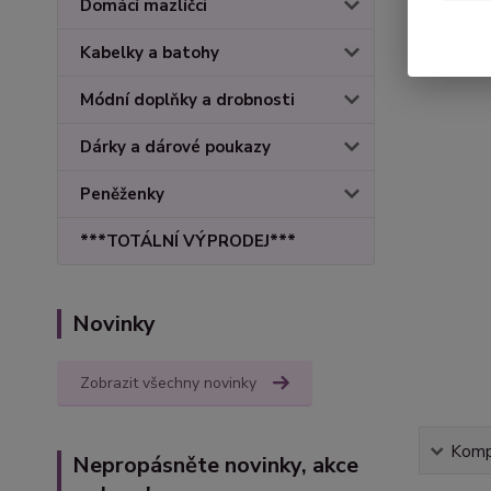
Domácí mazlíčci
Kabelky a batohy
Módní doplňky a drobnosti
Dárky a dárové poukazy
Peněženky
***TOTÁLNÍ VÝPRODEJ***
Novinky
Zobrazit všechny novinky
Kompl
Nepropásněte novinky, akce