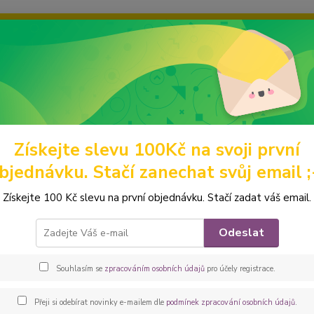
ravou grafiku? Mám jich mnohem víc – napište mi a společně vyber
ky
Ochrana soukromí
Kontakty
Fotogalerie
Hledat
Získejte slevu 100Kč na svoji první
ýcvikové sukně
Vzorované
Peštovka Výcviková sukně *černobílé tl
bjednávku. Stačí zanechat svůj email ;
ovka Výcviková sukně *černobílé
Získejte 100 Kč slevu na první objednávku. Stačí zadat váš email.
Nepřeh
Odeslat
které p
jedné 
Souhlasím se
zpracováním osobních údajů
pro účely registrace.
4 kaps
poznám
Přeji si odebírat novinky e-mailem dle
podmínek zpracování osobních údajů
.
popis