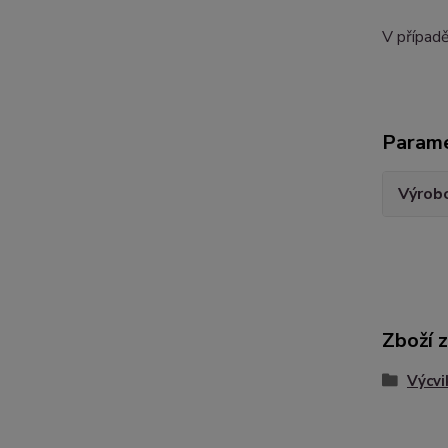
V případ
Param
Výrob
Zboží 
Výcvi