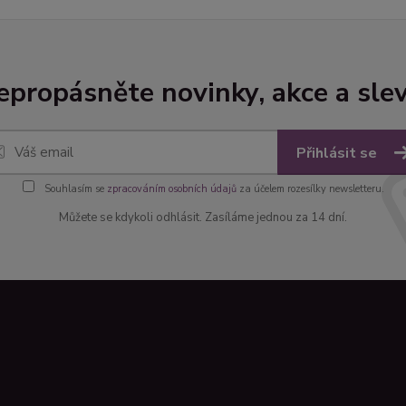
epropásněte novinky, akce a slev
Přihlásit se
Souhlasím se
zpracováním osobních údajů
za účelem rozesílky newsletteru.
Můžete se kdykoli odhlásit. Zasíláme jednou za 14 dní.