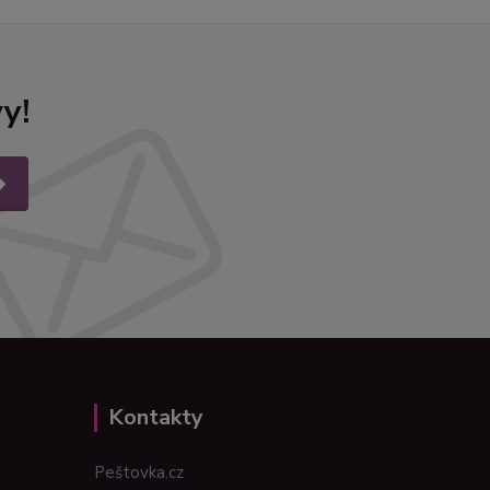
y!
Kontakty
Peštovka.cz