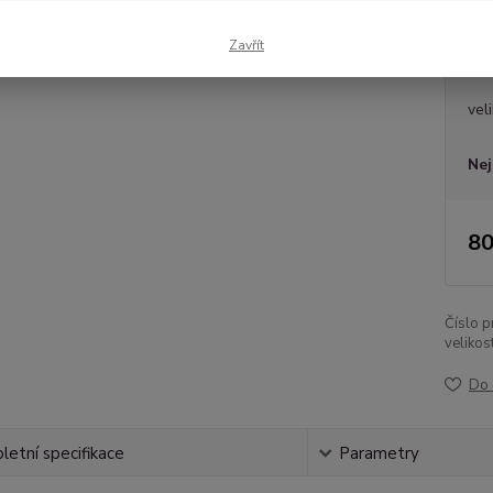
Zavřít
Dos
vel
Nej
80
Číslo p
velikost
Do 
etní specifikace
Parametry