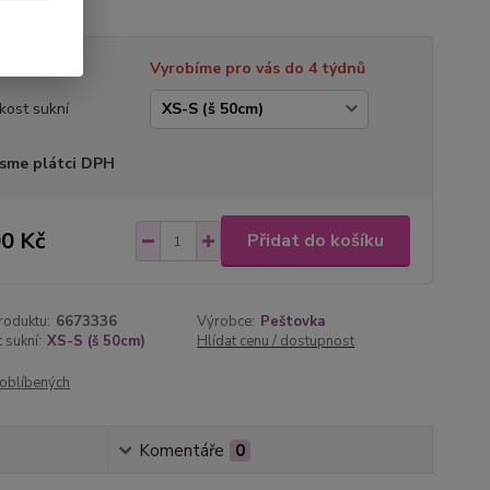
tupnost
Vyrobíme pro vás do 4 týdnů
ikost sukní
sme plátci DPH
0 Kč
Přidat do košíku
roduktu:
6673336
Výrobce:
Peštovka
 sukní:
XS-S (š 50cm)
Hlídat cenu / dostupnost
oblíbených
Komentáře
0