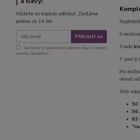
a slevy!
Komple
Můžete se kdykoli odhlásit. Zasíláme
jednou za 14 dní.
Nepřehléd
S možnost
Přihlásit se
Vzadu
kr
Souhlasím se
zpracováním osobních údajů
za účelem
rozesílky newsletteru.
V pase je 
Pro možnos
obvod vaši
Tedy sukn
50
5
6
63
"na