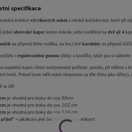
tní specifikace
nutelná kolekce
výcvikových sukní
z odolné kočárkoviny, které při ušp
í jedné
obrovské kapsy
kolem dokola, nebo rozdělení na
dvě až 4
kap
oužek
na připnutí třeba vodítka, na bocí dvě
karabiny
na připnutí klíčů
tunýlek s
regulovatelou gumou
(dírky a knoflík), takže pas si stáhnete
t naplnění kapes všemi nezbytnostmi počítejte, prosím, při měření s do
ch boků. Pokud byste měli sukni obepnutou na těle (řeba jako džíny), 
šíří
ě se
 cm
je vhodná pro boky do cca
90cm
 cm
je vhodná pro boky do cca
102 cm
 cm
je vhodná pro boky do cca
116 cm
 přání"
= jakákoliv jiné (větší či menší) velikost