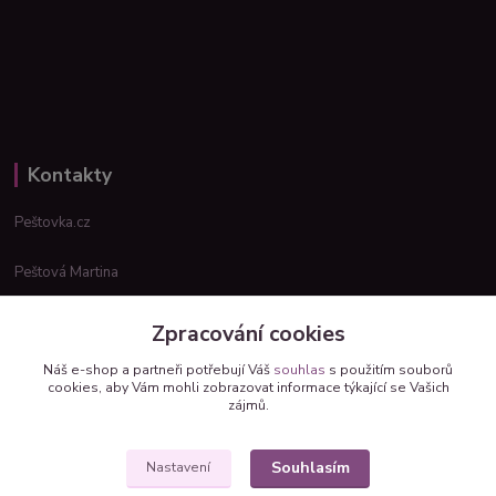
Kontakty
Peštovka.cz
Peštová Martina
info@pestovka.cz
Zpracování cookies
Náš e-shop a partneři potřebují Váš
souhlas
s použitím souborů
cookies, aby Vám mohli zobrazovat informace týkající se Vašich
zájmů.
Souhlasím
Nastavení
Upravit sběr cookies.