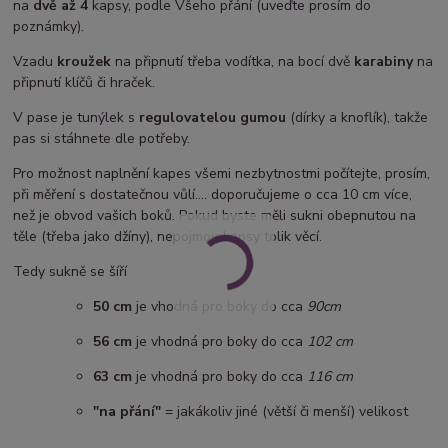
na
dvě až 4
kapsy, podle Všeho přání (uveďte prosím do
poznámky).
Vzadu
kroužek
na připnutí třeba vodítka, na bocí dvě
karabiny
na
připnutí klíčů či hraček.
V pase je tunýlek s
regulovatelou gumou
(dírky a knoflík), takže
pas si stáhnete dle potřeby.
Pro možnost naplnění kapes všemi nezbytnostmi počítejte, prosím,
při měření s dostatečnou vůlí.... doporučujeme o cca 10 cm více,
než je obvod vašich boků. Pokud byste měli sukni obepnutou na
těle (třeba jako džíny), nepojmou kapsy tolik věcí.
Tedy sukně se šíří
50 cm
je vhodná pro boky do cca
90cm
5
6 cm
je vhodná pro boky do cca
102 cm
63 cm
je vhodná pro boky do cca
116 cm
"na přání"
= jakákoliv jiné (větší či menší) velikost