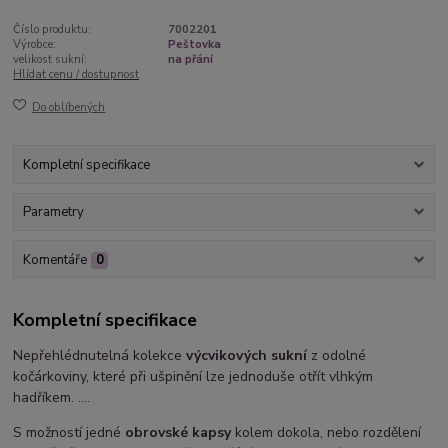
Číslo produktu:
7002201
Výrobce:
Peštovka
velikost sukní:
na přání
Hlídat cenu / dostupnost
Do oblíbených
Kompletní specifikace
Parametry
Komentáře
0
Kompletní specifikace
Nepřehlédnutelná kolekce
výcvikových sukní
z odolné
kočárkoviny, které při ušpinění lze jednoduše otřít vlhkým
hadříkem. ....
S možností jedné
obrovské kapsy
kolem dokola, nebo rozdělení