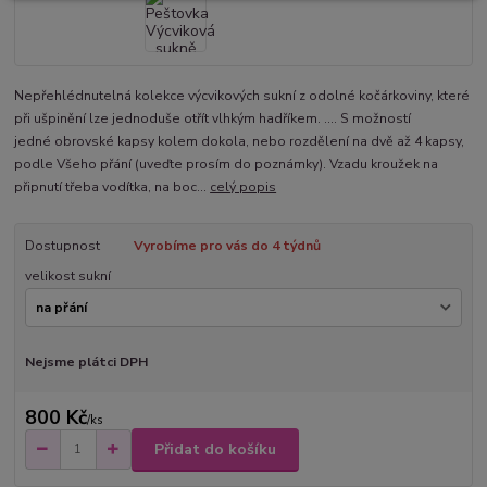
Nepřehlédnutelná kolekce výcvikových sukní z odolné kočárkoviny, které
při ušpinění lze jednoduše otřít vlhkým hadříkem. .... S možností
jedné obrovské kapsy kolem dokola, nebo rozdělení na dvě až 4 kapsy,
podle Všeho přání (uveďte prosím do poznámky). Vzadu kroužek na
připnutí třeba vodítka, na boc...
celý popis
Dostupnost
Vyrobíme pro vás do 4 týdnů
velikost sukní
Nejsme plátci DPH
800 Kč
/
ks
Přidat do košíku