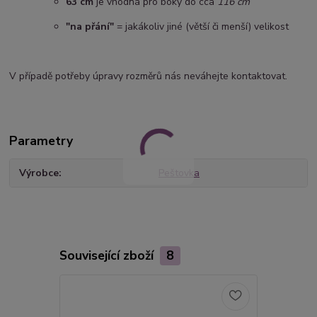
63 cm
je vhodná pro boky do cca
116 cm
"na přání"
= jakákoliv jiné (větší či menší) velikost
V případě potřeby úpravy rozměrů nás neváhejte kontaktovat.
Parametry
Výrobce
Peštovka
Související zboží
8