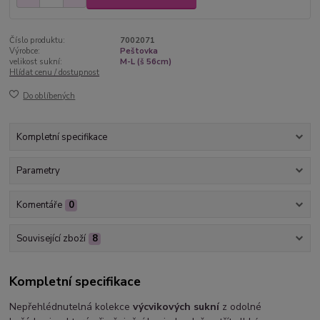
Číslo produktu:
7002071
Výrobce:
Peštovka
velikost sukní:
M-L (š 56cm)
Hlídat cenu / dostupnost
Do oblíbených
Kompletní specifikace
Parametry
Komentáře
0
Související zboží
8
Kompletní specifikace
Nepřehlédnutelná kolekce
výcvikových sukní
z odolné