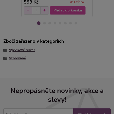
599 Kč
1 400 Kč
do 4 týdnů
Přidat do košíku
Zboží zařazeno v kategoriích
Výcvikové sukně
Vzorované
Nepropásněte novinky, akce a
slevy!