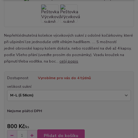
Nepřehlédnutelná kolekce výcvikových sukní z odolné kočárkoviny, které
při ušpinění lze jednoduše otřít vlhkým hadříkem. .... S možností
jedné obrovské kapsy kolem dokola, nebo rozdělení na dvě až 4 kapsy,
podle Všeho přání (uveďte prosím do poznámky). Vzadu kroužek na
připnutí třeba vodítka, na boc...
celý popis
Dostupnost
Vyrobíme pro vás do 4 týdnů
velikost sukní
Nejsme plátci DPH
800 Kč
/
ks
Přidat do košíku