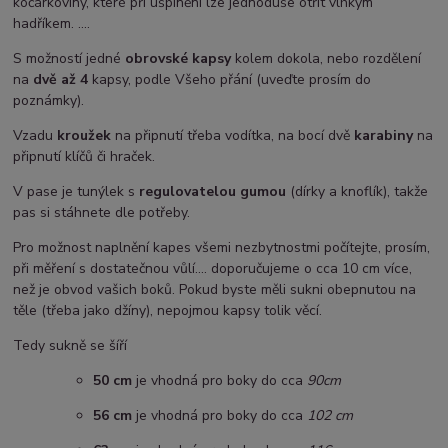
kočárkoviny, které při ušpinění lze jednoduše otřít vlhkým
hadříkem. ....
S možností jedné
obrovské kapsy
kolem dokola, nebo rozdělení
na
dvě až 4
kapsy, podle Všeho přání (uveďte prosím do
poznámky).
Vzadu
kroužek
na připnutí třeba vodítka, na bocí dvě
karabiny
na
připnutí klíčů či hraček.
V pase je tunýlek s
regulovatelou gumou
(dírky a knoflík), takže
pas si stáhnete dle potřeby.
Pro možnost naplnění kapes všemi nezbytnostmi počítejte, prosím,
při měření s dostatečnou vůlí.... doporučujeme o cca 10 cm více,
než je obvod vašich boků. Pokud byste měli sukni obepnutou na
těle (třeba jako džíny), nepojmou kapsy tolik věcí.
Tedy sukně se šíří
50 cm
je vhodná pro boky do cca
90cm
5
6 cm
je vhodná pro boky do cca
102 cm