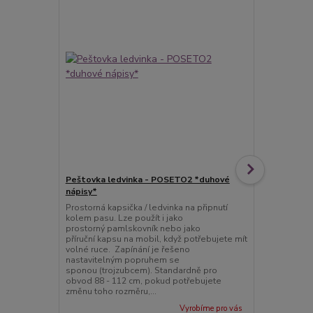
Peštovka ledvinka - POSETO2 *duhové
Peštovka - 
nápisy*
nápisy*
Prostorná kapsička / ledvinka na připnutí
Tento batoh 
kolem pasu. Lze použít i jako
a tak pohodl
prostorný pamlskovník nebo jako
školy, do pr
příruční kapsu na mobil, když potřebujete mít
je vyztužen 
volné ruce. Zapínání je řešeno
zbytečně moc
nastavitelným popruhem se
molitanou vý
sponou (trojzubcem). Standardně pro
příjemně nos
obvod 88 - 112 cm, pokud potřebujete
a n...
změnu toho rozměru,...
Vyrobíme pro vás