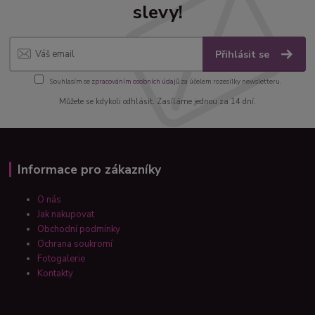
slevy!
Přihlásit se
Souhlasím se
zpracováním osobních údajů
za účelem rozesílky newsletteru.
Můžete se kdykoli odhlásit. Zasíláme jednou za 14 dní.
Informace pro zákazníky
O nás
Jak nakupovat
Obchodní podmínky
Ochrana soukromí
Fotogalerie
Kontakty