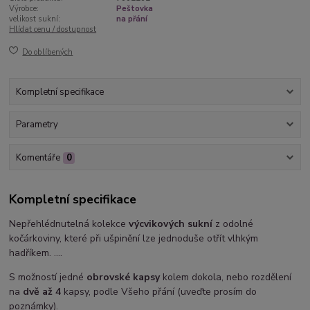
Výrobce:
Peštovka
velikost sukní:
na přání
Hlídat cenu / dostupnost
Do oblíbených
Kompletní specifikace
Parametry
Komentáře
0
Kompletní specifikace
Nepřehlédnutelná kolekce
výcvikových sukní
z odolné
kočárkoviny, které při ušpinění lze jednoduše otřít vlhkým
hadříkem. ....
S možností jedné
obrovské kapsy
kolem dokola, nebo rozdělení
na
dvě až 4
kapsy, podle Všeho přání (uveďte prosím do
poznámky).