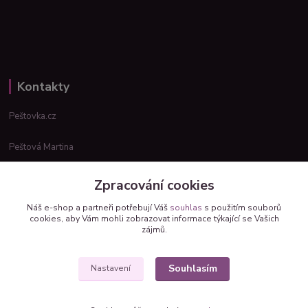
Kontakty
Peštovka.cz
Peštová Martina
info@pestovka.cz
Zpracování cookies
Náš e-shop a partneři potřebují Váš
souhlas
s použitím souborů
cookies, aby Vám mohli zobrazovat informace týkající se Vašich
zájmů.
Souhlasím
Nastavení
Upravit sběr cookies.