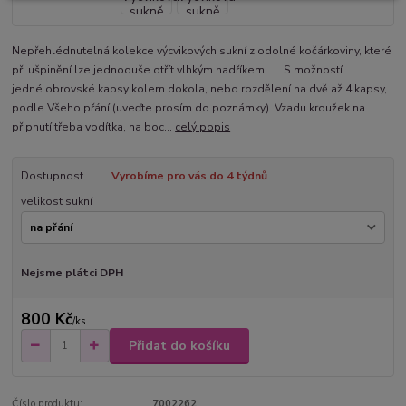
Nepřehlédnutelná kolekce výcvikových sukní z odolné kočárkoviny, které
při ušpinění lze jednoduše otřít vlhkým hadříkem. .... S možností
jedné obrovské kapsy kolem dokola, nebo rozdělení na dvě až 4 kapsy,
podle Všeho přání (uveďte prosím do poznámky). Vzadu kroužek na
připnutí třeba vodítka, na boc...
celý popis
Dostupnost
Vyrobíme pro vás do 4 týdnů
velikost sukní
Nejsme plátci DPH
800 Kč
/
ks
Přidat do košíku
Číslo produktu:
7002262