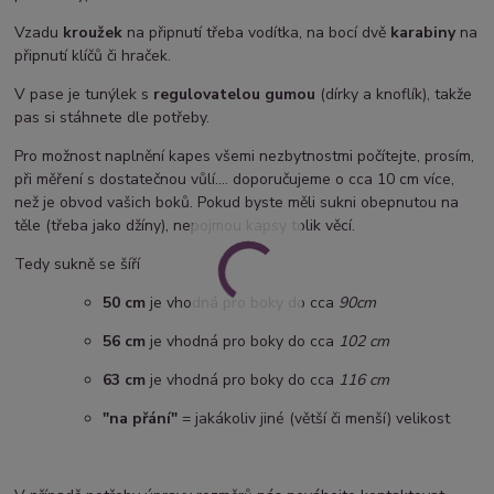
Vzadu
kroužek
na připnutí třeba vodítka, na bocí dvě
karabiny
na
připnutí klíčů či hraček.
V pase je tunýlek s
regulovatelou gumou
(dírky a knoflík), takže
pas si stáhnete dle potřeby.
Pro možnost naplnění kapes všemi nezbytnostmi počítejte, prosím,
při měření s dostatečnou vůlí.... doporučujeme o cca 10 cm více,
než je obvod vašich boků. Pokud byste měli sukni obepnutou na
těle (třeba jako džíny), nepojmou kapsy tolik věcí.
Tedy sukně se šíří
50 cm
je vhodná pro boky do cca
90cm
5
6 cm
je vhodná pro boky do cca
102 cm
63 cm
je vhodná pro boky do cca
116 cm
"na přání"
= jakákoliv jiné (větší či menší) velikost