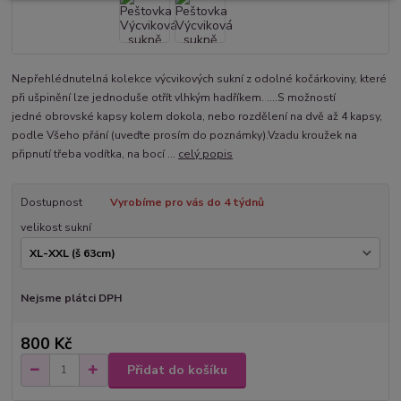
Nepřehlédnutelná kolekce výcvikových sukní z odolné kočárkoviny, které
při ušpinění lze jednoduše otřít vlhkým hadříkem. ....S možností
jedné obrovské kapsy kolem dokola, nebo rozdělení na dvě až 4 kapsy,
podle Všeho přání (uveďte prosím do poznámky).Vzadu kroužek na
připnutí třeba vodítka, na bocí ...
celý popis
Dostupnost
Vyrobíme pro vás do 4 týdnů
velikost sukní
Nejsme plátci DPH
800 Kč
Přidat do košíku