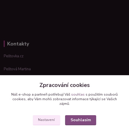
Kontakty
Peštovka.cz
Peštová Martina
info@pestovka.cz
Zpracování cookies
Náš e-shop a partneři potřebují Váš
souhlas
s použitím souborů
cookies, aby Vám mohli zobrazovat informace týkající se Vašich
zájmů.
Souhlasím
Nastavení
Upravit sběr cookies.