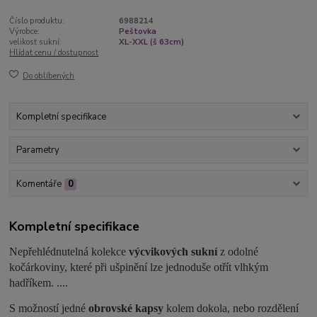
Číslo produktu:
6988214
Výrobce:
Peštovka
velikost sukní:
XL-XXL (š 63cm)
Hlídat cenu / dostupnost
Do oblíbených
Kompletní specifikace
Parametry
Komentáře
0
Kompletní specifikace
Nepřehlédnutelná kolekce
výcvikových sukní
z odolné
kočárkoviny, které při ušpinění lze jednoduše otřít vlhkým
hadříkem. ....
S možností jedné
obrovské kapsy
kolem dokola, nebo rozdělení