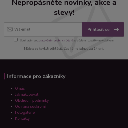
Nepropásněte novinky, akce a
slevy!
Přihlásit se
Souhlasím se
zpracováním osobních údajů
za účelem rozesílky newsletteru.
Můžete se kdykoli odhlásit. Zasíláme jednou za 14 dní.
Informace pro zákazníky
O nás
Jak nakupovat
Obchodní podmínky
Ochrana soukromí
Fotogalerie
Kontakty