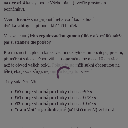
na
dvě až 4
kapsy, podle Všeho přání (uveďte prosím do
poznámky).
Vzadu
kroužek
na připnutí třeba vodítka, na bocí
dvě
karabiny
na připnutí klíčů či hraček.
V pase je tunýlek s
regulovatelou gumou
(dírky a knoflík), takže
pas si stáhnete dle potřeby.
Pro možnost naplnění kapes všemi nezbytnostmi počítejte, prosím,
při měření s dostatečnou vůlí.... doporučujeme o cca 10 cm více,
než je obvod vašich boků. Pokud byste měli sukni obepnutou na
těle (řeba jako džíny), nepojmou kapsy tolik věcí.
šíří
Tedy sukně se
50 cm
je vhodná pro boky do cca
90cm
5
6 cm
je vhodná pro boky do cca
102 cm
63 cm
je vhodná pro boky do cca
116 cm
"na přání"
= jakákoliv jiné (větší či menší) velikost