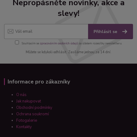
Nepropásněte novinky, akce a
slevy!
Přihlásit se
Souhlasím se
zpracováním osobních údajů
za účelem rozesílky newsletteru.
Můžete se kdykoli odhlásit. Zasíláme jednou za 14 dní.
Informace pro zákazníky
O nás
Jak nakupovat
Obchodní podmínky
Ochrana soukromí
Fotogalerie
Kontakty