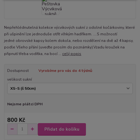
Nepřehlédnutelná kolekce výcvikových sukní z odolné kočárkoviny, které
při ušpinění lze jednoduše otřít vlhkým hadříkem. ....S možností
jedné obrovské kapsy kolem dokola, nebo rozdělení na dvě až 4 kapsy,
podle Všeho přání (uveďte prosím do poznámky).Vzadu kroužek na
připnutí třeba vodítka, na bocí ...
celý popis
Dostupnost
Vyrobíme pro vás do 4 týdnů
velikost sukní
Nejsme plátci DPH
800 Kč
Přidat do košíku