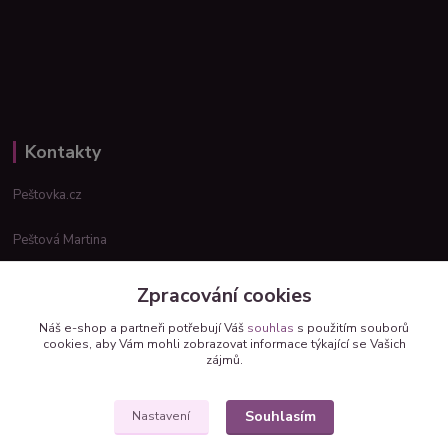
Kontakty
Peštovka.cz
Peštová Martina
info@pestovka.cz
Zpracování cookies
Náš e-shop a partneři potřebují Váš
souhlas
s použitím souborů
cookies, aby Vám mohli zobrazovat informace týkající se Vašich
zájmů.
Souhlasím
Nastavení
Upravit sběr cookies.