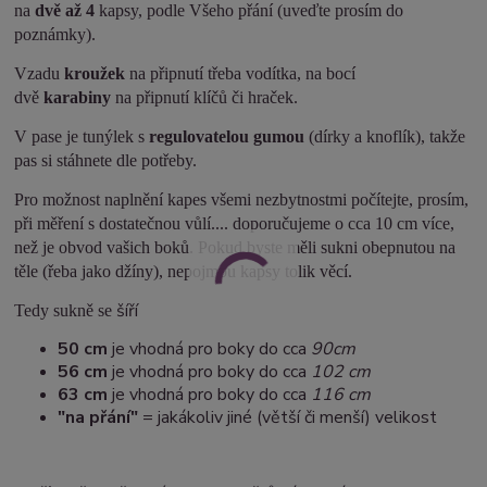
na
dvě až 4
kapsy, podle Všeho přání (uveďte prosím do
poznámky).
Vzadu
kroužek
na připnutí třeba vodítka, na bocí
dvě
karabiny
na připnutí klíčů či hraček.
V pase je tunýlek s
regulovatelou gumou
(dírky a knoflík), takže
pas si stáhnete dle potřeby.
Pro možnost naplnění kapes všemi nezbytnostmi počítejte, prosím,
při měření s dostatečnou vůlí.... doporučujeme o cca 10 cm více,
než je obvod vašich boků. Pokud byste měli sukni obepnutou na
těle (řeba jako džíny), nepojmou kapsy tolik věcí.
šíří
Tedy sukně se
50 cm
je vhodná pro boky do cca
90cm
5
6 cm
je vhodná pro boky do cca
102 cm
63 cm
je vhodná pro boky do cca
116 cm
"na přání"
= jakákoliv jiné (větší či menší) velikost