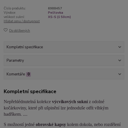
Číslo produktu:
6988457
Výrobce:
Peštovka
velikost sukní:
XS-S (š 50cm)
Hlídat cenu / dostupnost
Do oblíbených
Kompletní specifikace
Parametry
Komentáře
0
Kompletní specifikace
Nepřehlédnutelná kolekce
výcvikových sukní
z odolné
kočárkoviny, které při ušpinění lze jednoduše otřít vlhkým
hadříkem. ....
S možností jedné
obrovské kapsy
kolem dokola, nebo rozdělení