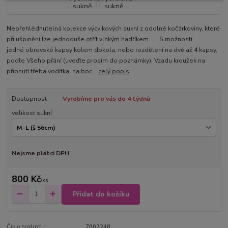
Nepřehlédnutelná kolekce výcvikových sukní z odolné kočárkoviny, které
při ušpinění lze jednoduše otřít vlhkým hadříkem. .... S možností
jedné obrovské kapsy kolem dokola, nebo rozdělení na dvě až 4 kapsy,
podle Všeho přání (uveďte prosím do poznámky). Vzadu kroužek na
připnutí třeba vodítka, na boc...
celý popis
Dostupnost
Vyrobíme pro vás do 4 týdnů
velikost sukní
Nejsme plátci DPH
800 Kč
/
ks
Přidat do košíku
Číslo produktu:
7002248