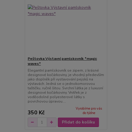
Peštovka Výstavní pamlskovník *magic
waves*
Elegantní pamlskovník se zipem, z krásné
designové kočárkoviny, je vhodný především
jako doplněk při vystavování pejsků na
výstavách. Jedná se o jednokomorovou
taštičku, ručně šitou. Svrchní látka je z luxusní
designové kočárkoviny. Vnitřek je z
voděodolné polyesterové látky s
povrchovou úpravou....
Vyrobíme pro vás
350 Kč
do týdne
Přidat do košíku