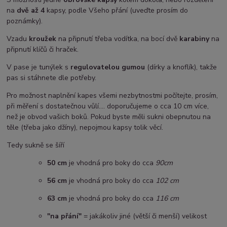
na
dvě až 4
kapsy, podle Všeho přání (uveďte prosím do
poznámky).
Vzadu
kroužek
na připnutí třeba vodítka, na bocí dvě
karabiny
na
připnutí klíčů či hraček.
V pase je tunýlek s
regulovatelou gumou
(dírky a knoflík), takže
pas si stáhnete dle potřeby.
Pro možnost naplnění kapes všemi nezbytnostmi počítejte, prosím,
při měření s dostatečnou vůlí.... doporučujeme o cca 10 cm více,
než je obvod vašich boků. Pokud byste měli sukni obepnutou na
těle (třeba jako džíny), nepojmou kapsy tolik věcí.
Tedy sukně se šíří
50 cm
je vhodná pro boky do cca
90cm
5
6 cm
je vhodná pro boky do cca
102 cm
63 cm
je vhodná pro boky do cca
116 cm
"na přání"
= jakákoliv jiné (větší či menší) velikost