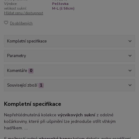
Výrobce:
Peštovka
velikost sukní:
M-L (š 56cm)
Hlídat cenu / dostupnost
Do oblíbených
Kompletní specifikace
Parametry
Komentáře
0
Související zboží
1
Kompletní specifikace
Nepřehlédnutelná kolekce
výcvikových sukní
z odolné
kočárkoviny, které při ušpinění lze jednoduše otřít vlhkým
hadříkem. ....
S možností jedné
obrovské kapsy
kolem dokola, nebo rozdělení