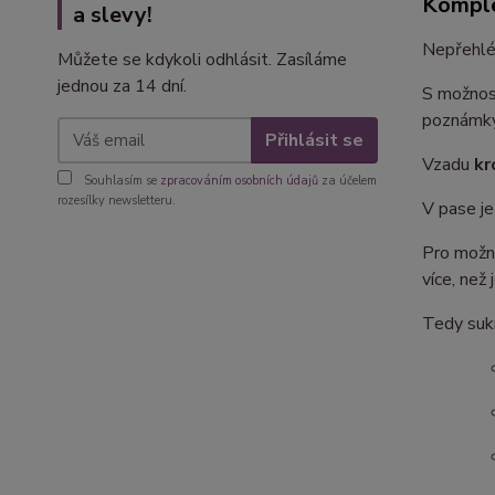
Komple
a slevy!
Nepřehlé
Můžete se kdykoli odhlásit. Zasíláme
jednou za 14 dní.
S možnos
poznámky
Přihlásit se
Vzadu
kr
Souhlasím se
zpracováním osobních údajů
za účelem
rozesílky newsletteru.
V pase je
Pro možno
více, než
Tedy sukn