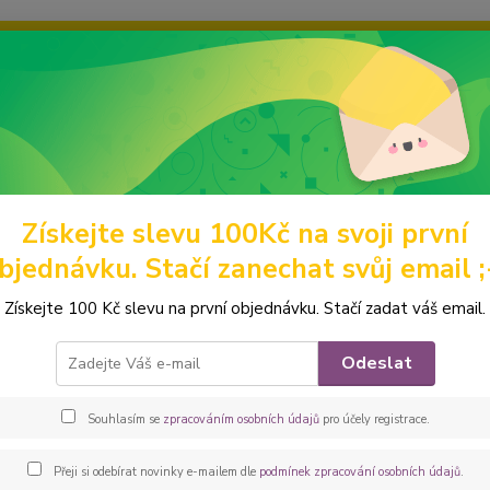
ravou grafiku? Mám jich mnohem víc – napište mi a společně vyber
ky
Ochrana soukromí
Kontakty
Fotogalerie
Hledat
Získejte slevu 100Kč na svoji první
ýcvikové sukně
Vzorované
Peštovka Výcviková sukně *magické čern
bjednávku. Stačí zanechat svůj email ;
ovka Výcviková sukně *magické 
Získejte 100 Kč slevu na první objednávku. Stačí zadat váš email.
Nepřeh
Odeslat
které p
jedné 
Souhlasím se
zpracováním osobních údajů
pro účely registrace.
4 kaps
Vzadu 
Přeji si odebírat novinky e-mailem dle
podmínek zpracování osobních údajů
.