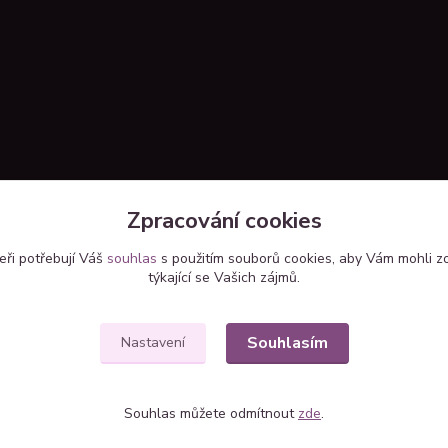
Zpracování cookies
eři potřebují Váš
souhlas
s použitím souborů cookies, aby Vám mohli z
týkající se Vašich zájmů.
Upravit sběr cookies.
Souhlasím
Nastavení
Souhlas můžete odmítnout
zde
.