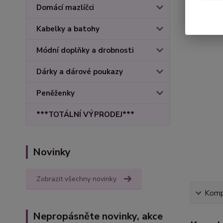
Domácí mazlíčci
Kabelky a batohy
Módní doplňky a drobnosti
Dárky a dárové poukazy
Peněženky
***TOTÁLNÍ VÝPRODEJ***
Novinky
Zobrazit všechny novinky
Kompl
Nepropásněte novinky, akce