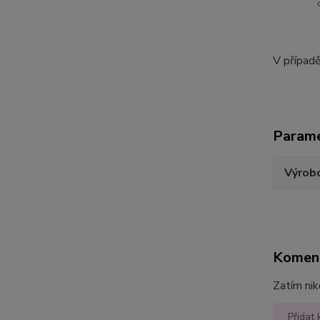
V případ
Param
Výrob
Komen
Zatím nik
Přidat