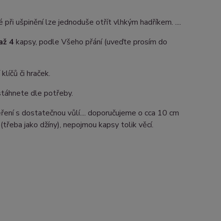
 při ušpinění lze jednoduše otřít vlhkým hadříkem. ....
až 4
kapsy, podle Všeho přání (uveďte prosím do
klíčů či hraček.
 stáhnete dle potřeby.
ení s dostatečnou vůlí.... doporučujeme o cca 10 cm
třeba jako džíny), nepojmou kapsy tolik věcí.