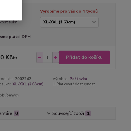
tupnost
Vyrobíme pro vás do 4 týdnů
ikost sukní
sme plátci DPH
0 Kč
Přidat do košíku
/
ks
roduktu:
7002242
Výrobce:
Peštovka
 sukní:
XL-XXL (š 63cm)
Hlídat cenu / dostupnost
oblíbených
ntáře
0
Související zboží
1