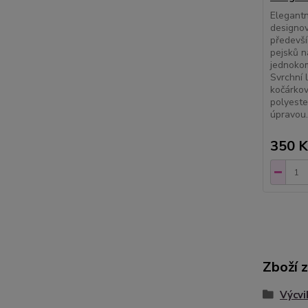
Elegantn
designov
předevší
pejsků n
jednokom
Svrchní 
kočárkov
polyeste
úpravou..
350 K
Zboží 
Výcvi