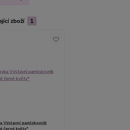
jící zboží
1
a Výstavní pamlskovník
é černé květy*