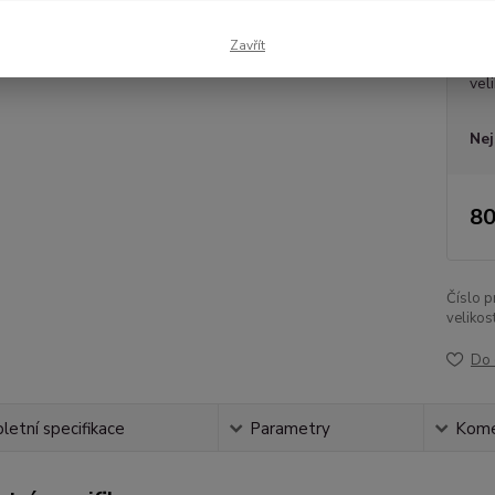
Dos
Zavřít
vel
Nej
80
Číslo p
velikost
Do 
etní specifikace
Parametry
Kome