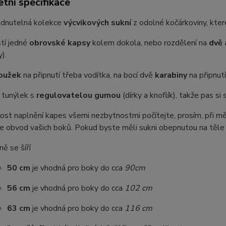
tní specifikace
dnutelná kolekce
výcvikových sukní
z odolné kočárkoviny, které
tí jedné
obrovské kapsy
kolem dokola, nebo rozdělení na
dvě 
).
oužek
na připnutí třeba vodítka, na bocí dvě
karabiny
na připnutí 
 tunýlek s
regulovatelou gumou
(dírky a knoflík), takže pas si
st naplnění kapes všemi nezbytnostmi počítejte, prosím, při měř
 je obvod vašich boků. Pokud byste měli sukni obepnutou na těle (
ě se šíří
50 cm
je vhodná pro boky do cca
90cm
5
6 cm
je vhodná pro boky do cca
102 cm
63 cm
je vhodná pro boky do cca
116 cm