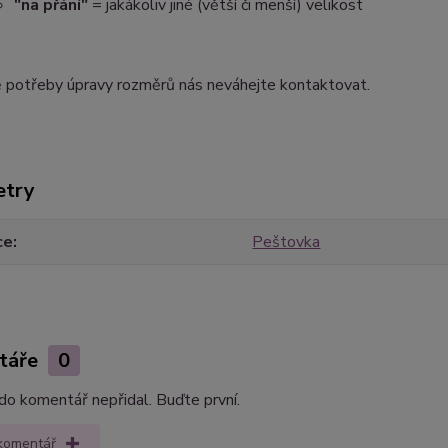
"na přání"
= jakákoliv jiné (větší či menší) velikost
ě potřeby úpravy rozměrů nás neváhejte kontaktovat.
etry
ce
Peštovka
táře
0
do komentář nepřidal. Buďte první.
 komentář