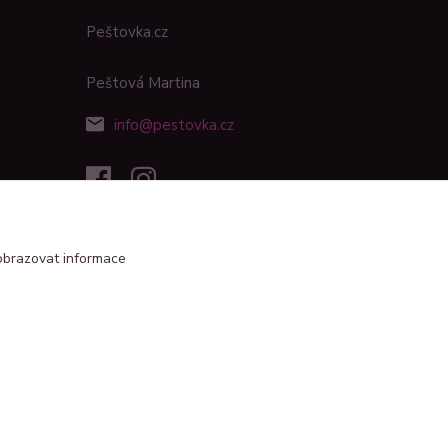
Peštovka.cz
Peštová Martina
info@pestovka.cz
obrazovat informace
Vytvořeno na
Eshop-rychle.cz