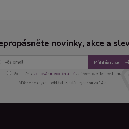
epropásněte novinky, akce a slev
Přihlásit se
Souhlasím se
zpracováním osobních údajů
za účelem rozesílky newsletteru.
Můžete se kdykoli odhlásit. Zasíláme jednou za 14 dní.