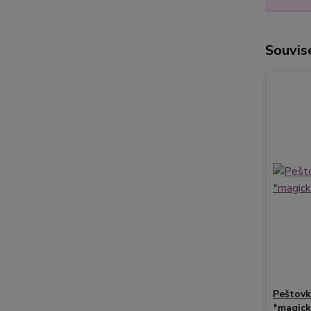
Souvise
Peštovk
*magick