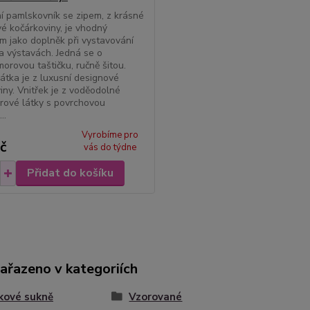
í pamlskovník se zipem, z krásné
é kočárkoviny, je vhodný
m jako doplněk při vystavování
a výstavách. Jedná se o
orovou taštičku, ručně šitou.
látka je z luxusní designové
iny. Vnitřek je z voděodolné
rové látky s povrchovou
..
Vyrobíme pro
č
vás do týdne
Přidat do košíku
zařazeno v kategoriích
kové sukně
Vzorované