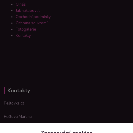
O nás
Jak nakupovat
Obchodní podmínky
Ochrana soukromí
Fotogalerie
Kontakty
Kontakty
Peštovka.cz
Peštová Martina
info@pestovka.cz