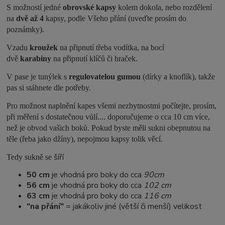
S možností jedné
obrovské kapsy
kolem dokola, nebo rozdělení
na
dvě až 4
kapsy, podle Všeho přání (uveďte prosím do
poznámky).
Vzadu
kroužek
na připnutí třeba vodítka, na bocí
dvě
karabiny
na připnutí klíčů či hraček.
V pase je tunýlek s
regulovatelou gumou
(dírky a knoflík), takže
pas si stáhnete dle potřeby.
Pro možnost naplnění kapes všemi nezbytnostmi počítejte, prosím,
při měření s dostatečnou vůlí.... doporučujeme o cca 10 cm více,
než je obvod vašich boků. Pokud byste měli sukni obepnutou na
těle (řeba jako džíny), nepojmou kapsy tolik věcí.
šíří
Tedy sukně se
50 cm
je vhodná pro boky do cca
90cm
5
6 cm
je vhodná pro boky do cca
102 cm
63 cm
je vhodná pro boky do cca
116 cm
"na přání"
= jakákoliv jiné (větší či menší) velikost