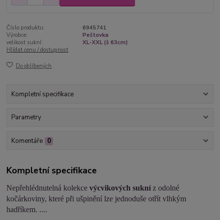
Číslo produktu:
6945741
Výrobce:
Peštovka
velikost sukní:
XL-XXL (š 63cm)
Hlídat cenu / dostupnost
Do oblíbených
Kompletní specifikace
Parametry
Komentáře
0
Kompletní specifikace
Nepřehlédnutelná kolekce
výcvikových sukní
z odolné
kočárkoviny, které při ušpinění lze jednoduše otřít vlhkým
hadříkem. ....