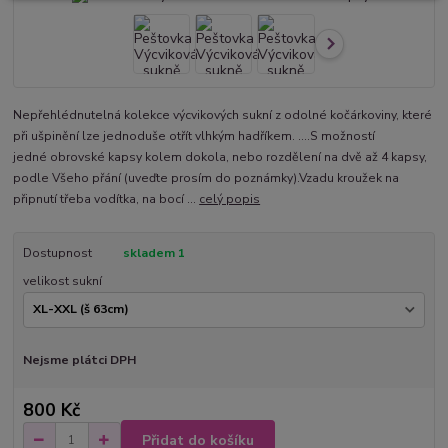
Nepřehlédnutelná kolekce výcvikových sukní z odolné kočárkoviny, které
při ušpinění lze jednoduše otřít vlhkým hadříkem. ....S možností
jedné obrovské kapsy kolem dokola, nebo rozdělení na dvě až 4 kapsy,
podle Všeho přání (uveďte prosím do poznámky).Vzadu kroužek na
připnutí třeba vodítka, na bocí ...
celý popis
Dostupnost
skladem 1
velikost sukní
Nejsme plátci DPH
800 Kč
Přidat do košíku