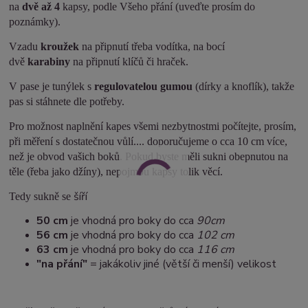
na
dvě až 4
kapsy, podle Všeho přání (uveďte prosím do
poznámky).
Vzadu
kroužek
na připnutí třeba vodítka, na bocí
dvě
karabiny
na připnutí klíčů či hraček.
V pase je tunýlek s
regulovatelou gumou
(dírky a knoflík), takže
pas si stáhnete dle potřeby.
Pro možnost naplnění kapes všemi nezbytnostmi počítejte, prosím,
při měření s dostatečnou vůlí.... doporučujeme o cca 10 cm více,
než je obvod vašich boků. Pokud byste měli sukni obepnutou na
těle (řeba jako džíny), nepojmou kapsy tolik věcí.
šíří
Tedy sukně se
50 cm
je vhodná pro boky do cca
90cm
5
6 cm
je vhodná pro boky do cca
102 cm
63 cm
je vhodná pro boky do cca
116 cm
"na přání"
= jakákoliv jiné (větší či menší) velikost