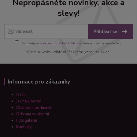
Nepropásněte novinky, akce a
slevy!
Přihlásit se
Souhlasím se
zpracováním osobních údajů
za účelem rozesílky newsletteru.
Můžete se kdykoli odhlásit. Zasíláme jednou za 14 dní.
Informace pro zákazníky
O nás
Jak nakupovat
Obchodní podmínky
Ochrana soukromí
Fotogalerie
Kontakty