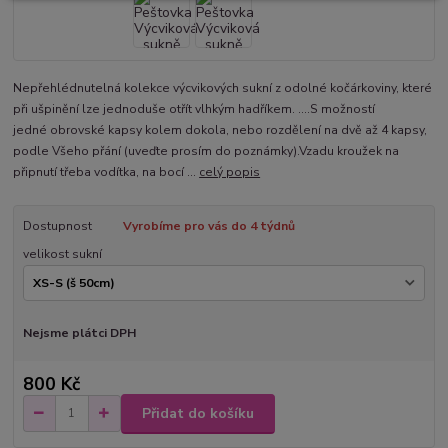
Nepřehlédnutelná kolekce výcvikových sukní z odolné kočárkoviny, které
při ušpinění lze jednoduše otřít vlhkým hadříkem. ....S možností
jedné obrovské kapsy kolem dokola, nebo rozdělení na dvě až 4 kapsy,
podle Všeho přání (uveďte prosím do poznámky).Vzadu kroužek na
připnutí třeba vodítka, na bocí ...
celý popis
Dostupnost
Vyrobíme pro vás do 4 týdnů
velikost sukní
Nejsme plátci DPH
800 Kč
Přidat do košíku