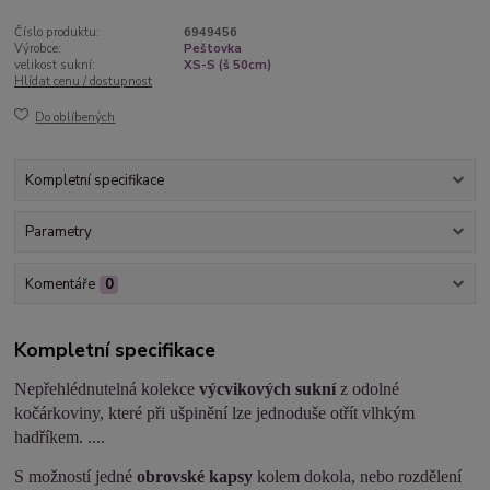
Číslo produktu:
6949456
Výrobce:
Peštovka
velikost sukní:
XS-S (š 50cm)
Hlídat cenu / dostupnost
Do oblíbených
Kompletní specifikace
Parametry
Komentáře
0
Kompletní specifikace
Nepřehlédnutelná kolekce
výcvikových sukní
z odolné
kočárkoviny, které při ušpinění lze jednoduše otřít vlhkým
hadříkem. ....
S možností jedné
obrovské kapsy
kolem dokola, nebo rozdělení