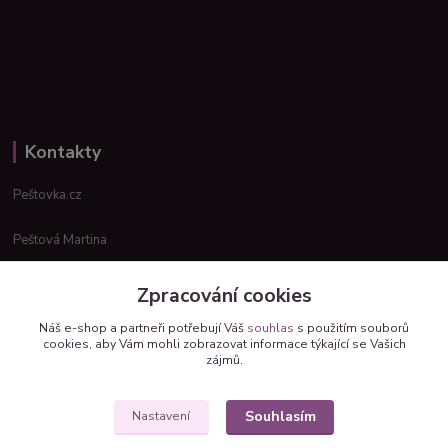
Kontakty
Peštovka.cz
Peštová Martina
info@pestovka.cz
Zpracování cookies
Náš e-shop a partneři potřebují Váš
souhlas
s použitím souborů
cookies, aby Vám mohli zobrazovat informace týkající se Vašich
zájmů.
Souhlasím
Nastavení
Upravit sběr cookies.