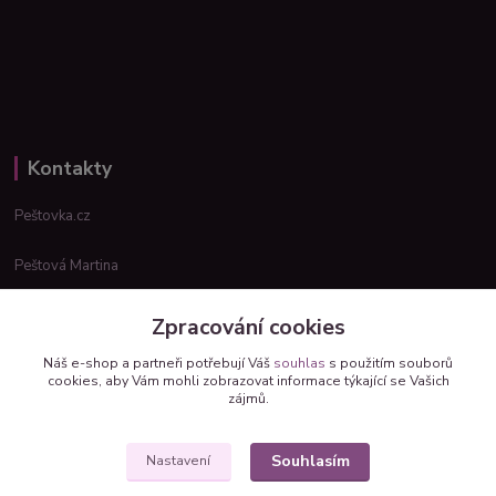
Kontakty
Peštovka.cz
Peštová Martina
info@pestovka.cz
Zpracování cookies
Náš e-shop a partneři potřebují Váš
souhlas
s použitím souborů
cookies, aby Vám mohli zobrazovat informace týkající se Vašich
zájmů.
Souhlasím
Nastavení
Upravit sběr cookies.