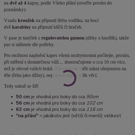
na
dvě až 4
kapsy, podle Všeho přání (uveďte prosím do
poznámky).
Vzadu
kroužek
na připnutí třeba vodítka, na bocí
dvě
karabiny
na připnutí klíčů či hraček.
V pase je tunýlek s
regulovatelou gumou
(dírky a knoflík), takže
pas si stáhnete dle potřeby.
Pro možnost naplnění kapes všemi nezbytnostmi počítejte, prosím,
při měření s dostatečnou vůlí.... doporučujeme o cca 10 cm více,
než je obvod vašich boků. Pokud byste měli sukni obepnutou na
těle (řeba jako džíny), nepojmou kapsy tolik věcí.
šíří
Tedy sukně se
50 cm
je vhodná pro boky do cca
90cm
5
6 cm
je vhodná pro boky do cca
102 cm
63 cm
je vhodná pro boky do cca
116 cm
"na přání"
= jakákoliv jiné (větší či menší) velikost