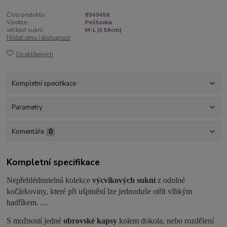
Číslo produktu:
6949456
Výrobce:
Peštovka
velikost sukní:
M-L (š 56cm)
Hlídat cenu / dostupnost
Do oblíbených
Kompletní specifikace
Parametry
Komentáře
0
Kompletní specifikace
Nepřehlédnutelná kolekce
výcvikových sukní
z odolné
kočárkoviny, které při ušpinění lze jednoduše otřít vlhkým
hadříkem. ....
S možností jedné
obrovské kapsy
kolem dokola, nebo rozdělení