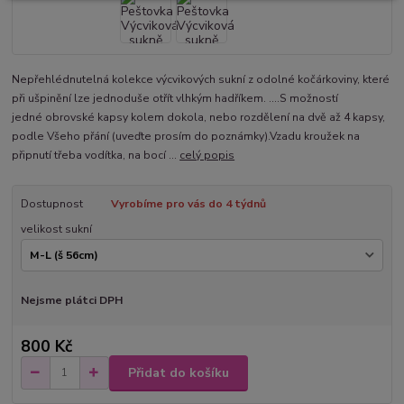
Nepřehlédnutelná kolekce výcvikových sukní z odolné kočárkoviny, které
při ušpinění lze jednoduše otřít vlhkým hadříkem. ....S možností
jedné obrovské kapsy kolem dokola, nebo rozdělení na dvě až 4 kapsy,
podle Všeho přání (uveďte prosím do poznámky).Vzadu kroužek na
připnutí třeba vodítka, na bocí ...
celý popis
Dostupnost
Vyrobíme pro vás do 4 týdnů
velikost sukní
Nejsme plátci DPH
800 Kč
Přidat do košíku