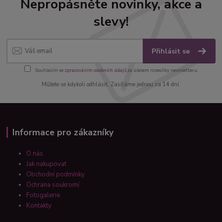
Nepropásněte novinky, akce a
slevy!
Přihlásit se
Souhlasím se
zpracováním osobních údajů
za účelem rozesílky newsletteru.
Můžete se kdykoli odhlásit. Zasíláme jednou za 14 dní.
Informace pro zákazníky
O nás
Jak nakupovat
Obchodní podmínky
Ochrana soukromí
Fotogalerie
Kontakty