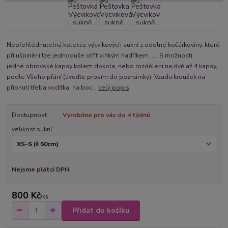
Nepřehlédnutelná kolekce výcvikových sukní z odolné kočárkoviny, které
při ušpinění lze jednoduše otřít vlhkým hadříkem. .... S možností
jedné obrovské kapsy kolem dokola, nebo rozdělení na dvě až 4 kapsy,
podle Všeho přání (uveďte prosím do poznámky). Vzadu kroužek na
připnutí třeba vodítka, na boc...
celý popis
Dostupnost
Vyrobíme pro vás do 4 týdnů
velikost sukní
Nejsme plátci DPH
800 Kč
/
ks
Přidat do košíku