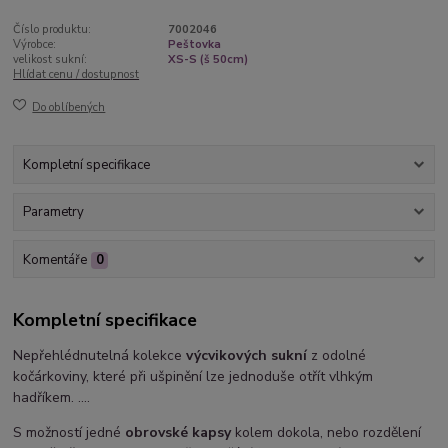
Číslo produktu:
7002046
Výrobce:
Peštovka
velikost sukní:
XS-S (š 50cm)
Hlídat cenu / dostupnost
Do oblíbených
Kompletní specifikace
Parametry
Komentáře
0
Kompletní specifikace
Nepřehlédnutelná kolekce
výcvikových sukní
z odolné
kočárkoviny, které při ušpinění lze jednoduše otřít vlhkým
hadříkem. ....
S možností jedné
obrovské kapsy
kolem dokola, nebo rozdělení