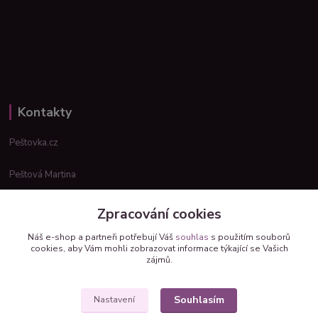
Kontakty
Peštovka.cz
Peštová Martina
info@pestovka.cz
Zpracování cookies
Náš e-shop a partneři potřebují Váš
souhlas
s použitím souborů
cookies, aby Vám mohli zobrazovat informace týkající se Vašich
zájmů.
Souhlasím
Nastavení
Upravit sběr cookies.