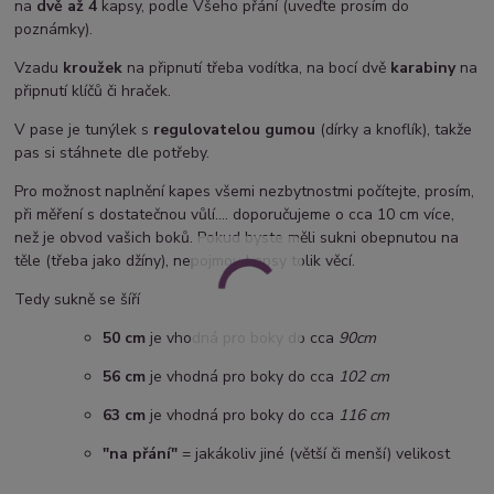
na
dvě až 4
kapsy, podle Všeho přání (uveďte prosím do
poznámky).
Vzadu
kroužek
na připnutí třeba vodítka, na bocí dvě
karabiny
na
připnutí klíčů či hraček.
V pase je tunýlek s
regulovatelou gumou
(dírky a knoflík), takže
pas si stáhnete dle potřeby.
Pro možnost naplnění kapes všemi nezbytnostmi počítejte, prosím,
při měření s dostatečnou vůlí.... doporučujeme o cca 10 cm více,
než je obvod vašich boků. Pokud byste měli sukni obepnutou na
těle (třeba jako džíny), nepojmou kapsy tolik věcí.
Tedy sukně se šíří
50 cm
je vhodná pro boky do cca
90cm
5
6 cm
je vhodná pro boky do cca
102 cm
63 cm
je vhodná pro boky do cca
116 cm
"na přání"
= jakákoliv jiné (větší či menší) velikost