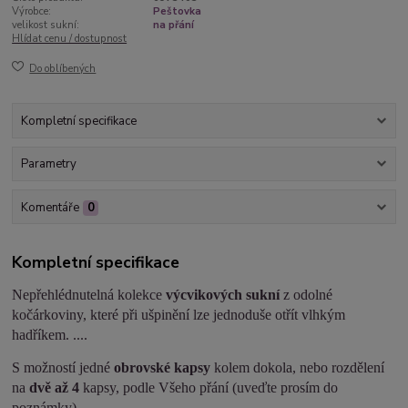
Výrobce:
Peštovka
velikost sukní:
na přání
Hlídat cenu / dostupnost
Do oblíbených
Kompletní specifikace
Parametry
Komentáře
0
Kompletní specifikace
Nepřehlédnutelná kolekce
výcvikových sukní
z odolné
kočárkoviny, které při ušpinění lze jednoduše otřít vlhkým
hadříkem. ....
S možností jedné
obrovské kapsy
kolem dokola, nebo rozdělení
na
dvě až 4
kapsy, podle Všeho přání (uveďte prosím do
poznámky).