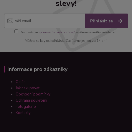
slevy!
Přihlásit se
Souhlasím se
zpracováním osobních údajů
za účelem rozesílky newsletteru.
Můžete se kdykoli odhlásit. Zasíláme jednou za 14 dní.
Informace pro zákazníky
O nás
Jak nakupovat
Obchodní podmínky
Ochrana soukromí
Fotogalerie
Kontakty