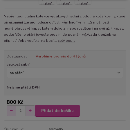
Nepřehlédnutelná kolekce výcvikových sukní z odolné kočárkoviny, které
při ušpinění lze jednoduše otřít vlhkým hadříkem. ....S možností
jedné obrovské kapsy kolem dokola, nebo rozdělení na dvě až 4 kapsy,
podle Všeho přání (uveďte prosím do poznámky).Vzadu kroužek na
připnutí třeba vodítka, na bocí ...
celý popis
Dostupnost
Vyrobíme pro vás do 4 týdnů
velikost sukní
Nejsme plátci DPH
800 Kč
Přidat do košíku
Číslo produktu:
6975405