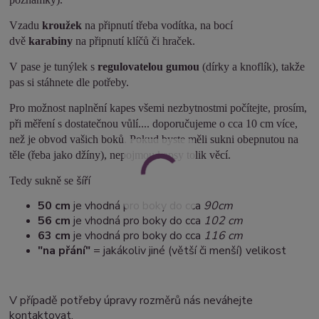
Vzadu
kroužek
na připnutí třeba vodítka, na bocí
dvě
karabiny
na připnutí klíčů či hraček.
V pase je tunýlek s
regulovatelou gumou
(dírky a knoflík), takže
pas si stáhnete dle potřeby.
Pro možnost naplnění kapes všemi nezbytnostmi počítejte, prosím,
při měření s dostatečnou vůlí.... doporučujeme o cca 10 cm více,
než je obvod vašich boků. Pokud byste měli sukni obepnutou na
těle (řeba jako džíny), nepojmou kapsy tolik věcí.
šíří
Tedy sukně se
50 cm
je vhodná pro boky do cca
90cm
5
6 cm
je vhodná pro boky do cca
102 cm
63 cm
je vhodná pro boky do cca
116 cm
"na přání"
= jakákoliv jiné (větší či menší) velikost
V případě potřeby úpravy rozměrů nás neváhejte
kontaktovat.