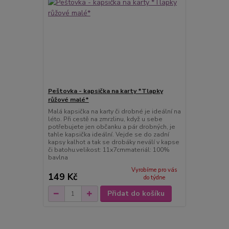
Peštovka - kapsička na karty *Tlapky
růžové malé*
Malá kapsička na karty či drobné je ideální na
léto. Při cestě na zmrzlinu, když u sebe
potřebujete jen občanku a pár drobných, je
tahle kapsička ideální. Vejde se do zadní
kapsy kalhot a tak se drobáky neválí v kapse
či batohu.velikost: 11x7cmmateriál: 100%
bavlna
Vyrobíme pro vás
149 Kč
do týdne
Přidat do košíku