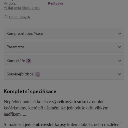
Výrobce:
Peštovka
Hlídat cenu / dostupnost
Do oblíbených
Kompletní specifikace
Parametry
Komentáře
0
Související zboží
1
Kompletní specifikace
Nepřehlédnutelná kolekce
výcvikových sukní
z odolné
kočárkoviny, které při ušpinění lze jednoduše otřít vlhkým
hadříkem. ....
S možností jedné
obrovské kapsy
kolem dokola, nebo rozdělení