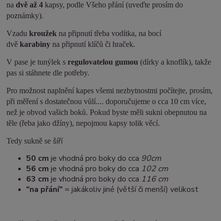
na
dvě až 4
kapsy, podle Všeho přání (uveďte prosím do
poznámky).
Vzadu
kroužek
na připnutí třeba vodítka, na bocí
dvě
karabiny
na připnutí klíčů či hraček.
V pase je tunýlek s
regulovatelou gumou
(dírky a knoflík), takže
pas si stáhnete dle potřeby.
Pro možnost naplnění kapes všemi nezbytnostmi počítejte, prosím,
při měření s dostatečnou vůlí.... doporučujeme o cca 10 cm více,
než je obvod vašich boků. Pokud byste měli sukni obepnutou na
těle (řeba jako džíny), nepojmou kapsy tolik věcí.
šíří
Tedy sukně se
50 cm
je vhodná pro boky do cca
90cm
5
6 cm
je vhodná pro boky do cca
102 cm
63 cm
je vhodná pro boky do cca
116 cm
"na přání"
= jakákoliv jiné (větší či menší) velikost