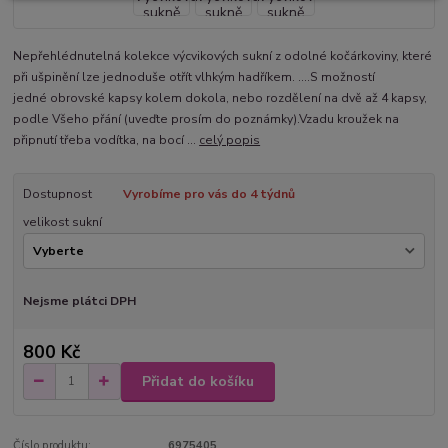
Nepřehlédnutelná kolekce výcvikových sukní z odolné kočárkoviny, které
při ušpinění lze jednoduše otřít vlhkým hadříkem. ....S možností
jedné obrovské kapsy kolem dokola, nebo rozdělení na dvě až 4 kapsy,
podle Všeho přání (uveďte prosím do poznámky).Vzadu kroužek na
připnutí třeba vodítka, na bocí ...
celý popis
Dostupnost
Vyrobíme pro vás do 4 týdnů
velikost sukní
Nejsme plátci DPH
800 Kč
Přidat do košíku
Číslo produktu:
6975405