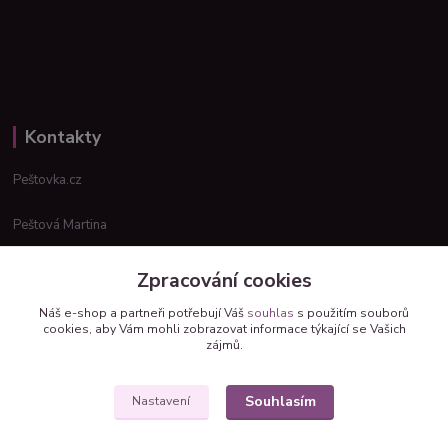
Kontakty
Peštovka.cz
Peštová Martina
info@pestovka.cz
Zpracování cookies
Náš e-shop a partneři potřebují Váš
souhlas
s použitím souborů
cookies, aby Vám mohli zobrazovat informace týkající se Vašich
zájmů.
Souhlasím
Nastavení
Upravit sběr cookies.