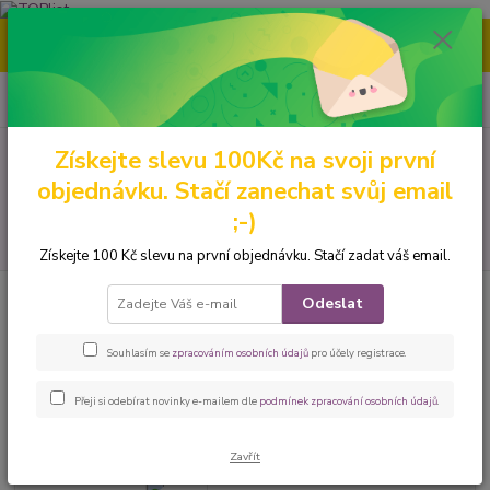
Nenašli jste tu pravou grafiku? Mám jich mnohem víc – napište mi a
společně vybereme tu pravou. 🐾
0
ks
CZK
za
0 Kč
Získejte slevu 100Kč na svoji první
Menu
objednávku. Stačí zanechat svůj email
;-)
Hledat
Získejte 100 Kč slevu na první objednávku. Stačí zadat váš email.
Úvod
Výcvikové sukně
Vzorované
Peštovka Výcviková sukně *lapač
Odeslat
snů modro-růžový*
Peštovka Výcviková sukně *lapač
Souhlasím se
zpracováním osobních údajů
pro účely registrace.
snů modro-růžový*
Přeji si odebírat novinky e-mailem dle
podmínek zpracování osobních údajů
.
Zavřít