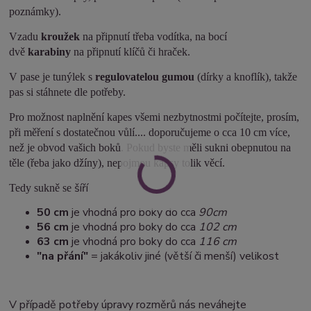
poznámky).
Vzadu
kroužek
na připnutí třeba vodítka, na bocí
dvě
karabiny
na připnutí klíčů či hraček.
V pase je tunýlek s
regulovatelou gumou
(dírky a knoflík), takže
pas si stáhnete dle potřeby.
Pro možnost naplnění kapes všemi nezbytnostmi počítejte, prosím,
při měření s dostatečnou vůlí.... doporučujeme o cca 10 cm více,
než je obvod vašich boků. Pokud byste měli sukni obepnutou na
těle (řeba jako džíny), nepojmou kapsy tolik věcí.
šíří
Tedy sukně se
50 cm
je vhodná pro boky do cca
90cm
5
6 cm
je vhodná pro boky do cca
102 cm
63 cm
je vhodná pro boky do cca
116 cm
"na přání"
= jakákoliv jiné (větší či menší) velikost
V případě potřeby úpravy rozměrů nás neváhejte