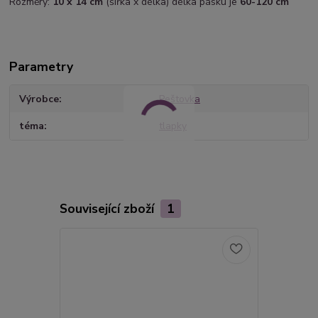
Rozměry:
10 x 14 cm
(šířka x délka) délka pásku je
60-120 cm
Parametry
Výrobce
Peštovka
téma
tlapky
Související zboží
1