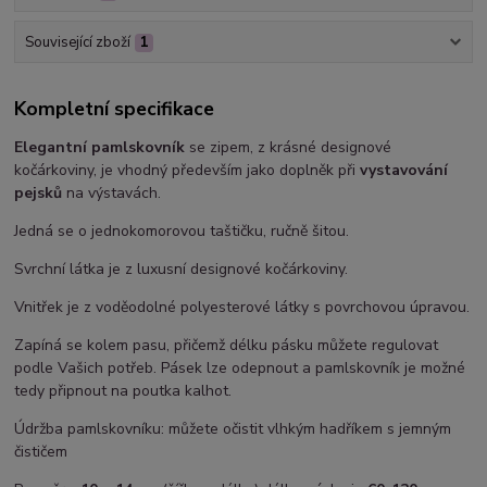
Související zboží
1
Kompletní specifikace
Elegantní pamlskovník
se zipem, z krásné designové
kočárkoviny, je vhodný především jako doplněk při
vystavování
pejsků
na výstavách.
Jedná se o jednokomorovou taštičku, ručně šitou.
Svrchní látka je z luxusní designové kočárkoviny.
Vnitřek je z voděodolné polyesterové látky s povrchovou úpravou.
Zapíná se kolem pasu, přičemž délku pásku můžete regulovat
podle Vašich potřeb. Pásek lze odepnout a pamlskovník je možné
tedy připnout na poutka kalhot.
Údržba pamlskovníku: můžete očistit vlhkým hadříkem s jemným
čističem