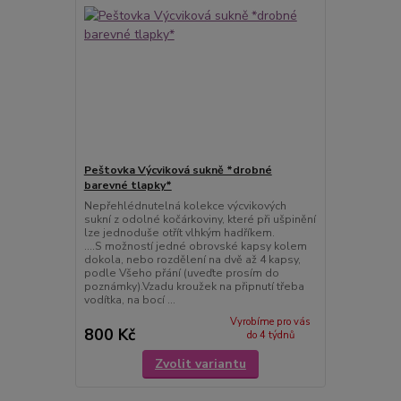
Peštovka Výcviková sukně *drobné
barevné tlapky*
Nepřehlédnutelná kolekce výcvikových
sukní z odolné kočárkoviny, které při ušpinění
lze jednoduše otřít vlhkým hadříkem.
....S možností jedné obrovské kapsy kolem
dokola, nebo rozdělení na dvě až 4 kapsy,
podle Všeho přání (uveďte prosím do
poznámky).Vzadu kroužek na připnutí třeba
vodítka, na bocí ...
Vyrobíme pro vás
800 Kč
do 4 týdnů
Zvolit variantu