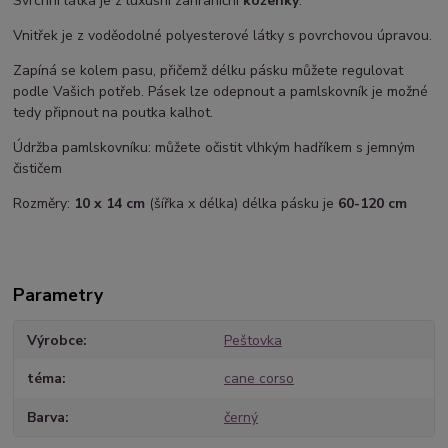
Svrchní látka je z luxusní zahraniční
koženky
.
Vnitřek je z voděodolné polyesterové látky s povrchovou úpravou.
Zapíná se kolem pasu, přičemž délku pásku můžete regulovat
podle Vašich potřeb. Pásek lze odepnout a pamlskovník je možné
tedy připnout na poutka kalhot.
Údržba pamlskovníku: můžete očistit vlhkým hadříkem s jemným
čističem
Rozměry:
10 x 14 cm
(šířka x délka) délka pásku je
60-120 cm
Parametry
Výrobce
Peštovka
téma
cane corso
Barva
černý