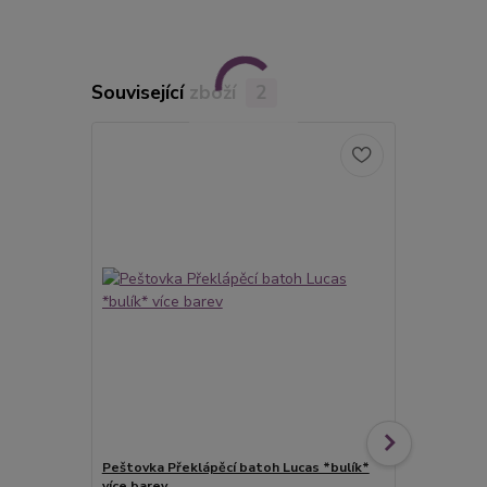
Související zboží
2
Peštovka Překlápěcí batoh Lucas *bulík*
Peštovka Př
více barev
fleky* více 