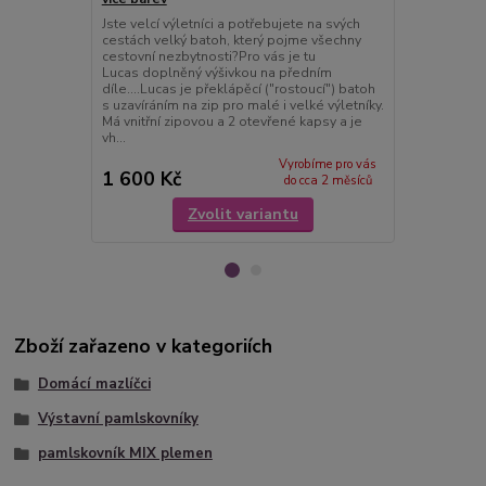
Jste velcí výletníci a potřebujete na svých
Jste velcí vý
cestách velký batoh, který pojme všechny
cestách velk
cestovní nezbytnosti?Pro vás je tu
cestovní nez
Lucas doplněný výšivkou na předním
Lucas dopln
díle....Lucas je překlápěcí ("rostoucí") batoh
díle....Lucas
s uzavíráním na zip pro malé i velké výletníky.
s uzavíráním 
Má vnitřní zipovou a 2 otevřené kapsy a je
Má vnitřní z
vh...
vhodný ...
Vyrobíme pro vás
1 600 Kč
1 600 Kč
do cca 2 měsíců
Zvolit variantu
Zboží zařazeno v kategoriích
Domácí mazlíčci
Výstavní pamlskovníky
pamlskovník MIX plemen