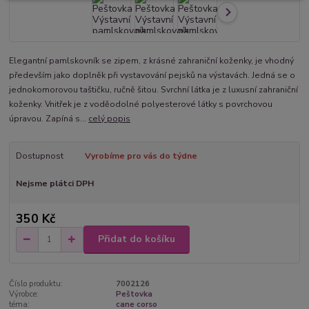
Elegantní pamlskovník se zipem, z krásné zahraniční koženky, je vhodný
především jako doplněk při vystavování pejsků na výstavách. Jedná se o
jednokomorovou taštičku, ručně šitou. Svrchní látka je z luxusní zahraniční
koženky. Vnitřek je z voděodolné polyesterové látky s povrchovou
úpravou. Zapíná s...
celý popis
Dostupnost
Vyrobíme pro vás do týdne
Nejsme plátci DPH
350 Kč
Přidat do košíku
Číslo produktu:
7002126
Výrobce:
Peštovka
téma:
cane corso