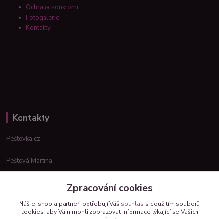
Ochrana soukromí
Fotogalerie
Kontakty
Kontakty
Peštovka.cz
Peštová Martina
info@pestovka.cz
Zpracování cookies
Náš e-shop a partneři potřebují Váš
souhlas
s použitím souborů
cookies, aby Vám mohli zobrazovat informace týkající se Vašich