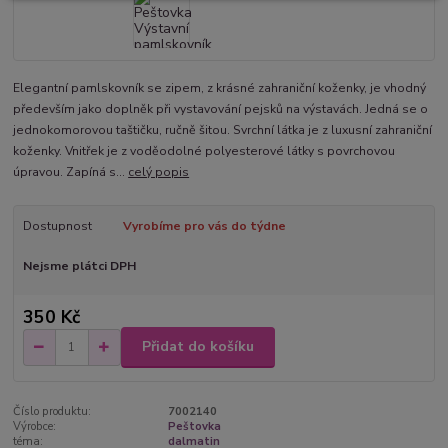
Elegantní pamlskovník se zipem, z krásné zahraniční koženky, je vhodný
především jako doplněk při vystavování pejsků na výstavách. Jedná se o
jednokomorovou taštičku, ručně šitou. Svrchní látka je z luxusní zahraniční
koženky. Vnitřek je z voděodolné polyesterové látky s povrchovou
úpravou. Zapíná s...
celý popis
Dostupnost
Vyrobíme pro vás do týdne
Nejsme plátci DPH
350 Kč
Přidat do košíku
Číslo produktu:
7002140
Výrobce:
Peštovka
téma:
dalmatin