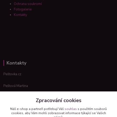
Ochrana soukromí
Fotogalerie
Kontakty
Kontakty
Peštovka.cz
Peštová Martina
info@pestovka.cz
Zpracování cookies
Náš e-shop a partneři potřebují Váš
souhlas
s použitím souborů
cookies, aby Vám mohli zobrazovat informace týkající se Vašich