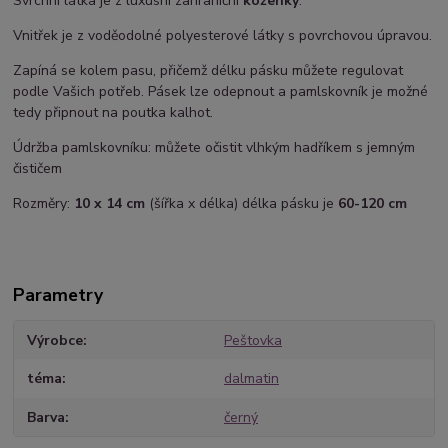
Svrchní látka je z luxusní zahraniční
koženky
.
Vnitřek je z voděodolné polyesterové látky s povrchovou úpravou.
Zapíná se kolem pasu, přičemž délku pásku můžete regulovat
podle Vašich potřeb. Pásek lze odepnout a pamlskovník je možné
tedy připnout na poutka kalhot.
Údržba pamlskovníku: můžete očistit vlhkým hadříkem s jemným
čističem
Rozměry:
10 x 14 cm
(šířka x délka) délka pásku je
60-120 cm
Parametry
Výrobce
Peštovka
téma
dalmatin
Barva
černý