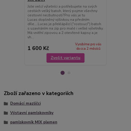
Jste velcí výletníci a potřebujete na svých
Jste velcí vý
cestách velký batoh, který pojme všechny
cestách velk
cestovní nezbytnosti?Pro vás je tu
cestovní nez
Lucas doplněný výšivkou na předním
Lucas dopln
díle....Lucas je překlápěcí ("rostoucí") batoh
díle....Lucas
s uzavíráním na zip pro malé i velké výletníky.
s uzavíráním 
Má vnitřní zipovou a 2 otevřené kapsy a je
Má vnitřní z
vh...
vhodný ...
Vyrobíme pro vás
1 600 Kč
1 600 Kč
do cca 2 měsíců
Zvolit variantu
Zboží zařazeno v kategoriích
Domácí mazlíčci
Výstavní pamlskovníky
pamlskovník MIX plemen