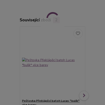
Související zboží
2
Peštovka Překlápěcí batoh Lucas *bulík*
Peštovka Př
více barev
fleky* více 