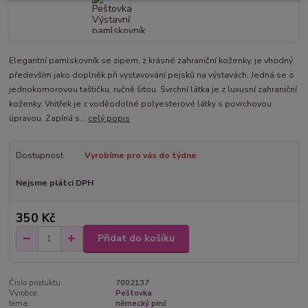
Elegantní pamlskovník se zipem, z krásné zahraniční koženky, je vhodný
především jako doplněk při vystavování pejsků na výstavách. Jedná se o
jednokomorovou taštičku, ručně šitou. Svrchní látka je z luxusní zahraniční
koženky. Vnitřek je z voděodolné polyesterové látky s povrchovou
úpravou. Zapíná s...
celý popis
Dostupnost
Vyrobíme pro vás do týdne
Nejsme plátci DPH
350 Kč
Přidat do košíku
Číslo produktu:
7002137
Výrobce:
Peštovka
téma:
německý pinč