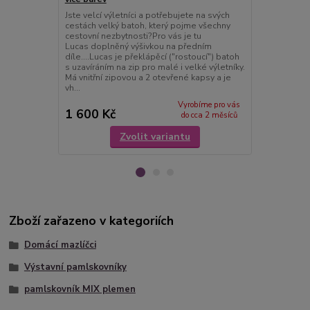
Jste velcí výletníci a potřebujete na svých
Jste velcí vý
cestách velký batoh, který pojme všechny
cestách velk
cestovní nezbytnosti?Pro vás je tu
cestovní nez
Lucas doplněný výšivkou na předním
Lucas dopln
díle....Lucas je překlápěcí ("rostoucí") batoh
díle....Lucas
s uzavíráním na zip pro malé i velké výletníky.
s uzavíráním 
Má vnitřní zipovou a 2 otevřené kapsy a je
Má vnitřní z
vh...
vhodný ...
Vyrobíme pro vás
1 600 Kč
1 600 Kč
do cca 2 měsíců
Zvolit variantu
Zboží zařazeno v kategoriích
Domácí mazlíčci
Výstavní pamlskovníky
pamlskovník MIX plemen