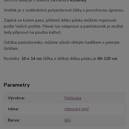
Svrchní látka je z luxusní zahraniční
koženky
.
Vnitřek je z voděodolné polyesterové látky s povrchovou úpravou.
Zapíná se kolem pasu, přičemž délku pásku můžete regulovat
podle Vašich potřeb. Pásek lze odepnout a pamlskovník je možné
tedy připnout na poutka kalhot.
Údržba pamlskovníku: můžete očistit vlhkým hadříkem s jemným
čističem
Rozměry:
10 x 14 cm
(šířka x délka) délka pásku je
60-120 cm
Parametry
Výrobce
Peštovka
téma
německý pinč
Barva
bílý