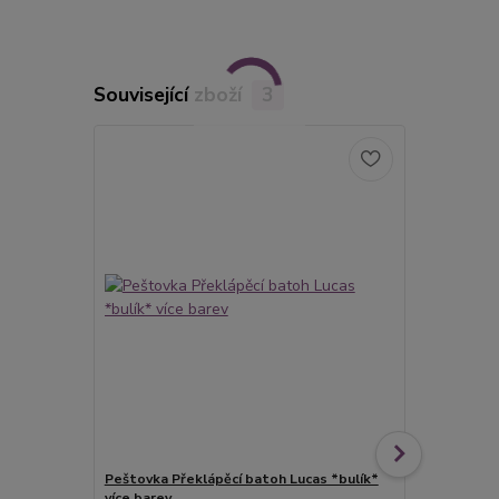
Související zboží
3
Peštovka Překlápěcí batoh Lucas *bulík*
Peštovka Př
více barev
fleky* více 