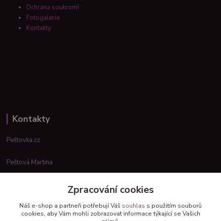
Ochrana soukromí
Fotogalerie
Kontakty
Kontakty
Peštovka.cz
Peštová Martina
info@pestovka.cz
Zpracování cookies
Náš e-shop a partneři potřebují Váš
souhlas
s použitím souborů
cookies, aby Vám mohli zobrazovat informace týkající se Vašich