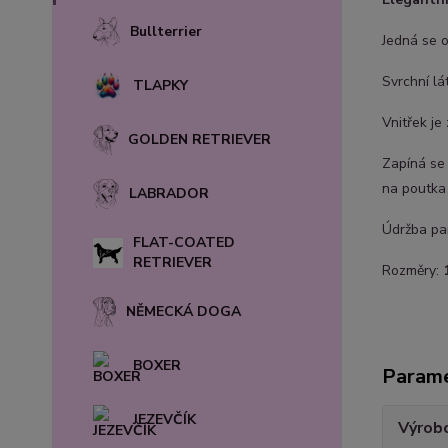
Bullterrier
Jedná se o
Svrchní lá
TLAPKY
Vnitřek je
GOLDEN RETRIEVER
Zapíná se
na poutka 
LABRADOR
Údržba pam
FLAT-COATED
RETRIEVER
Rozměry:
NĚMECKÁ DOGA
BOXER
Param
JEZEVČÍK
Výrob