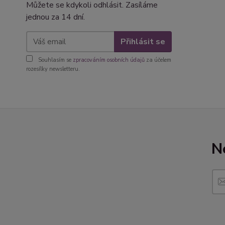
Můžete se kdykoli odhlásit. Zasíláme
jednou za 14 dní.
Přihlásit se
Souhlasím se
zpracováním osobních údajů
za účelem
rozesílky newsletteru.
N