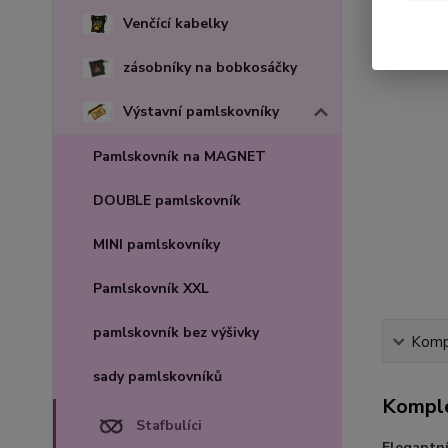
Venčící kabelky
zásobníky na bobkosáčky
Výstavní pamlskovníky
Pamlskovník na MAGNET
DOUBLE pamlskovník
MINI pamlskovníky
Pamlskovník XXL
pamlskovník bez výšivky
Kompl
sady pamlskovníků
Komple
Stafbulíci
Elegantn