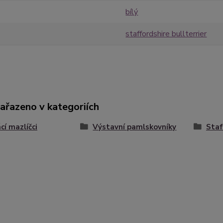
bílý
staffordshire bullterrier
zařazeno v kategoriích
í mazlíčci
Výstavní pamlskovníky
Staf