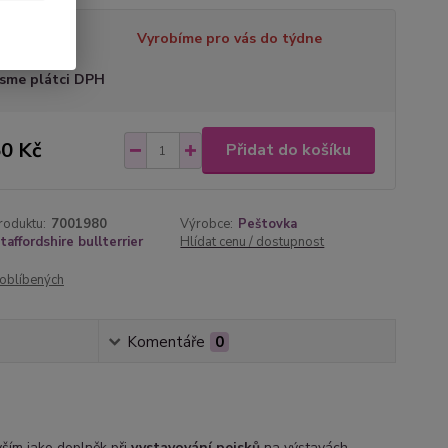
tupnost
Vyrobíme pro vás do týdne
sme plátci DPH
0 Kč
Přidat do košíku
roduktu:
7001980
Výrobce:
Peštovka
taffordshire bullterrier
Hlídat cenu / dostupnost
oblíbených
Komentáře
0
ším jako doplněk při
vystavování pejsků
na výstavách.