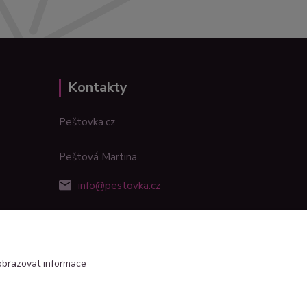
Kontakty
Peštovka.cz
Peštová Martina
info@pestovka.cz
obrazovat informace