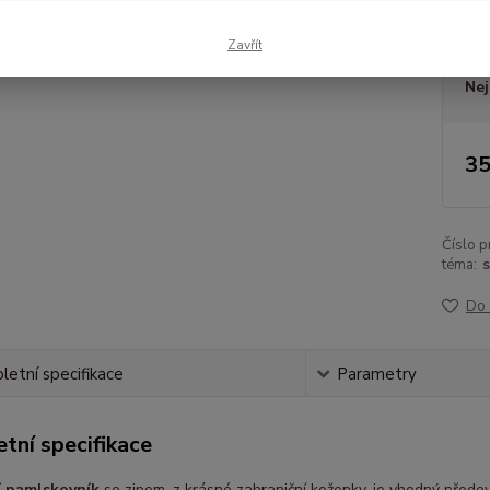
Dos
Zavřít
Nej
35
Číslo p
téma:
s
Do 
etní specifikace
Parametry
tní specifikace
í pamlskovník
se zipem, z krásné zahraniční koženky, je vhodný předev