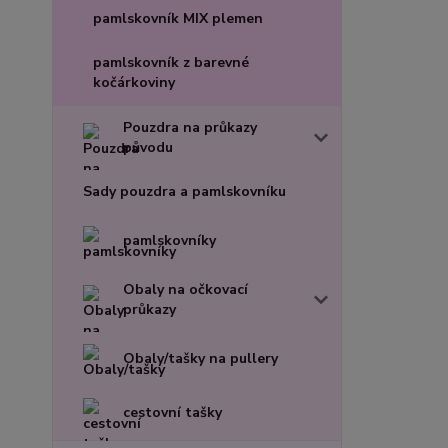
pamlskovník MIX plemen
pamlskovník z barevné
kočárkoviny
Pouzdra na průkazy
původu
Sady pouzdra a pamlskovníku
pamlskovníky
Obaly na očkovací
průkazy
Obaly/tašky na pullery
cestovní tašky