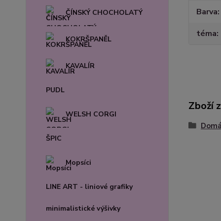
Barva
ČÍNSKÝ CHOCHOLATÝ
téma
KOKRŠPANĚL
KAVALÍR
PUDL
Zboží 
WELSH CORGI
Domác
ŠPIC
Mopsíci
LINE ART - liniové grafiky
minimalistické výšivky