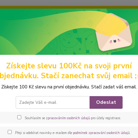
ravou grafiku? Mám jich mnohem víc – napište mi a společně vyber
ky
Ochrana soukromí
Kontakty
Fotogalerie
Hledat
Získejte slevu 100Kč na svoji první
omácí mazlíčci
Výstavní pamlskovníky
Stafbulíci
Peštovka Výstav
bjednávku. Stačí zanechat svůj email ;
ovka Výstavní pamlskovník *staff
Získejte 100 Kč slevu na první objednávku. Stačí zadat váš email.
Elegan
Odeslat
vhodný
Jedná s
Souhlasím se
zpracováním osobních údajů
pro účely registrace.
luxusn
látky 
Přeji si odebírat novinky e-mailem dle
podmínek zpracování osobních údajů
.