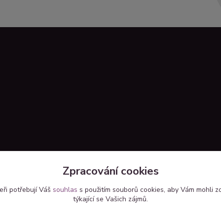
Zpracování cookies
eři potřebují Váš
souhlas
s použitím souborů cookies, aby Vám mohli z
týkající se Vašich zájmů.
Upravit sběr cookies.