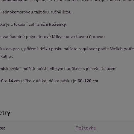
 jednokomorovou taštičku, ručně šitou.
tka je z luxusní zahraniční
koženky
.
 z voděodolné polyesterové látky s povrchovou úpravou.
 kolem pasu, přičemž délku pásku můžete regulovat podle Vašich potře
kalhot.
lskovníku: můžete očistit vlhkým hadříkem s jemným čističem
10 x 14 cm
(šířka x délka) délka pásku je
60-120 cm
etry
ce
Peštovka