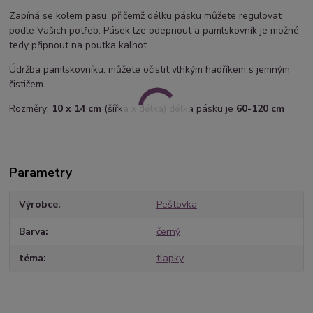
Zapíná se kolem pasu, přičemž délku pásku můžete regulovat
podle Vašich potřeb. Pásek lze odepnout a pamlskovník je možné
tedy připnout na poutka kalhot.
Údržba pamlskovníku: můžete očistit vlhkým hadříkem s jemným
čističem
Rozměry:
10 x 14 cm
(šířka x délka) délka pásku je
60-120 cm
Parametry
Výrobce
Peštovka
Barva
černý
téma
tlapky