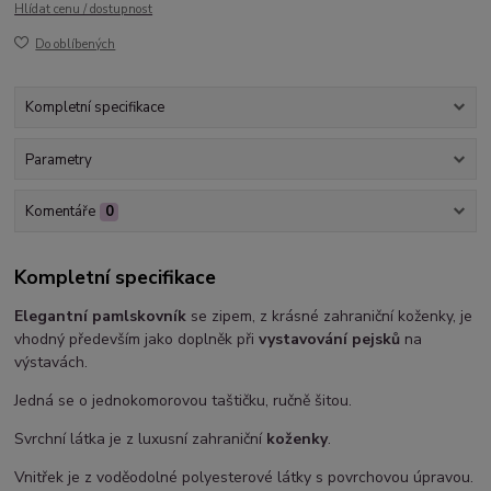
Hlídat cenu / dostupnost
Do oblíbených
Kompletní specifikace
Parametry
Komentáře
0
Kompletní specifikace
Elegantní pamlskovník
se zipem, z krásné zahraniční koženky, je
vhodný především jako doplněk při
vystavování pejsků
na
výstavách.
Jedná se o jednokomorovou taštičku, ručně šitou.
Svrchní látka je z luxusní zahraniční
koženky
.
Vnitřek je z voděodolné polyesterové látky s povrchovou úpravou.