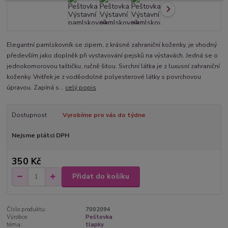
Elegantní pamlskovník se zipem, z krásné zahraniční koženky, je vhodný
především jako doplněk při vystavování pejsků na výstavách. Jedná se o
jednokomorovou taštičku, ručně šitou. Svrchní látka je z luxusní zahraniční
koženky. Vnitřek je z voděodolné polyesterové látky s povrchovou
úpravou. Zapíná s...
celý popis
Dostupnost
Vyrobíme pro vás do týdne
Nejsme plátci DPH
350 Kč
Přidat do košíku
Číslo produktu:
7002094
Výrobce:
Peštovka
téma:
tlapky