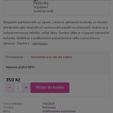
Elegantní pamlskovník se zipem, z krásné zahraniční koženky, je vhodný
především jako doplněk při vystavování pejsků na výstavách. Jedná se o
jednokomorovou taštičku, ručně šitou. Svrchní látka je z luxusní zahraniční
koženky. Vnitřek je z voděodolné polyesterové látky s povrchovou
úpravou. Zapíná s...
celý popis
Dostupnost
Vyrobíme pro vás do týdne
Nejsme plátci DPH
350 Kč
Přidat do košíku
Číslo produktu:
7002010
Výrobce:
Peštovka
téma:
staffordshire bullterrier