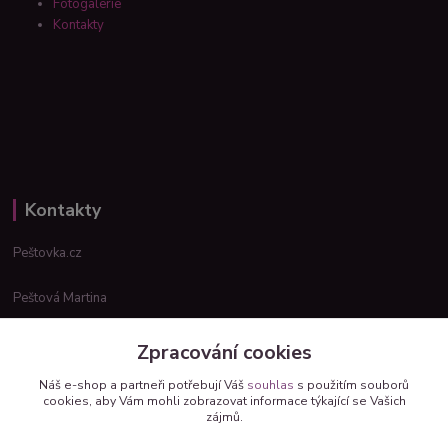
Fotogalerie
Kontakty
Kontakty
Peštovka.cz
Peštová Martina
info@pestovka.cz
Zpracování cookies
Náš e-shop a partneři potřebují Váš
souhlas
s použitím souborů
cookies, aby Vám mohli zobrazovat informace týkající se Vašich
zájmů.