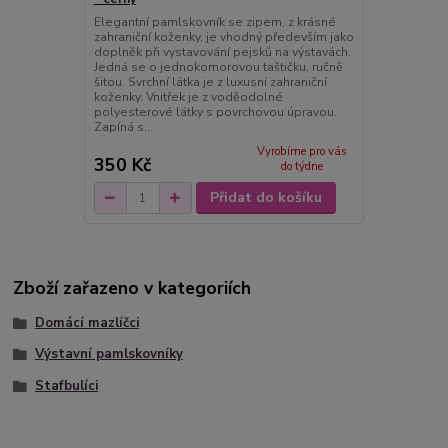
Elegantní pamlskovník se zipem, z krásné
zahraniční koženky, je vhodný především jako
doplněk při vystavování pejsků na výstavách.
Jedná se o jednokomorovou taštičku, ručně
šitou. Svrchní látka je z luxusní zahraniční
koženky. Vnitřek je z voděodolné
polyesterové látky s povrchovou úpravou.
Zapíná s...
Vyrobíme pro vás
350 Kč
do týdne
Přidat do košíku
Zboží zařazeno v kategoriích
Domácí mazlíčci
Výstavní pamlskovníky
Stafbulíci