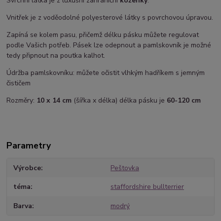
Svrchní látka je z luxusní zahraniční
koženky
.
Vnitřek je z voděodolné polyesterové látky s povrchovou úpravou.
Zapíná se kolem pasu, přičemž délku pásku můžete regulovat
podle Vašich potřeb. Pásek lze odepnout a pamlskovník je možné
tedy připnout na poutka kalhot.
Údržba pamlskovníku: můžete očistit vlhkým hadříkem s jemným
čističem
Rozměry:
10 x 14 cm
(šířka x délka) délka pásku je
60-120 cm
Parametry
Výrobce
Peštovka
téma
staffordshire bullterrier
Barva
modrý