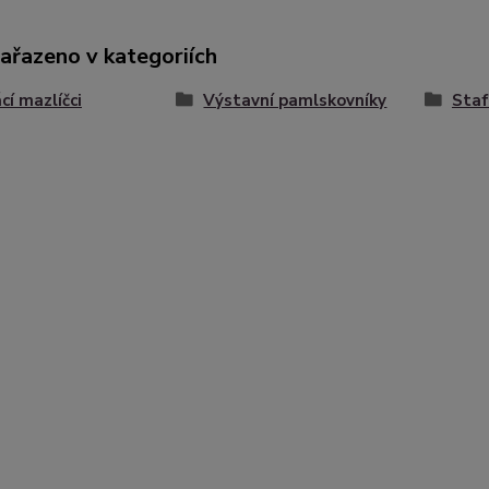
zařazeno v kategoriích
í mazlíčci
Výstavní pamlskovníky
Staf