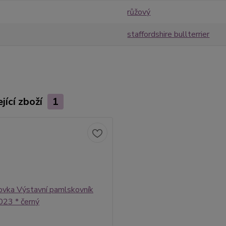
růžový
staffordshire bullterrier
jící zboží
1