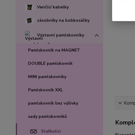
Venčící kabelky
zásobníky na bobkosáčky
Výstavní pamlskovníky
Pamlskovník na MAGNET
DOUBLE pamlskovník
MINI pamlskovníky
Pamlskovník XXL
Kompl
pamlskovník bez výšivky
sady pamlskovníků
Komple
Stafbulíci
Elegantn