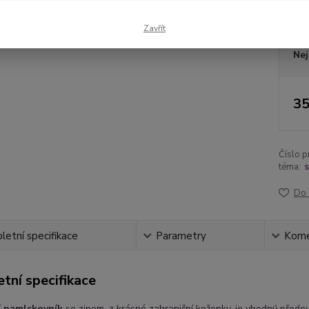
Dos
Zavřít
Nej
35
Číslo p
téma:
s
Do 
etní specifikace
Parametry
Kome
tní specifikace
í pamlskovník
se zipem, z krásné zahraniční koženky, je vhodný předev