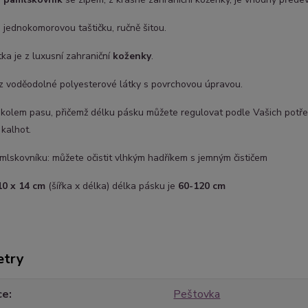
 jednokomorovou taštičku, ručně šitou.
tka je z luxusní zahraniční
koženky
.
 z voděodolné polyesterové látky s povrchovou úpravou.
 kolem pasu, přičemž délku pásku můžete regulovat podle Vašich potře
kalhot.
lskovníku: můžete očistit vlhkým hadříkem s jemným čističem
10 x 14 cm
(šířka x délka) délka pásku je
60-120 cm
etry
ce
Peštovka