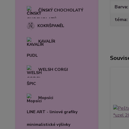
Barva
ČÍNSKÝ CHOCHOLATÝ
téma
KOKRŠPANĚL
KAVALÍR
PUDL
Souvise
WELSH CORGI
ŠPIC
Mopsíci
LINE ART - liniové grafiky
minimalistické výšivky