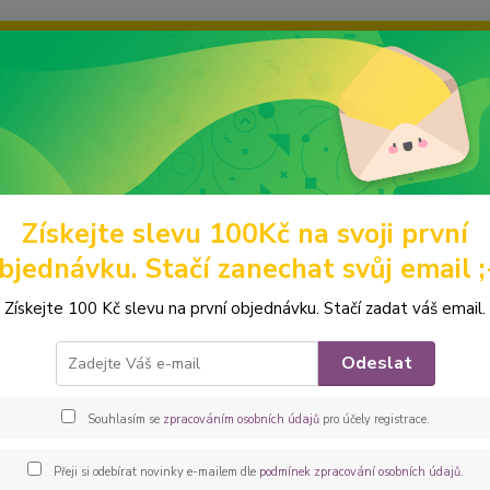
ravou grafiku? Mám jich mnohem víc – napište mi a společně vyber
ky
Ochrana soukromí
Kontakty
Fotogalerie
Hledat
Získejte slevu 100Kč na svoji první
omácí mazlíčci
Výstavní pamlskovníky
Stafbulíci
Peštovka Výsta
bjednávku. Stačí zanechat svůj email ;
ovka Výstavní pamlskovník *uze
Získejte 100 Kč slevu na první objednávku. Stačí zadat váš email.
Elegan
Odeslat
vhodný
Jedná s
Souhlasím se
zpracováním osobních údajů
pro účely registrace.
luxusn
látky 
Přeji si odebírat novinky e-mailem dle
podmínek zpracování osobních údajů
.