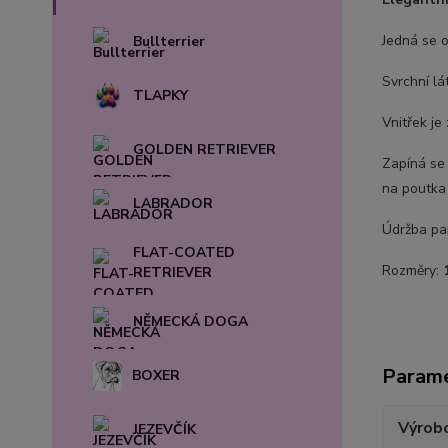
Jedná se o
Bullterrier
Svrchní lá
TLAPKY
Vnitřek je
GOLDEN RETRIEVER
Zapíná se
na poutka 
LABRADOR
Údržba pam
FLAT-COATED
Rozměry:
RETRIEVER
NĚMECKÁ DOGA
Param
BOXER
Výrob
JEZEVČÍK