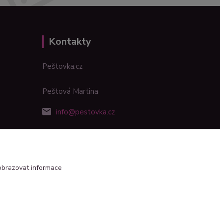
Kontakty
Peštovka.cz
Peštová Martina
info@pestovka.cz
obrazovat informace