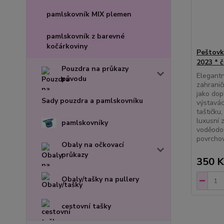
pamlskovník MIX plemen
pamlskovník z barevné
kočárkoviny
Peštovk
2023 * 
Pouzdra na průkazy
Elegantn
původu
zahranič
jako dop
Sady pouzdra a pamlskovníku
výstavác
taštičku,
luxusní 
pamlskovníky
voděodol
povrchov
Obaly na očkovací
průkazy
350 K
Obaly/tašky na pullery
cestovní tašky