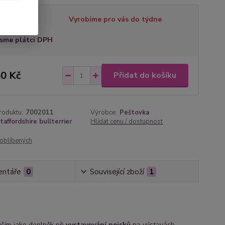
tupnost
Vyrobíme pro vás do týdne
sme plátci DPH
0 Kč
Přidat do košíku
roduktu:
7002011
Výrobce:
Peštovka
taffordshire bullterrier
Hlídat cenu / dostupnost
oblíbených
ntáře
0
Související zboží
1
ším jako doplněk při
vystavování pejsků
na výstavách.