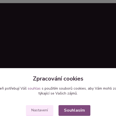
Zpracování cookies
eři potřebují Váš
souhlas
s použitím souborů cookies, aby Vám mohli z
týkající se Vašich zájmů.
Upravit sběr cookies.
Souhlasím
Nastavení