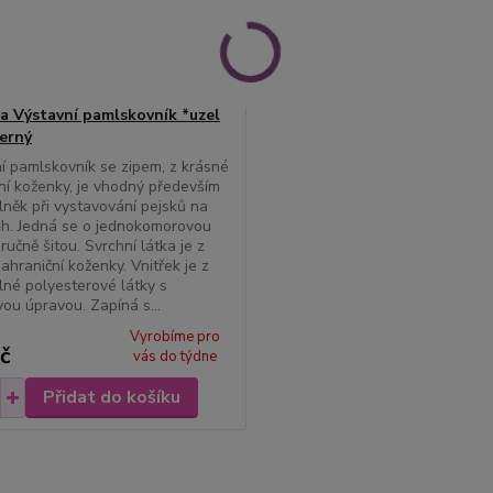
a Výstavní pamlskovník *uzel
černý
í pamlskovník se zipem, z krásné
ní koženky, je vhodný především
lněk při vystavování pejsků na
h. Jedná se o jednokomorovou
 ručně šitou. Svrchní látka je z
zahraniční koženky. Vnitřek je z
né polyesterové látky s
ou úpravou. Zapíná s...
Vyrobíme pro
č
vás do týdne
Přidat do košíku