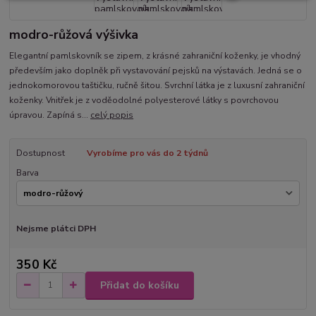
modro-růžová výšivka
Elegantní pamlskovník se zipem, z krásné zahraniční koženky, je vhodný
především jako doplněk při vystavování pejsků na výstavách. Jedná se o
jednokomorovou taštičku, ručně šitou. Svrchní látka je z luxusní zahraniční
koženky. Vnitřek je z voděodolné polyesterové látky s povrchovou
úpravou. Zapíná s...
celý popis
Dostupnost
Vyrobíme pro vás do 2 týdnů
Barva
Nejsme plátci DPH
350 Kč
Přidat do košíku