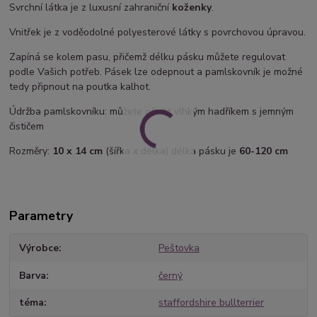
Svrchní látka je z luxusní zahraniční
koženky
.
Vnitřek je z voděodolné polyesterové látky s povrchovou úpravou.
Zapíná se kolem pasu, přičemž délku pásku můžete regulovat
podle Vašich potřeb. Pásek lze odepnout a pamlskovník je možné
tedy připnout na poutka kalhot.
Údržba pamlskovníku: můžete očistit vlhkým hadříkem s jemným
čističem
Rozměry:
10 x 14 cm
(šířka x délka) délka pásku je
60-120 cm
Parametry
Výrobce
Peštovka
Barva
černý
téma
staffordshire bullterrier