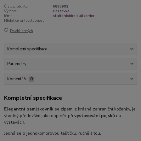
Číslo produktu:
6898902
Výrobce:
Peštovka
téma:
staffordshire bullterrier
Hlídat cenu / dostupnost
Do oblíbených
Kompletní specifikace
Parametry
Komentáře
0
Kompletní specifikace
Elegantní pamlskovník
se zipem, z krásné zahraniční koženky, je
vhodný především jako doplněk při
vystavování pejsků
na
výstavách.
Jedná se o jednokomorovou taštičku, ručně šitou.