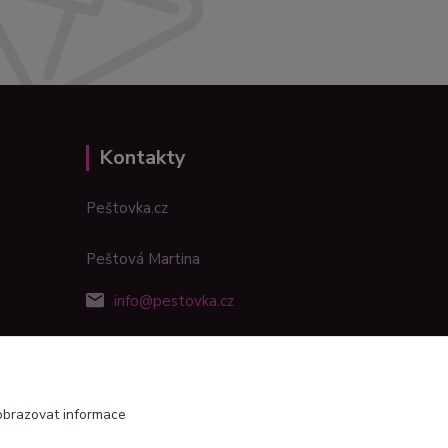
Kontakty
Peštovka.cz
Peštová Martina
info@pestovka.cz
obrazovat informace