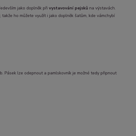
ředevším jako doplněk při
vystavování pejsků
na výstavách.
, takže ho můžete využít i jako doplněk šatům, kde vámchybí
b. Pásek lze odepnout a pamlskovník je možné tedy připnout