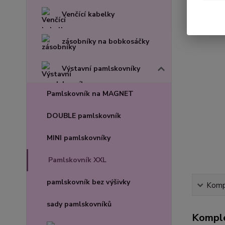
Venčící kabelky
zásobníky na bobkosáčky
Výstavní pamlskovníky
Pamlskovník na MAGNET
DOUBLE pamlskovník
MINI pamlskovníky
Pamlskovník XXL
pamlskovník bez výšivky
Kompl
sady pamlskovníků
Komple