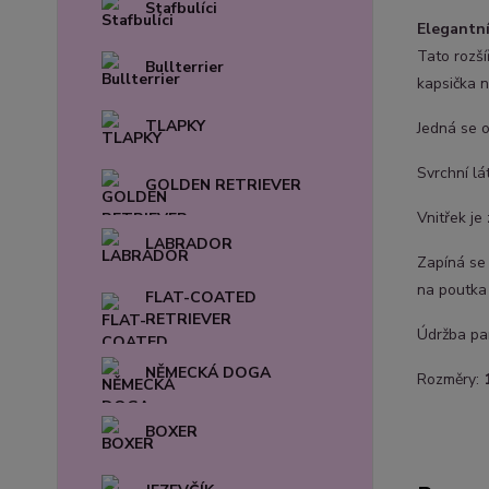
Stafbulíci
Elegantn
Tato rozší
Bullterrier
kapsička n
TLAPKY
Jedná se o
Svrchní lá
GOLDEN RETRIEVER
Vnitřek je
LABRADOR
Zapíná se
na poutka 
FLAT-COATED
RETRIEVER
Údržba pam
NĚMECKÁ DOGA
Rozměry:
BOXER