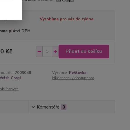
tupnost
Vyrobíme pro vás do týdne
sme plátci DPH
0 Kč
Přidat do košíku
roduktu:
7003048
Výrobce:
Peštovka
Welsh Corgi
Hlídat cenu / dostupnost
oblíbených
Komentáře
0