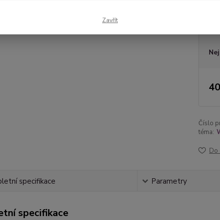
Zavřít
Dos
Nej
40
Číslo p
téma:
Do 
etní specifikace
Parametry
tní specifikace