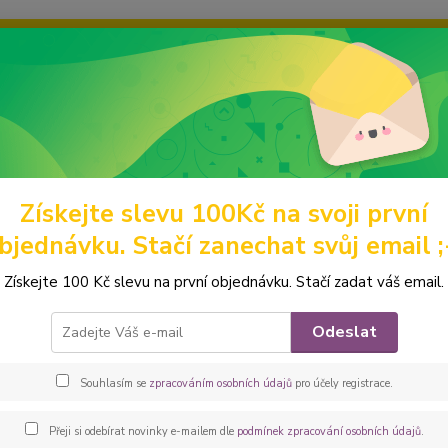
ravou grafiku? Mám jich mnohem víc – napište mi a společně vyber
ky
Ochrana soukromí
Kontakty
Fotogalerie
Hledat
Získejte slevu 100Kč na svoji první
omácí mazlíčci
Výstavní pamlskovníky
Pamlskovník XXL
Peštov
bjednávku. Stačí zanechat svůj email ;
ovka Výstavní pamlskovník XX
Získejte 100 Kč slevu na první objednávku. Stačí zadat váš email.
Wels
Odeslat
Elegan
vhodný
Souhlasím se
zpracováním osobních údajů
pro účely registrace.
Tato r
chytré
Přeji si odebírat novinky e-mailem dle
podmínek zpracování osobních údajů
.
vámchyb