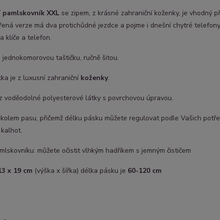
í pamlskovník XXL
se zipem, z krásné zahraniční koženky, je vhodný p
řená verze má dva protichůdné jezdce a pojme i dnešní chytré telefony
a klíče a telefon.
 jednokomorovou taštičku, ručně šitou.
tka je z luxusní zahraniční
koženky
.
 z voděodolné polyesterové látky s povrchovou úpravou.
 kolem pasu, přičemž délku pásku můžete regulovat podle Vašich potře
kalhot.
lskovníku: můžete očistit vlhkým hadříkem s jemným čističem
13 x 19 cm
(výška x šířka) délka pásku je
60-120 cm