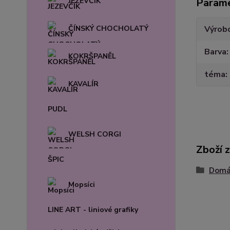
JEZEVČÍK
Param
ČÍNSKÝ CHOCHOLATÝ
Výrob
Barva
KOKRŠPANĚL
téma
KAVALÍR
PUDL
WELSH CORGI
Zboží 
ŠPIC
Domác
Mopsíci
LINE ART - liniové grafiky