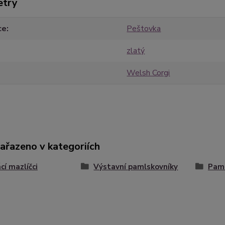
etry
ce
Peštovka
zlatý
Welsh Corgi
zařazeno v kategoriích
í mazlíčci
Výstavní pamlskovníky
Paml