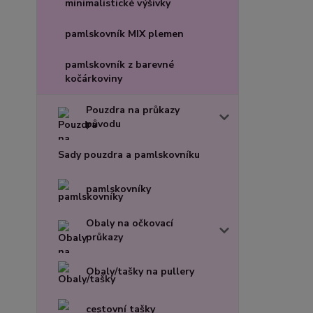
minimalistické výšivky
pamlskovník MIX plemen
pamlskovník z barevné
kočárkoviny
Pouzdra na průkazy
původu
Sady pouzdra a pamlskovníku
pamlskovníky
Obaly na očkovací
průkazy
Obaly/tašky na pullery
cestovní tašky