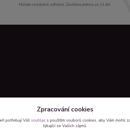
Můžete se kdykoli odhlásit. Zasíláme jednou za 14 dní.
Zpracování cookies
eři potřebují Váš
souhlas
s použitím souborů cookies, aby Vám mohli z
týkající se Vašich zájmů.