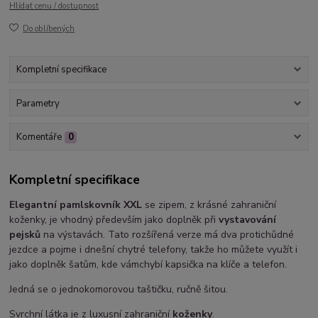
Hlídat cenu / dostupnost
Do oblíbených
Kompletní specifikace
Parametry
Komentáře
0
Kompletní specifikace
Elegantní pamlskovník XXL
se zipem, z krásné zahraniční
koženky, je vhodný především jako doplněk při
vystavování
pejsků
na výstavách. Tato rozšířená verze má dva protichůdné
jezdce a pojme i dnešní chytré telefony, takže ho můžete využít i
jako doplněk šatům, kde vámchybí kapsička na klíče a telefon.
Jedná se o jednokomorovou taštičku, ručně šitou.
Svrchní látka je z luxusní zahraniční
koženky
.